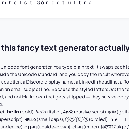
ｍ ｈｅｌｓｔ. Ｇöｒ ｄｅｔ ｕｌｔｒａ.
this fancy text generator actuall
 Unicode font generator. You type plain text, it swaps each le
inside the Unicode standard, and you copy the result wherever
ok caption, a Discord display name, a LinkedIn headline, a Rob
 an email subject line. Because the styled letters
are
the te
ad, and not Markdown that gets stripped — they survive copy
g.
𝗵𝗲𝗹𝗹𝗼 (bold), 𝘩𝘦𝘭𝘭𝘰 (italic), 𝒽ℯ𝓁𝓁ℴ (cursive script), 𝔥𝔢𝔩𝔩𝔬 (
/ superscript), ʜᴇʟʟᴏ (small caps), ⓗⓔⓛⓛⓞ (circled), ｈｅｌｌｏ (ful
 (underline), oʅʅǝɥ (upside-down), ollǝɥ (mirror), h̷̢̛e̴̜͝l̸̼͝l̷͔͠o̵̗͝ (Za