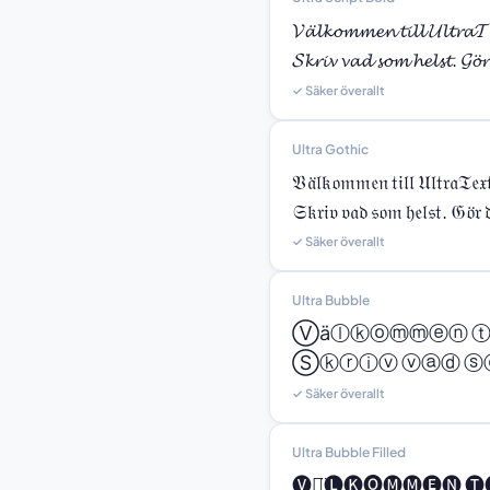
𝓥𝓪̈𝓵𝓴𝓸𝓶𝓶𝓮𝓷 𝓽𝓲𝓵𝓵 𝓤𝓵𝓽𝓻𝓪𝓣
𝓢𝓴𝓻𝓲𝓿 𝓿𝓪𝓭 𝓼𝓸𝓶 𝓱𝓮𝓵𝓼𝓽. 𝓖𝓸̈𝓻
✓ Säker överallt
Ultra Gothic
𝔙𝔞̈𝔩𝔨𝔬𝔪𝔪𝔢𝔫 𝔱𝔦𝔩𝔩 𝔘𝔩𝔱𝔯𝔞𝔗𝔢𝔵
𝔖𝔨𝔯𝔦𝔳 𝔳𝔞𝔡 𝔰𝔬𝔪 𝔥𝔢𝔩𝔰𝔱. 𝔊𝔬̈𝔯 𝔡
✓ Säker överallt
Ultra Bubble
Ⓥäⓛⓚⓞⓜⓜⓔⓝ 
Ⓢⓚⓡⓘⓥ ⓥⓐⓓ ⓢⓞ
✓ Säker överallt
Ultra Bubble Filled
🅥🅐̈🅛🅚🅞🅜🅜🅔🅝 