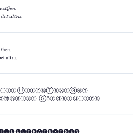
𝔁𝓽𝓖𝓮𝓷.

 𝓭𝓮𝓽 𝓾𝓵𝓽𝓻𝓪.
𝔱𝔊𝔢𝔫.

𝔢𝔱 𝔲𝔩𝔱𝔯𝔞.
ⓣⓘⓛⓛ ⓊⓛⓣⓡⓐⓉⓔⓧⓣⒼⓔⓝ.

ⓜ ⓗⓔⓛⓢⓣ. Ⓖöⓡ ⓓⓔⓣ ⓤⓛⓣⓡⓐ.
🅘🅛🅛 🅤🅛🅣🅡🅐🅣🅔🅧🅣🅖🅔🅝.
