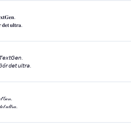
𝐱𝐭𝐆𝐞𝐧.

 𝐝𝐞𝐭 𝐮𝐥𝐭𝐫𝐚.
𝘛𝘦𝘹𝘵𝘎𝘦𝘯.

𝘰̈𝘳 𝘥𝘦𝘵 𝘶𝘭𝘵𝘳𝘢.
𝓉𝒢ℯ𝓃.

ℯ𝓉 𝓊𝓁𝓉𝓇𝒶.