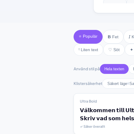
♫ text ♫
⚘
⭐ Populär
𝗕 Fet
𝘐 
ᵗ Liten text
♡ Söt
✦ 
Använd stil på
Hela texten
Klistersäkerhet
Säkert läge
Sa
Ultra Bold
𝗩𝗮̈𝗹𝗸𝗼𝗺𝗺𝗲𝗻 𝘁𝗶𝗹𝗹 𝗨𝗹
𝗦𝗸𝗿𝗶𝘃 𝘃𝗮𝗱 𝘀𝗼𝗺 𝗵𝗲𝗹𝘀
✓ Säker överallt