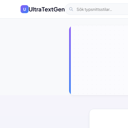
UltraTextGen
U