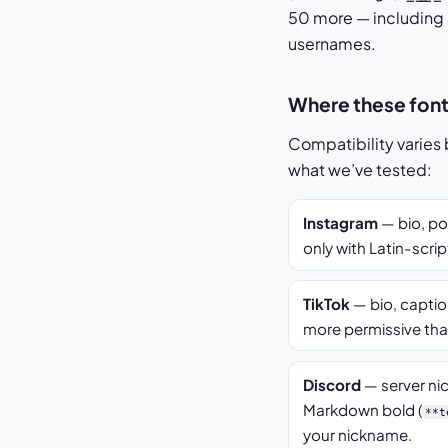
50 more — including 
usernames.
Where these font
Compatibility varies
what we’ve tested:
Instagram
— bio, po
only with Latin-scrip
TikTok
— bio, caption
more permissive th
Discord
— server ni
Markdown bold (
**t
your nickname.