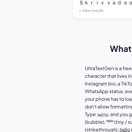
Ｓｋｒｉｖ ｖａｄ ｓｏ
✓ Säker överallt
What 
UltraTextGen is a free
character that lives 
Instagram bio, a TikT
WhatsApp status, even
your phone has to lo
don’t allow formattin
Type
and you get: 
hello
(bubble), ʰᵉˡˡᵒ (tiny 
(strikethrough), h̳e̳l̳l̳o̳