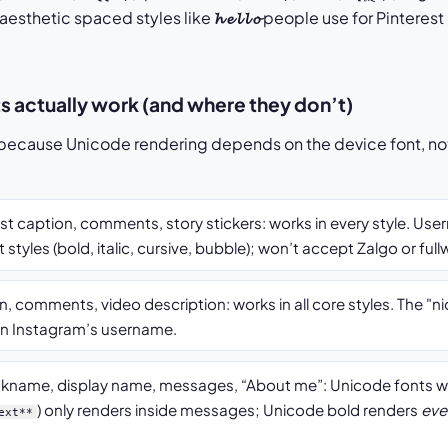
aesthetic spaced styles like
𝓱 𝓮 𝓵 𝓵 𝓸
people use for Pinterest
s actually work (and where they don’t)
 because Unicode rendering depends on the device font, not
st caption, comments, story stickers: works in every style. Use
t styles (bold, italic, cursive, bubble); won’t accept Zalgo or full
, comments, video description: works in all core styles. The "ni
an Instagram’s username.
ckname, display name, messages, “About me”: Unicode fonts wo
) only renders inside messages; Unicode bold renders
eve
ext**