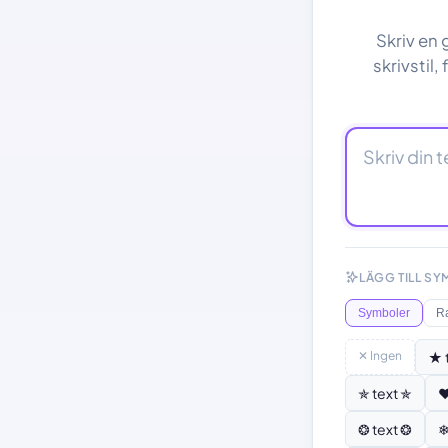
Skriv en 
skrivstil,
LÄGG TILL S
Symboler
R
✕ Ingen
★ 
✯ text ✯
♥
❂ text ❂
❄