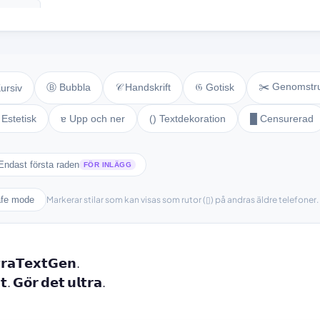
 text ⚘
✂️ Genomstr
Ⓑ Bubbla
𝒞 Handskrift
𝔊 Gotisk
Kursiv
Estetisk
ɐ Upp och ner
() Textdekoration
█ Censurerad
Endast första raden
FÖR INLÄGG
fe mode
Markerar stilar som kan visas som rutor (▯) på andras äldre telefoner.
𝘁𝗿𝗮𝗧𝗲𝘅𝘁𝗚𝗲𝗻.

. 𝗚𝗼̈𝗿 𝗱𝗲𝘁 𝘂𝗹𝘁𝗿𝗮.