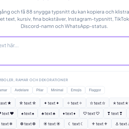
gång och få 88 snygga typsnitt du kan kopiera och klistra 
 fet text, kursiv, fina bokstäver, Instagram-typsnitt, TikT
Discord-namn och WhatsApp-status.
YMBOLER, RAMAR OCH DEKORATIONER
amar
Avdelare
Pilar
Minimal
Emojis
Flaggor
text ★
☆ text ☆
✦ text ✦
✧ text ✧
✫ text ✫
✭ text ✭
 text ♥
♠ text ♠
♣ text ♣
♦ text ♦
♡ text ♡
❣ text ❣
 text ❄
❆ text ❆
☀ text ☀
☾ text ☾
⚜ text ⚜
⚓ text