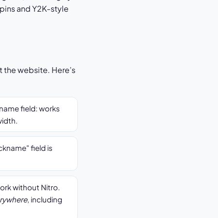
 pins and Y2K-style
 the website. Here’s
rname field: works
width.
ckname" field is
rk without Nitro.
rywhere
, including