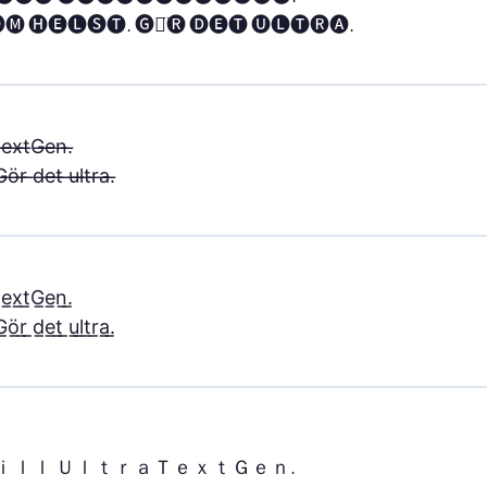
🅜 🅗🅔🅛🅢🅣. 🅖🅞̈🅡 🅓🅔🅣 🅤🅛🅣🅡🅐.
̶e̶x̶t̶G̶e̶n̶.̶

̶ö̶r̶ ̶d̶e̶t̶ ̶u̶l̶t̶r̶a̶.̶
̲e̲x̲t̲G̲e̲n̲.̲

̲ö̲r̲ ̲d̲e̲t̲ ̲u̲l̲t̲r̲a̲.̲
ｉｌｌ ＵｌｔｒａＴｅｘｔＧｅｎ.
