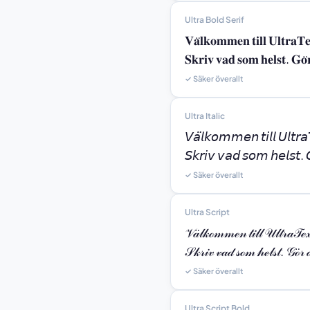
Ultra Bold Serif
𝐕𝐚̈𝐥𝐤𝐨𝐦𝐦𝐞𝐧 𝐭𝐢𝐥𝐥 𝐔𝐥𝐭𝐫𝐚𝐓
𝐒𝐤𝐫𝐢𝐯 𝐯𝐚𝐝 𝐬𝐨𝐦 𝐡𝐞𝐥𝐬𝐭. 𝐆𝐨̈𝐫
✓ Säker överallt
Ultra Italic
𝘝𝘢̈𝘭𝘬𝘰𝘮𝘮𝘦𝘯 𝘵𝘪𝘭𝘭 𝘜𝘭𝘵𝘳
𝘚𝘬𝘳𝘪𝘷 𝘷𝘢𝘥 𝘴𝘰𝘮 𝘩𝘦𝘭𝘴𝘵. 𝘎
✓ Säker överallt
Ultra Script
𝒱𝒶̈𝓁𝓀ℴ𝓂𝓂ℯ𝓃 𝓉𝒾𝓁𝓁 𝒰𝓁𝓉𝓇𝒶𝒯ℯ
𝒮𝓀𝓇𝒾𝓋 𝓋𝒶𝒹 𝓈ℴ𝓂 𝒽ℯ𝓁𝓈𝓉. 𝒢ℴ̈𝓇 𝒹
✓ Säker överallt
Ultra Script Bold