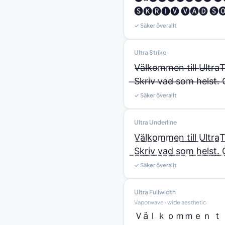
🅢🅚🅡🅘🅥 🅥🅐🅓 🅢🅞
✓ Säker överallt
Ultra Strike
V̶ä̶l̶k̶o̶m̶m̶e̶n̶ ̶t̶i̶l̶l̶ ̶U̶l̶t̶r̶a̶T
̶S̶k̶r̶i̶v̶ ̶v̶a̶d̶ ̶s̶o̶m̶ ̶h̶e̶l̶s̶t̶.̶ ̶G
✓ Säker överallt
Ultra Underline
V̲ä̲l̲k̲o̲m̲m̲e̲n̲ ̲t̲i̲l̲l̲ ̲U̲l̲t̲r̲a̲T
̲S̲k̲r̲i̲v̲ ̲v̲a̲d̲ ̲s̲o̲m̲ ̲h̲e̲l̲s̲t̲.̲ ̲G
✓ Säker överallt
Ultra Fullwidth
Vaporwave · wide aesthetic
Ｖäｌｋｏｍｍｅｎ ｔ