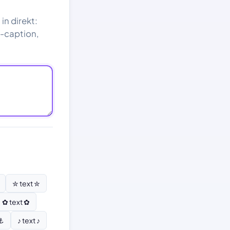
in direkt:
ok-caption,
✮ text ✮
✿ text ✿
 ⚓
♪ text ♪