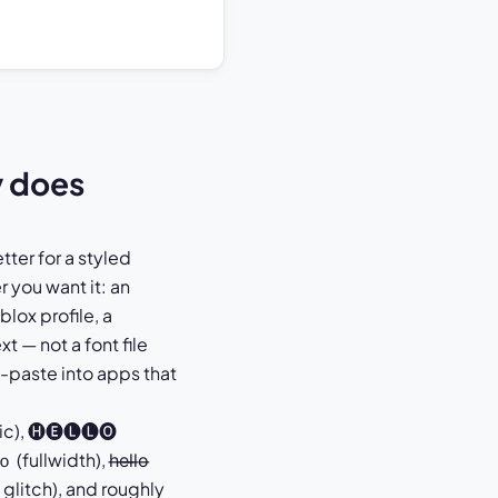
y does
tter for a styled
 you want it: an
lox profile, a
xt — not a font file
-paste into apps that
gothic), 🅗🅔🅛🅛🅞
lwidth), h̶e̶l̶l̶o̶
lgo / glitch), and roughly