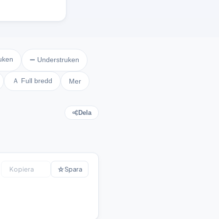
uken
➖ Understruken
Ａ Full bredd
Mer
Dela
☆
Kopiera
Spara