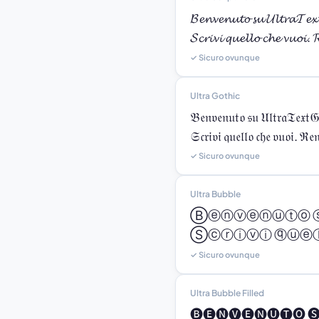
𝓑𝓮𝓷𝓿𝓮𝓷𝓾𝓽𝓸 𝓼𝓾 𝓤𝓵𝓽𝓻𝓪𝓣𝓮𝔁
𝓢𝓬𝓻𝓲𝓿𝓲 𝓺𝓾𝓮𝓵𝓵𝓸 𝓬𝓱𝓮 𝓿𝓾𝓸𝓲. 
✓ Sicuro ovunque
Ultra Gothic
𝔅𝔢𝔫𝔳𝔢𝔫𝔲𝔱𝔬 𝔰𝔲 𝔘𝔩𝔱𝔯𝔞𝔗𝔢𝔵𝔱𝔊
𝔖𝔠𝔯𝔦𝔳𝔦 𝔮𝔲𝔢𝔩𝔩𝔬 𝔠𝔥𝔢 𝔳𝔲𝔬𝔦. ℜ𝔢𝔫
✓ Sicuro ovunque
Ultra Bubble
Ⓑⓔⓝⓥⓔⓝⓤⓣⓞ 
Ⓢⓒⓡⓘⓥⓘ ⓠⓤⓔⓛ
✓ Sicuro ovunque
Ultra Bubble Filled
🅑🅔🅝🅥🅔🅝🅤🅣🅞 🅢