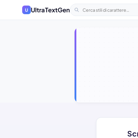
UltraTextGen
U
Scr