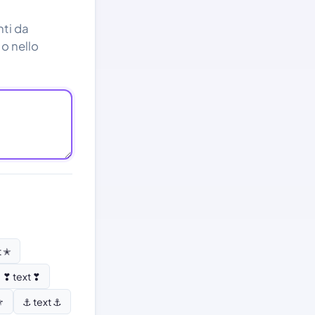
nti da
 o nello
t ✭
❣ text ❣
⚜
⚓ text ⚓