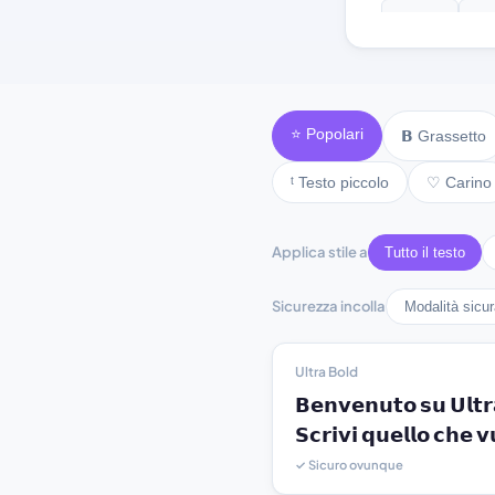
♪ text ♪
♫ t
⭐ Popolari
𝗕 Grassetto
ᵗ Testo piccolo
♡ Carino
Applica stile a
Tutto il testo
Sicurezza incolla
Modalità sicu
Ultra Bold
𝗕𝗲𝗻𝘃𝗲𝗻𝘂𝘁𝗼 𝘀𝘂 𝗨𝗹𝘁𝗿
𝗦𝗰𝗿𝗶𝘃𝗶 𝗾𝘂𝗲𝗹𝗹𝗼 𝗰𝗵𝗲 𝘃
✓ Sicuro ovunque