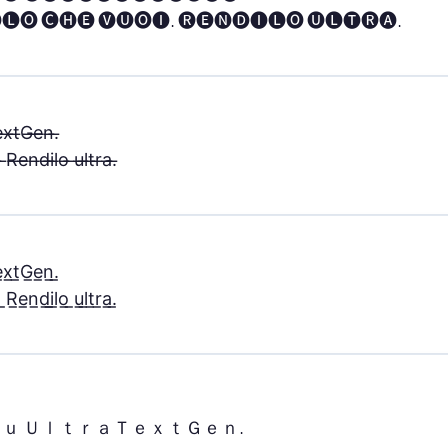
🅛🅞 🅒🅗🅔 🅥🅤🅞🅘. 🅡🅔🅝🅓🅘🅛🅞 🅤🅛🅣🅡🅐.
̶x̶t̶G̶e̶n̶.̶

̶ ̶R̶e̶n̶d̶i̶l̶o̶ ̶u̶l̶t̶r̶a̶.̶
̲x̲t̲G̲e̲n̲.̲

̲ ̲R̲e̲n̲d̲i̲l̲o̲ ̲u̲l̲t̲r̲a̲.̲
ｕ ＵｌｔｒａＴｅｘｔＧｅｎ.
