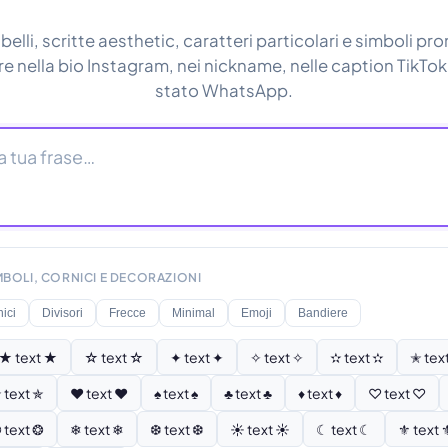
belli, scritte aesthetic, caratteri particolari e simboli pro
re nella bio Instagram, nei nickname, nelle caption TikTok
stato WhatsApp.
MBOLI, CORNICI E DECORAZIONI
ici
Divisori
Frecce
Minimal
Emoji
Bandiere
★ text ★
☆ text ☆
✦ text ✦
✧ text ✧
✫ text ✫
✭ tex
 text ✯
♥ text ♥
♠ text ♠
♣ text ♣
♦ text ♦
♡ text ♡
 text ❂
❄ text ❄
❆ text ❆
☀ text ☀
☾ text ☾
⚜ text 