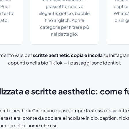
 Puoi
grassetto, corsivo
caption
n testo
elegante, gotico, bubble,
WhatsA
iato.
fino al glitch. Apri le
di un g
categorie per filtrare più
nel dettaglio.
mento vale per
scritte aesthetic copia e incolla
su Instagra
appunti o nella bio TikTok — i passaggi sono identici.
ilizzata e scritte aesthetic: come
 "scritte aesthetic" indicano quasi sempre la stessa cosa: lett
a tastiera, pronte da copiare e incollare in bio, caption, nic
cambia solo il nome che usi.