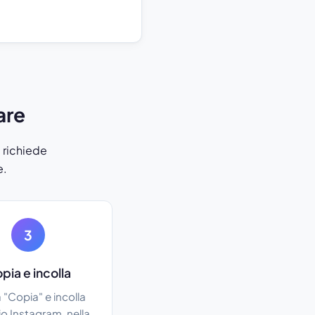
are
e richiede
e.
3
pia e incolla
 "Copia" e incolla
io Instagram, nella