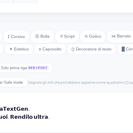
ext ♫
⚘ text ⚘
✂️ Barrato
Ⓑ Bolla
𝒞 Script
𝔊 Gotico
𝘐 Corsivo
✦ Estetico
ɐ Capovolto
() Decoratore di testo
█ Cen
Solo prima riga
PER I POST
ra
Safe mode
Segnala gli stili che potrebbero apparire come quadratini (▯) sui
𝗮𝗧𝗲𝘅𝘁𝗚𝗲𝗻.

𝘂𝗼𝗶. 𝗥𝗲𝗻𝗱𝗶𝗹𝗼 𝘂𝗹𝘁𝗿𝗮.