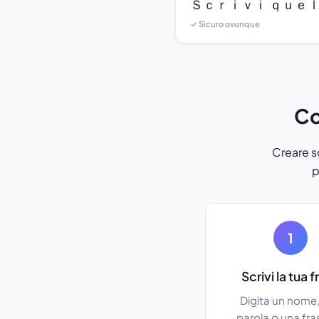
Ｓｃｒｉｖｉ ｑｕｅｌ
✓ Sicuro ovunque
Co
Creare sc
p
1
Scrivi la tua 
Digita un nome
parola o una fra