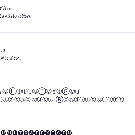
𝓖𝓮𝓷.

𝓡𝓮𝓷𝓭𝓲𝓵𝓸 𝓾𝓵𝓽𝓻𝓪.
𝔢𝔫.

𝔦𝔩𝔬 𝔲𝔩𝔱𝔯𝔞.
ⓢⓤ ⓊⓛⓣⓡⓐⓉⓔⓧⓣⒼⓔⓝ.

ⓛⓞ ⓒⓗⓔ ⓥⓤⓞⓘ. Ⓡⓔⓝⓓⓘⓛⓞ ⓤⓛⓣⓡⓐ.
🅤 🅤🅛🅣🅡🅐🅣🅔🅧🅣🅖🅔🅝.
