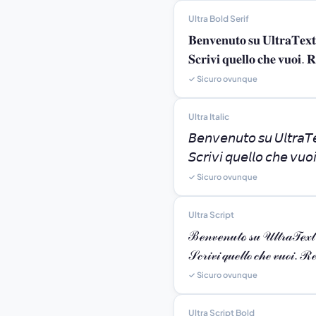
Ultra Bold Serif
𝐁𝐞𝐧𝐯𝐞𝐧𝐮𝐭𝐨 𝐬𝐮 𝐔𝐥𝐭𝐫𝐚𝐓𝐞𝐱
𝐒𝐜𝐫𝐢𝐯𝐢 𝐪𝐮𝐞𝐥𝐥𝐨 𝐜𝐡𝐞 𝐯𝐮𝐨𝐢. 𝐑
✓ Sicuro ovunque
Ultra Italic
𝘉𝘦𝘯𝘷𝘦𝘯𝘶𝘵𝘰 𝘴𝘶 𝘜𝘭𝘵𝘳𝘢𝘛
𝘚𝘤𝘳𝘪𝘷𝘪 𝘲𝘶𝘦𝘭𝘭𝘰 𝘤𝘩𝘦 𝘷𝘶𝘰
✓ Sicuro ovunque
Ultra Script
ℬℯ𝓃𝓋ℯ𝓃𝓊𝓉ℴ 𝓈𝓊 𝒰𝓁𝓉𝓇𝒶𝒯ℯ𝓍𝓉
𝒮𝒸𝓇𝒾𝓋𝒾 𝓆𝓊ℯ𝓁𝓁ℴ 𝒸𝒽ℯ 𝓋𝓊ℴ𝒾. ℛℯ
✓ Sicuro ovunque
Ultra Script Bold