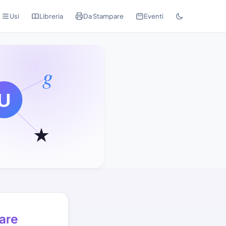
Usi
Libreria
Da Stampare
Eventi
iare