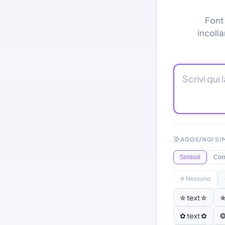
Font 
incolla
AGGIUNGI SI
Simboli
Corn
✕ Nessuno
✮ text ✮
✯
✿ text ✿
❂