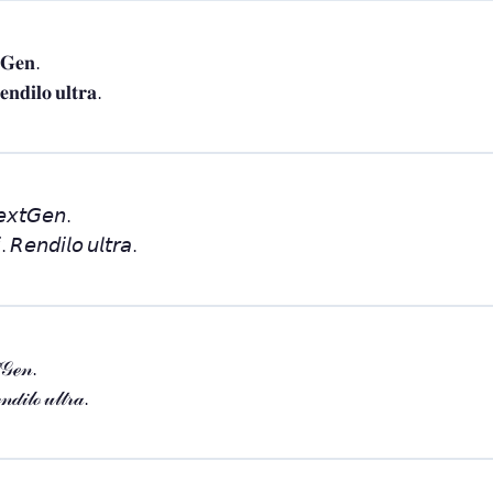
𝐆𝐞𝐧.

𝐞𝐧𝐝𝐢𝐥𝐨 𝐮𝐥𝐭𝐫𝐚.
𝘦𝘹𝘵𝘎𝘦𝘯.

. 𝘙𝘦𝘯𝘥𝘪𝘭𝘰 𝘶𝘭𝘵𝘳𝘢.
𝒢ℯ𝓃.

𝒹𝒾𝓁ℴ 𝓊𝓁𝓉𝓇𝒶.