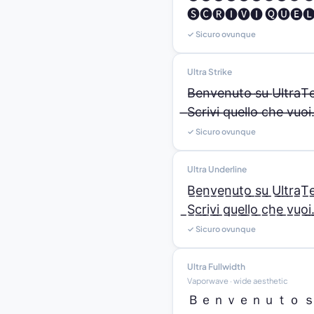
🅢🅒🅡🅘🅥🅘 🅠🅤🅔🅛
✓ Sicuro ovunque
Ultra Strike
B̶e̶n̶v̶e̶n̶u̶t̶o̶ ̶s̶u̶ ̶U̶l̶t̶r̶a̶T̶e
̶S̶c̶r̶i̶v̶i̶ ̶q̶u̶e̶l̶l̶o̶ ̶c̶h̶e̶ ̶v̶u̶o̶i̶.
✓ Sicuro ovunque
Ultra Underline
B̲e̲n̲v̲e̲n̲u̲t̲o̲ ̲s̲u̲ ̲U̲l̲t̲r̲a̲T̲e
̲S̲c̲r̲i̲v̲i̲ ̲q̲u̲e̲l̲l̲o̲ ̲c̲h̲e̲ ̲v̲u̲o̲i̲.
✓ Sicuro ovunque
Ultra Fullwidth
Vaporwave · wide aesthetic
Ｂｅｎｖｅｎｕｔｏ ｓ