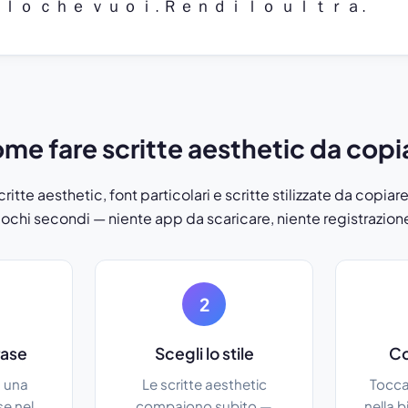
ｌｏ ｃｈｅ ｖｕｏｉ. Ｒｅｎｄｉｌｏ ｕｌｔｒａ.
me fare scritte aesthetic da copi
ritte aesthetic, font particolari e scritte stilizzate da copiar
ochi secondi — niente app da scaricare, niente registrazion
2
frase
Scegli lo stile
Co
, una
Le scritte aesthetic
Tocca
se nel
compaiono subito —
nella b