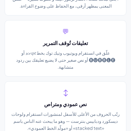
المعنى بمظهر أرقى، مع الحفاظ على وضوح القراءة.
💬
تعليقات تُوقف التمرير
علّق في انستقرام ويوتيوب وتيك توك بخط 𝓼𝓬𝓻𝓲𝓹𝓽 أو
🅑🅤🅑🅑🅛🅔 أو نص صغير حتى لا يضيع تعليقك بين ردود
متشابهة.
↕️
نص عمودي ومتراص
رتّب الحروف من الأعلى للأسفل لمنشورات انستقرام ولوحات
ديسكورد ودبابيس بنترست — وهو ما يبحث عنه الناس باسم
«stacked text» أو «مولّد الخط العمودي».