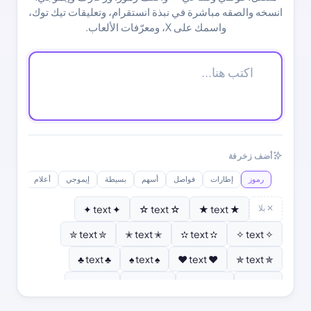
انسخه والصقه مباشرة في نبذة انستقرام، وتعليقات تيك توك،
واسمك على X، ومعرّفات الألعاب.
أضف زخرفة
رموز
إطارات
فواصل
أسهم
بسيطة
إيموجي
أعلام
✕ بلا
★ text ★
☆ text ☆
✦ text ✦
✮ text ✮
✭ text ✭
✫ text ✫
✧ text ✧
♣ text ♣
♠ text ♠
♥ text ♥
✯ text ✯
✿ text ✿
❣ text ❣
♡ text ♡
♦ text ♦
☀ text ☀
❆ text ❆
❄ text ❄
❂ text ❂