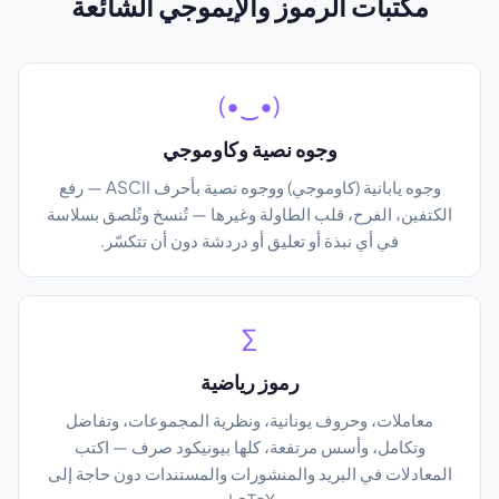
مكتبات الرموز والإيموجي الشائعة
(•‿•)
وجوه نصية وكاوموجي
وجوه يابانية (كاوموجي) ووجوه نصية بأحرف ASCII — رفع
الكتفين، الفرح، قلب الطاولة وغيرها — تُنسخ وتُلصق بسلاسة
في أي نبذة أو تعليق أو دردشة دون أن تتكسّر.
∑
رموز رياضية
معاملات، وحروف يونانية، ونظرية المجموعات، وتفاضل
وتكامل، وأسس مرتفعة، كلها بيونيكود صرف — اكتب
المعادلات في البريد والمنشورات والمستندات دون حاجة إلى