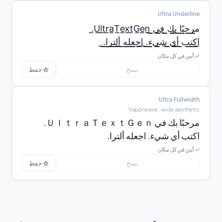
Ultra Underline
̲ا̲ك̲ت̲ب̲ ̲أ̲ي̲ ̲ش̲ي̲ء̲.̲ ̲ا̲ج̲ع̲ل̲ه̲ ̲أ̲ل̲ت̲ر̲ا̲.̲
✓ آمن في كل مكان
☆
نسخ
حفظ
Ultra Fullwidth
Vaporwave · wide aesthetic
اكتب أي شيء. اجعله ألترا.
✓ آمن في كل مكان
☆
نسخ
حفظ