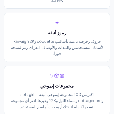
LaTeX.
✦
رموز أنيقة
حروف زخرفية ناعمة بأساليب coquette وY2K وkawaii
لأسماء المستخدمين والنبذات والأوصاف. انقر أي رمز لنسخه
فوراً.
🎀🌸✨
مجموعات إيموجي
أكثر من 100 مجموعة إيموجي أنيقة — soft girl
وcottagecore وسماء الليل وY2K وغيرها. انقر أي مجموعة
لنسخها كاملة لنبذتك أو وصفك أو اسم المستخدم.