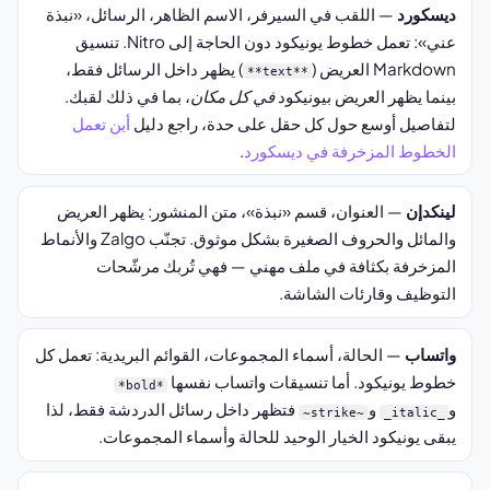
ديسكورد
— اللقب في السيرفر، الاسم الظاهر، الرسائل، «نبذة
عني»: تعمل خطوط يونيكود دون الحاجة إلى Nitro. تنسيق
Markdown العريض (
) يظهر داخل الرسائل فقط،
**text**
بينما يظهر العريض بيونيكود
في كل مكان
، بما في ذلك لقبك.
لتفاصيل أوسع حول كل حقل على حدة، راجع دليل
أين تعمل
الخطوط المزخرفة في ديسكورد
.
لينكدإن
— العنوان، قسم «نبذة»، متن المنشور: يظهر العريض
والمائل والحروف الصغيرة بشكل موثوق. تجنّب Zalgo والأنماط
المزخرفة بكثافة في ملف مهني — فهي تُربك مرشّحات
التوظيف وقارئات الشاشة.
واتساب
— الحالة، أسماء المجموعات، القوائم البريدية: تعمل كل
خطوط يونيكود. أما تنسيقات واتساب نفسها
*bold*
و
و
فتظهر داخل رسائل الدردشة فقط، لذا
~strike~
_italic_
يبقى يونيكود الخيار الوحيد للحالة وأسماء المجموعات.