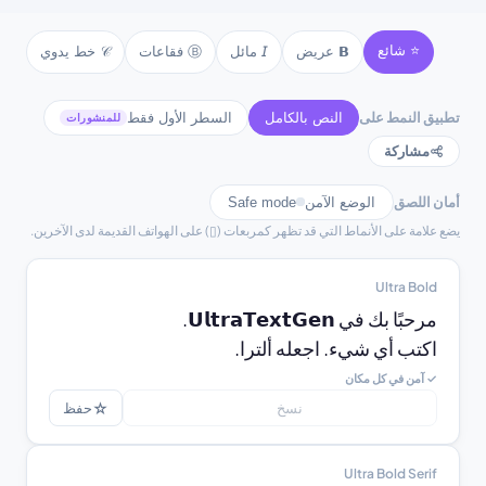
♪ text ♪
⚓ text ⚓
⚜ text ⚜
☾ text ☾
⭐ شائع
Ⓑ فقاعات
𝒞 خط يدوي
𝔊 قوطي
𝗕 عريض
𝘐 مائل
⚘ text ⚘
♫ text ♫
تطبيق النمط على
النص بالكامل
السطر الأول فقط
للمنشورات
مشاركة
أمان اللصق
الوضع الآمن
Safe mode
يضع علامة على الأنماط التي قد تظهر كمربعات (▯) على الهواتف القديمة لدى الآخرين.
Ultra Bold
اكتب أي شيء. اجعله ألترا.
✓ آمن في كل مكان
☆
نسخ
حفظ
Ultra Bold Serif