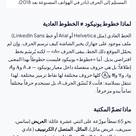
المستلِم إلى الحرف (نادر في الهواتف المصنوعة بعد 2018).
لماذا خطوط يونيكود ≠ الخطوط العادية
الخط العادي (مثل Helvetica أو Arial أو خط LinkedIn Sans)
ملف موجود على جهازك يخبر الشاشة كيف ترسم الحرف. وإن لم
يحمّل الموقع ذلك الخط، يبقى الحرف «A» — لكنه يُرسَم بخط
افتراضي بديل. أما «خطوط» يونيكود فليست خطوطاً بهذا المعنى
إطلاقاً؛ بل هي حروف منفصلة داخل معيار يونيكود — فـ A و𝐀 و𝘈
و𝓐 و𝔄 و𝕬 وⒶ كلها حروف مختلفة لها نقاط ترميز مختلفة. لهذا
تنتقل بسلاسة: فأنت لا تُنسّق الحرف A، بل تستخدم حرفاً مختلفاً
تماماً يبدو مزخرفاً.
ماذا تضمّ المكتبة
نحو 65 نمطاً موزّعة على اثنتي عشرة عائلة:
العريض
(سانس،
سيريف، عريض مائل)،
المائل
،
المتصل / الكرسِيف
(عادي