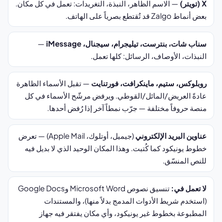
X (تويتر)
— الاسم الظاهر، النبذة، التغريدات: تعمل في كل مكان.
بعض أنماط Zalgo قد تُقتطع بصرياً على الهاتف.
سناب شات، بنترست، تيليجرام، سيجنال، iMessage
—
النبذات، الأوصاف، الرسائل: كلها تعمل.
روبلوكس، ستيم، ماينكرافت، فورتنايت
— تقبل الأسماء الظاهرة
عادةً العريض/المائل/القوطي. ويرفض مرشّح الأسماء في كل
منصة حروفاً مختلفة — جرّب نمطاً آخر إذا رُفض أحدها.
عناوين البريد الإلكتروني
(جيميل، أوتلوك، Apple Mail) — تعرض
خطوط يونيكود كما كُتبت. وهذا المكان الوحيد الذي لا بديل فيه
للنص المنسّق.
لا تعمل في:
تنسيق نصوص Microsoft Word وGoogle Docs
(استخدم شريط الأدوات المدمج بدلاً منها)، والمستندات
المطبوعة بخطوط غير يونيكود، وأي مكان يفتقر فيه جهاز