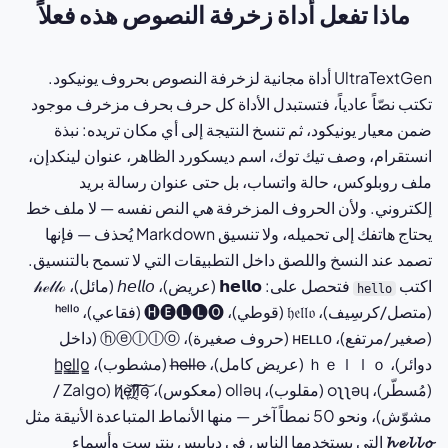
ماذا تفعل أداة زخرفة النصوص هذه فعلاً
UltraTextGen أداة مجانية لزخرفة النصوص بحروف يونيكود.
تكتب نصّاً عادياً، فتستبدل الأداة كل حرف بحرف مزخرف موجود
ضمن معيار يونيكود، ثم تنسخ النتيجة إلى أي مكان تريده: نبذة
انستقرام، وصف تيك توك، اسم ديسكورد الظاهر، عنوان لينكدإن،
ملف روبلوكس، حالة واتساب، بل حتى عنوان رسالة بريد
إلكتروني. ولأن الحروف المزخرفة
هي
النص نفسه — لا ملف خط
يحتاج هاتفك إلى تحميله، ولا تنسيق Markdown يُحذف — فإنها
تصمد عند النسخ واللصق داخل التطبيقات التي لا تسمح بالتنسيق.
اكتب
فتحصل على: 𝗵𝗲𝗹𝗹𝗼 (عريض)، 𝘩𝘦𝘭𝘭𝘰 (مائل)، 𝒽ℯ𝓁𝓁ℴ
hello
(متصل/كرسِيف)، 𝔥𝔢𝔩𝔩𝔬 (قوطي)، 🅗🅔🅛🅛🅞 (فقاعي)، ʰᵉˡˡᵒ
(صغير/مرتفع)، ʜᴇʟʟᴏ (حروف صغيرة)، ⓗⓔⓛⓛⓞ (داخل
دوائر)، ｈｅｌｌｏ (عريض كامل)، h̶e̶l̶l̶o̶ (مشطوب)، h̳e̳l̳l̳o̳
(مُسطّر)، oʅʅǝɥ (مقلوب)، ollǝɥ (معكوس)، h̷̢̛e̴̜͝l̸̼͝l̷͔͠o̵̗͝ (Zalgo /
مشوّش)، ونحو 50 نمطاً آخر — منها الأنماط المتباعدة الأنيقة مثل
𝓱 𝓮 𝓵 𝓵 𝓸
التي يستخدمها الناس في دبابيس بنترست وأسماء