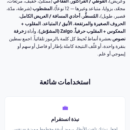
وعريض)،
القوطي / الفراكتور
،
الفقاعي
(ممتلئ، خفيف، مربّعات،
مجعّد، بزوايا، متباعد وغيرها — 12 نوعاً)،
المشطوب
(شرطة، مدّة،
قصير، طويل)،
المُسطّر
،
أحادي المسافة / العريض الكامل
،
الحروف الصغيرة والمرتفعة
،
الأنيق / المتباعد
،
المقلوب +
المعكوس + المقلوب حرفياً
،
Zalgo (المشوّش)
، وأداة
زخرفة
نصوص
بعشرة أنماط تُحيط كل كلمة بالرموز تلقائياً. اجمع نمطين
بنقرة واحدة، أو غلّف النتيجة كاملة بإطار أو فاصل أو سهم أو
إيموجي أو علم.
استخدامات شائعة
💼
نبذة انستقرام
اجعل نبذتك تلفت الأنظار برموز أنيقة وخطوط مميزة — نفس