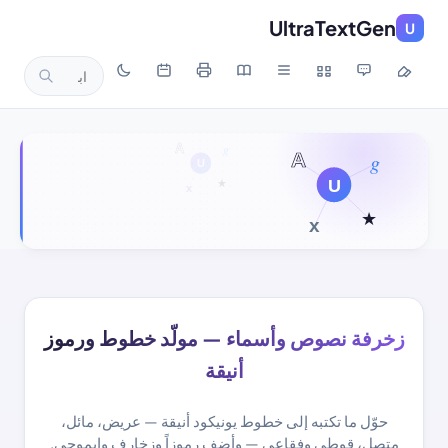
UltraTextGen
U
زخرفة نصوص وأسماء — مولّد خطوط ورموز
أنيقة
حوّل ما تكتبه إلى خطوط يونيكود أنيقة — عريض، مائل،
متصل، قوطي وفقاعي — وأضف رموزاً وزخارف وإيموجي.