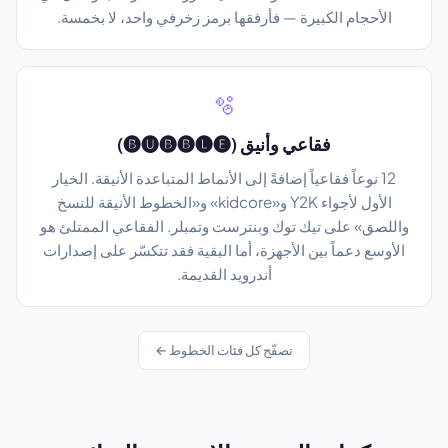
الأحجام الكبيرة — فأرفقها برمز زخرفي واحد، لا بخمسة.
🫧
فقاعي وأنيق (🅑🅤🅑🅑🅛🅔)
12 نوعاً فقاعياً إضافةً إلى الأنماط المتباعدة الأنيقة. الخيار
الأول لأجواء Y2K و«kidcore» و«الخطوط الأنيقة للنسخ
واللصق» على تيك توك وبنترست وتمبلر. الفقاعي الممتلئ هو
الأوسع دعماً بين الأجهزة، أما البقية فقد تتكسّر على إصدارات
أندرويد القديمة.
تصفّح كل فئات الخطوط ←