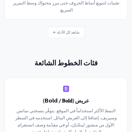
تقنيات لتنويع أنماط الحروف حتى يبرز محتواك وسط التمرير
السريع.
شاهد كل الأدلة ←
فئات الخطوط الشائعة
🅱️
عريض (𝗕𝗼𝗹𝗱 / 𝐁𝐨𝐥𝐝)
النمط الأكثر استخداماً في الموقع. يتوفّر بنسختي سانس
وسيريف، إضافةً إلى العريض المائل. استخدمه في السطر
الأول من منشور لينكدإن، أو في مقدّمة وصف انستقرام
الجاذبة، أو لإبراز كلمة واحدة داخل فقرة.