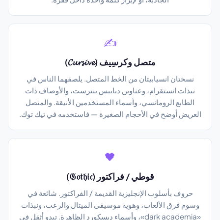
✍️
متصل وكرسِيف (𝓒𝓾𝓻𝓼𝓲𝓿𝓮)
نسختان انسيابيتان من الخط المتصل. يلصقهما الناس في
نبذات انستقرام، وعناوين دبابيس بنترست، والأوصاف ذات
الطابع الرومانسي، وأسماء المستخدمين الأنيقة. والمتصل
العريض أوضح في الأحجام الصغيرة — فاستخدمه في تيك توك.
🖤
قوطي / فراكتور (𝔊𝔬𝔱𝔥𝔦𝔠)
حروف بأسلوب الإنجليزية القديمة / الفراكتور. شائعة في
وسوم فرق الألعاب، وهوية موسيقى الميتال والرعب، ونبذات
«dark academia»، وأسماء ديسكورد الظاهرة. تبدو أثقل في