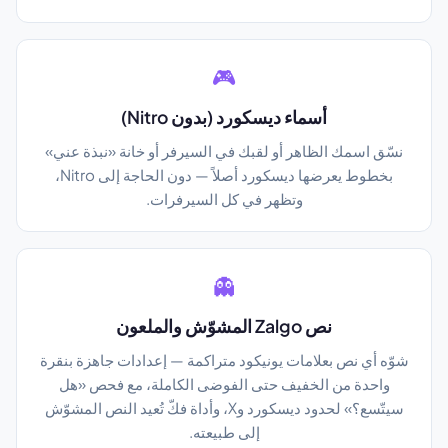
🎮
أسماء ديسكورد (بدون Nitro)
نسّق اسمك الظاهر أو لقبك في السيرفر أو خانة «نبذة عني»
بخطوط يعرضها ديسكورد أصلاً — دون الحاجة إلى Nitro،
وتظهر في كل السيرفرات.
👻
نص Zalgo المشوّش والملعون
شوّه أي نص بعلامات يونيكود متراكمة — إعدادات جاهزة بنقرة
واحدة من الخفيف حتى الفوضى الكاملة، مع فحص «هل
سيتّسع؟» لحدود ديسكورد وX، وأداة فكّ تُعيد النص المشوّش
إلى طبيعته.