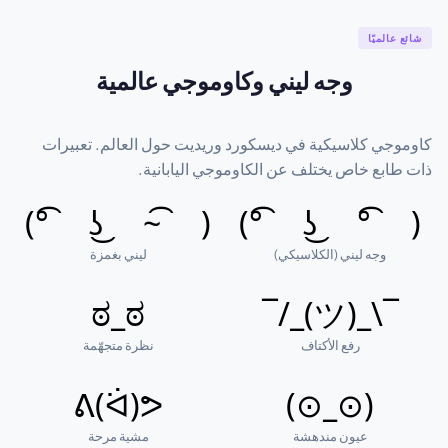
شائع عالميًا
وجه ليني وكاوموجي عالمية
كاوموجي كلاسيكية في ديسكورد وريديت حول العالم. تعبيرات
ذات طابع خاص يختلف عن الكاوموجي اليابانية.
( ͡~ ͜ʖ ͡°)
( ͡° ͜ʖ ͡°)
وجه ليني (الكلاسيكي)
ليني بغمزة
ಠ_ಠ
¯\_(ツ)_/¯
رفع الأكتاف
نظرة متجهّمة
ᕕ(ᐛ)ᕗ
(⊙_⊙)
عيون مندهشة
مشية مرحة