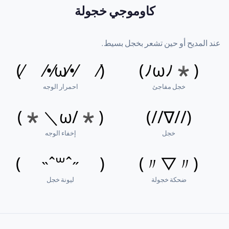
كاوموجي خجولة
عند المديح أو حين تشعر بخجل بسيط.
(⁄ ⁄•⁄ω⁄•⁄ ⁄)
(*ﾉωﾉ)
خجل مفاجئ
احمرار الوجه
(*/ω＼*)
(//∇//)
خجل
إخفاء الوجه
( ˶ˆ꒳ˆ˵ )
(〃▽〃)
ضحكة خجولة
ليونة خجل