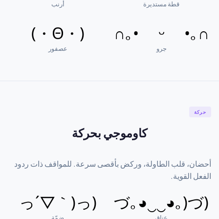
قطة مستديرة
أرنب
(・Θ・)
∩｡• ᵕ •｡∩
جرو
عصفور
حركة
كاوموجي بحركة
أحضان، قلب الطاولة، وركض بأقصى سرعة. للمواقف ذات ردود
الفعل القوية.
(っ´▽｀)っ
(づ｡◕‿‿◕｡)づ
عناق
ضمّة