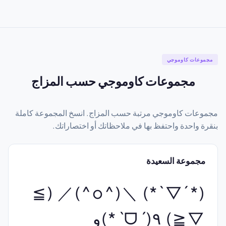
مجموعات كاوموجي
مجموعات كاوموجي حسب المزاج
مجموعات كاوموجي مرتبة حسب المزاج. انسخ المجموعة كاملة
بنقرة واحدة واحتفظ بها في ملاحظاتك أو اختصاراتك.
مجموعة السعيدة
(*´▽`*) ＼(^o^)／ (≧
▽≦) ٩(ˊᗜˋ*)و