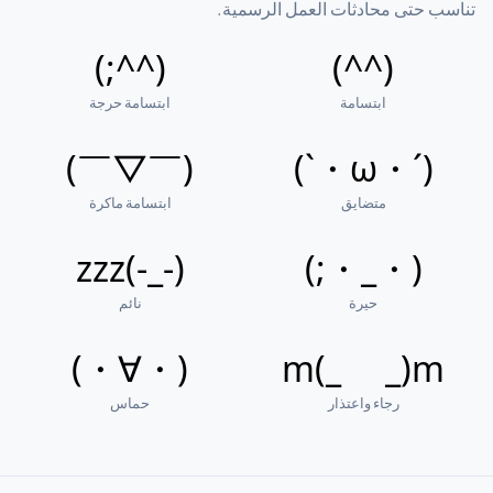
تناسب حتى محادثات العمل الرسمية.
(^^;)
(^^)
ابتسامة
ابتسامة حرجة
(￣▽￣)
(´・ω・`)
متضايق
ابتسامة ماكرة
(-_-)zzz
(・_・;)
حيرة
نائم
(・∀・)
m(_ _)m
رجاء واعتذار
حماس