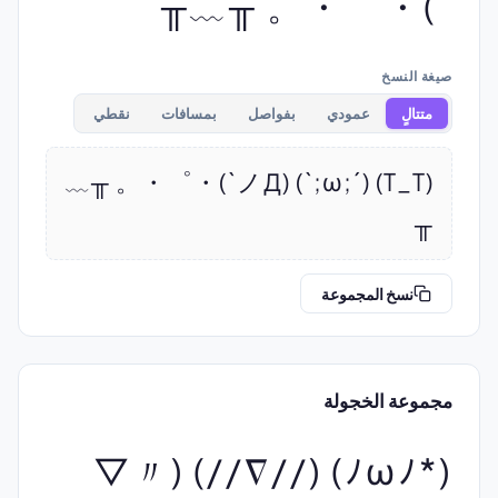
`)・゜・。 ╥﹏╥
صيغة النسخ
متتالٍ
عمودي
بفواصل
بمسافات
نقطي
(T_T) (´;ω;`) (ノД`)・゜・。 ╥﹏
╥
نسخ المجموعة
مجموعة الخجولة
(*ﾉωﾉ) (//∇//) (〃▽