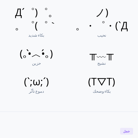
。゜(゜´Д
(ノ
｀゜)゜。
Д`)・゜・。
نحيب
بكاء شديد
(｡•́︿•̀｡)
╥﹏╥
نشيج
حزين
(´;ω;`)
(T▽T)
بكاء وضحك
دموع تأثّر
خجل