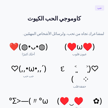
حب
كاوموجي الحب الكيوت
لمشاعرك تجاه من تحب، ولرسائل الأشخاص المهمّين.
(◍•ᴗ•◍)❤
(♥ω♥)
عيون قلوب
أحبّك كثيرًا
(´,,•ω•,,)♡
♡(˃͈ દ ˂͈
حب حب
༶ )
خفقة قلب
Σ>―(〃°ω°
(✿ ♥‿♥)