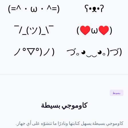
(=^・ω・^=)
ʕ•ᴥ•ʔ
¯\_(ツ)_/¯
(♥ω♥)
(ノ°▽°)ノ
(づ｡◕‿‿◕｡)づ
بسيط
كاوموجي بسيطة
كاوموجي بسيطة يسهل كتابتها ونادرًا ما تتشوّه على أي جهاز.