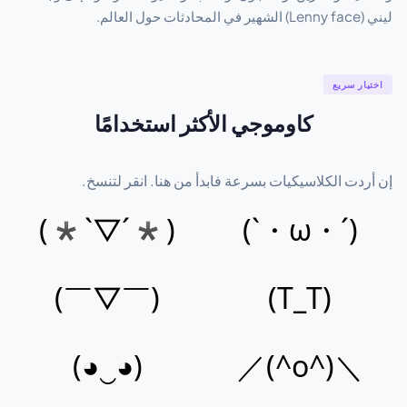
ليني (Lenny face) الشهير في المحادثات حول العالم.
اختيار سريع
كاوموجي الأكثر استخدامًا
إن أردت الكلاسيكيات بسرعة فابدأ من هنا. انقر لتنسخ.
(*´▽`*)
(´・ω・`)
(￣▽￣)
(T_T)
(◕‿◕)
＼(^o^)／