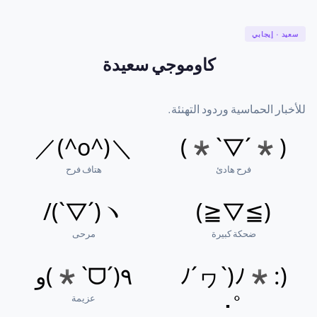
سعيد · إيجابي
كاوموجي سعيدة
للأخبار الحماسية وردود التهنئة.
＼(^o^)／
(*´▽`*)
فرح هادئ
هتاف فرح
ヽ(´▽`)/
(≧▽≦)
ضحكة كبيرة
مرحى
(ﾉ´ヮ`)ﾉ*:
٩(ˊᗜˋ*)و
عزيمة
･ﾟ