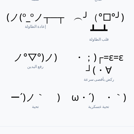
┬─┬ノ(º_ºノ)
(╯°□°）╯︵
إعادة الطاولة
┻━┻
قلب الطاولة
(ノ°▽°)ノ
ε=ε=┌(；・
رفع اليدين
∀・)┘
ركض بأقصى سرعة
( ｀ー´)ノ
(｀・ω・´)ゞ
تحية عسكرية
تحية