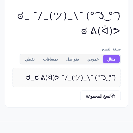
( ͡° ͜ʖ ͡°) ¯\_(ツ)_/¯ ಠ_
ಠ ᕕ(ᐛ)ᕗ
صيغة النسخ
متتالٍ
عمودي
بفواصل
بمسافات
نقطي
( ͡° ͜ʖ ͡°) ¯\_(ツ)_/¯ ಠ_ಠ ᕕ(ᐛ)ᕗ
نسخ المجموعة