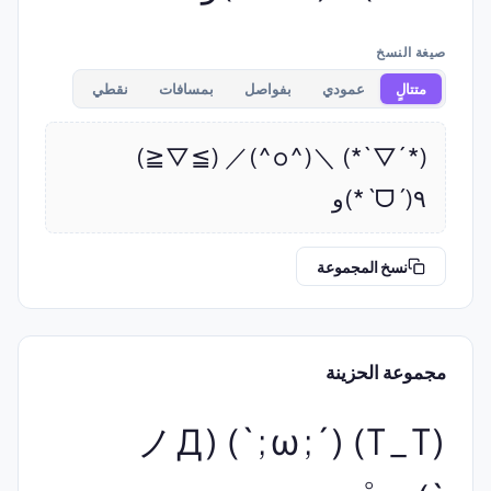
صيغة النسخ
متتالٍ
عمودي
بفواصل
بمسافات
نقطي
(*´▽`*) ＼(^o^)／ (≧▽≦) 
٩(ˊᗜˋ*)و
نسخ المجموعة
مجموعة الحزينة
(T_T) (´;ω;`) (ノД