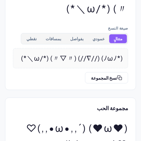
〃) (*/ω＼*)
صيغة النسخ
متتالٍ
عمودي
بفواصل
بمسافات
نقطي
(*ﾉωﾉ) (//∇//) (〃▽〃) (*/ω＼*)
نسخ المجموعة
مجموعة الحب
(♥ω♥) (´,,•ω•,,)♡