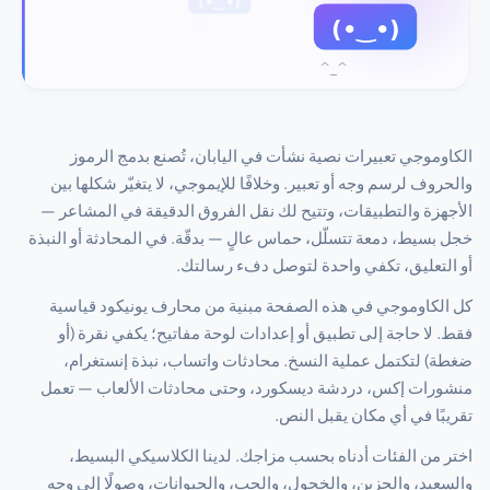
الكاوموجي تعبيرات نصية نشأت في اليابان، تُصنع بدمج الرموز
والحروف لرسم وجه أو تعبير. وخلافًا للإيموجي، لا يتغيّر شكلها بين
الأجهزة والتطبيقات، وتتيح لك نقل الفروق الدقيقة في المشاعر —
خجل بسيط، دمعة تتسلّل، حماس عالٍ — بدقّة. في المحادثة أو النبذة
أو التعليق، تكفي واحدة لتوصل دفء رسالتك.
كل الكاوموجي في هذه الصفحة مبنية من محارف يونيكود قياسية
فقط. لا حاجة إلى تطبيق أو إعدادات لوحة مفاتيح؛ يكفي نقرة (أو
ضغطة) لتكتمل عملية النسخ. محادثات واتساب، نبذة إنستغرام،
منشورات إكس، دردشة ديسكورد، وحتى محادثات الألعاب — تعمل
تقريبًا في أي مكان يقبل النص.
اختر من الفئات أدناه بحسب مزاجك. لدينا الكلاسيكي البسيط،
والسعيد، والحزين، والخجول، والحب، والحيوانات، وصولًا إلى وجه