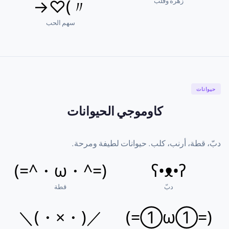
زهرة وقلب
〃)♡→
سهم الحب
حيوانات
كاوموجي الحيوانات
دبّ، قطة، أرنب، كلب. حيوانات لطيفة ومرحة.
(=^・ω・^=)
ʕ•ᴥ•ʔ
دبّ
قطة
／(・×・)＼
(=①ω①=)