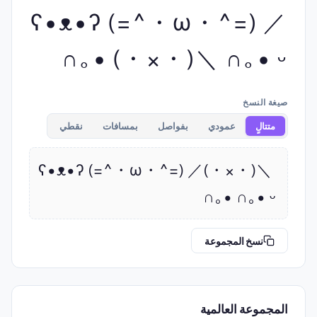
ʕ•ᴥ•ʔ (=^・ω・^=) ／
(・×・)＼ ∩｡• ᵕ •｡∩
صيغة النسخ
متتالٍ
عمودي
بفواصل
بمسافات
نقطي
ʕ•ᴥ•ʔ (=^・ω・^=) ／(・×・)＼ 
∩｡• ᵕ •｡∩
نسخ المجموعة
المجموعة العالمية