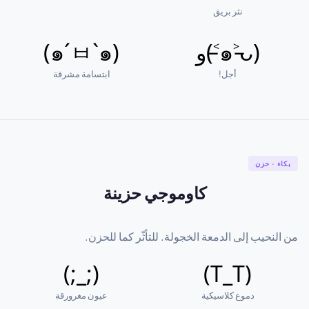
نثر بريق
(๑˃̵ᴗ˂̵)و
(๑´ㅂ`๑)
أجل!
ابتسامة مشرقة
بكاء · حزن
كاوموجي حزينة
من النحيب إلى الدمعة الخجولة. للتأثّر كما للحزن.
(;_;)
(T_T)
دموع كلاسيكية
عيون مغرورقة