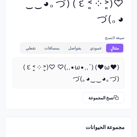
♡(˃͈ દ ˂͈ ༶ ) (づ｡◕‿‿
◕｡)づ
صيغة النسخ
متتالٍ
عمودي
بفواصل
بمسافات
نقطي
(♥ω♥) (´,,•ω•,,)♡ ♡(˃͈ દ ˂͈ ༶ ) 
(づ｡◕‿‿◕｡)づ
نسخ المجموعة
مجموعة الحيوانات