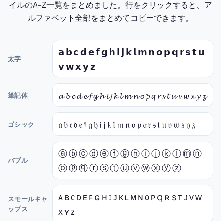
イルのA–Z一覧をまとめました。行をクリックすると、ア
ルファベット全部をまとめてコピーできます。
𝗮 𝗯 𝗰 𝗱 𝗲 𝗳 𝗴 𝗵 𝗶 𝗷 𝗸 𝗹 𝗺 𝗻 𝗼 𝗽 𝗾 𝗿 𝘀 𝘁 𝘂
太字
𝘃 𝘄 𝘅 𝘆 𝘇
𝓪 𝓫 𝓬 𝓭 𝓮 𝓯 𝓰 𝓱 𝓲 𝓳 𝓴 𝓵 𝓶 𝓷 𝓸 𝓹 𝓺 𝓻 𝓼 𝓽 𝓾 𝓿 𝔀 𝔁 𝔂 𝔃
筆記体
𝔞 𝔟 𝔠 𝔡 𝔢 𝔣 𝔤 𝔥 𝔦 𝔧 𝔨 𝔩 𝔪 𝔫 𝔬 𝔭 𝔮 𝔯 𝔰 𝔱 𝔲 𝔳 𝔴 𝔵 𝔶 𝔷
ゴシック
ⓐ ⓑ ⓒ ⓓ ⓔ ⓕ ⓖ ⓗ ⓘ ⓙ ⓚ ⓛ ⓜ ⓝ
バブル
ⓞ ⓟ ⓠ ⓡ ⓢ ⓣ ⓤ ⓥ ⓦ ⓧ ⓨ ⓩ
ᴀ ʙ ᴄ ᴅ ᴇ ꜰ ɢ ʜ ɪ ᴊ ᴋ ʟ ᴍ ɴ ᴏ ᴘ q ʀ s ᴛ ᴜ ᴠ ᴡ
スモールキャ
ップス
x ʏ ᴢ