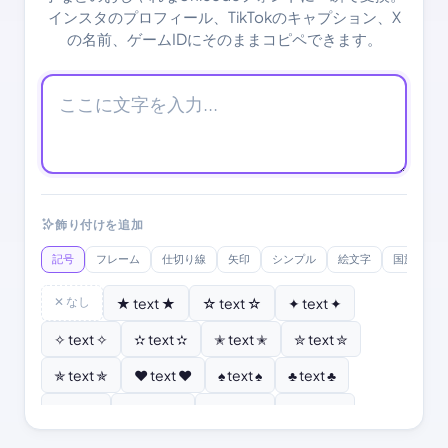
インスタのプロフィール、TikTokのキャプション、X
の名前、ゲームIDにそのままコピペできます。
飾り付けを追加
記号
フレーム
仕切り線
矢印
シンプル
絵文字
国旗
✕ なし
★ text ★
☆ text ☆
✦ text ✦
✧ text ✧
✫ text ✫
✭ text ✭
✮ text ✮
✯ text ✯
♥ text ♥
♠ text ♠
♣ text ♣
♦ text ♦
♡ text ♡
❣ text ❣
✿ text ✿
❂ text ❂
❄ text ❄
❆ text ❆
☀ text ☀