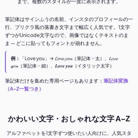
まで、複数のスタイルが一度に表示されます。
筆記体はサインふうの名前、インスタのプロフィールの一
行、プリクラ風の落書き文字まで幅広く人気です。1文字
ずつがUnicode文字なので、画像ではなくテキストのま
ま — どこに貼ってもフォントが崩れません。
例：
「Love you」→ 𝓛𝓸𝓿𝓮 𝔂𝓸𝓾（筆記体・太）、𝐿𝑜𝓋𝑒
𝓎𝑜𝓊（筆記体・細）、𝑳𝒐𝒗𝒆 𝒚𝒐𝒖（イタリック太字）
筆記体だけを集めた専用ページもあります：
筆記体変換
（A–Z一覧つき）
かわいい文字・おしゃれな文字 A–Z
アルファベットを1文字ずつ使いたい人向けに、人気スタ