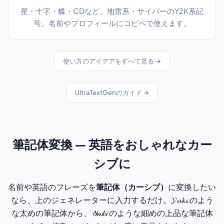
星・十字・蝶・CDなど、地雷系・サイバーのY2K系記
号。名前やプロフィールにコピペで使えます。
使い方のアイデアをすべて見る →
UltraTextGenのガイド →
筆記体変換 — 英語をおしゃれなカー
シブに
名前や英語のフレーズを
筆記体（カーシブ）
に変換したい
なら、上のジェネレーターに入力するだけ。𝓨𝓾𝓴𝓲 のよう
な太めの筆記体から、𝒴𝓊𝓀𝒾 のような細めの上品な筆記体