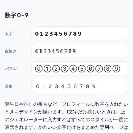
数字 0–9
𝟬 𝟭 𝟮 𝟯 𝟰 𝟱 𝟲 𝟳 𝟴 𝟵
太字
𝟘 𝟙 𝟚 𝟛 𝟜 𝟝 𝟞 𝟟 𝟠 𝟡
白抜き
⓪ ① ② ③ ④ ⑤ ⑥ ⑦ ⑧ ⑨
バブル
０ １ ２ ３ ４ ５ ６ ７ ８ ９
全角
誕生日や推しの番号など、プロフィールに数字を入れたい
ときもデザインが揃います。1文字だけ欲しいときは、上
のジェネレーターに入力すればすべてのスタイルが一度に
表示されます。かわいい文字だけをまとめた専用ページは