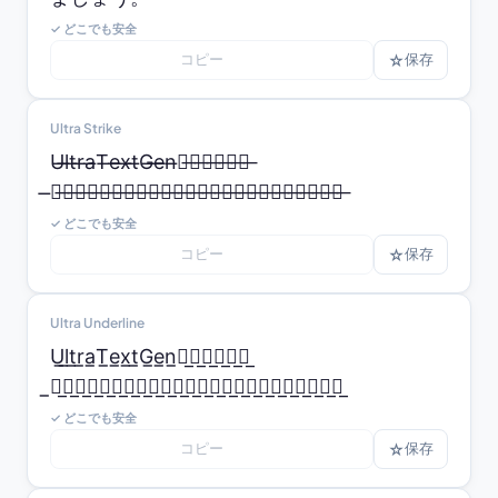
✓ どこでも安全
コピー
☆
保存
Ultra Strike
U̶l̶t̶r̶a̶T̶e̶x̶t̶G̶e̶n̶へ̶よ̶う̶こ̶そ̶。̶

̶何̶か̶入̶力̶し̶て̶み̶て̶く̶だ̶さ̶い̶。̶ウ̶ル̶ト̶ラ̶に̶し̶ま̶し̶ょ̶う̶。̶
✓ どこでも安全
コピー
☆
保存
Ultra Underline
U̲l̲t̲r̲a̲T̲e̲x̲t̲G̲e̲n̲へ̲よ̲う̲こ̲そ̲。̲

̲何̲か̲入̲力̲し̲て̲み̲て̲く̲だ̲さ̲い̲。̲ウ̲ル̲ト̲ラ̲に̲し̲ま̲し̲ょ̲う̲。̲
✓ どこでも安全
コピー
☆
保存