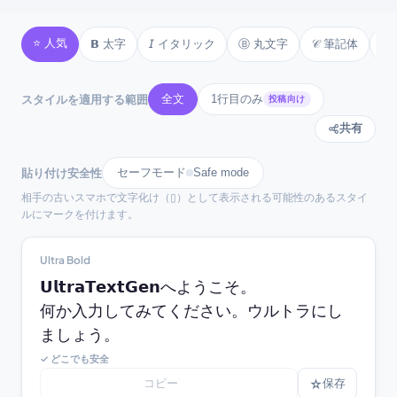
☾ text ☾
⚜ text ⚜
⚓ text ⚓
♪ text ♪
⭐ 人気
𝗕 太字
𝘐 イタリック
Ⓑ 丸文字
𝒞 筆記体

♫ text ♫
⚘ text ⚘
スタイルを適用する範囲
全文
1行目のみ
投稿向け
共有
貼り付け安全性
セーフモード
Safe mode
相手の古いスマホで文字化け（▯）として表示される可能性のあるスタイ
ルにマークを付けます。
Ultra Bold
𝗨𝗹𝘁𝗿𝗮𝗧𝗲𝘅𝘁𝗚𝗲𝗻へようこそ。

何か入力してみてください。ウルトラにし
ましょう。
✓ どこでも安全
コピー
☆
保存