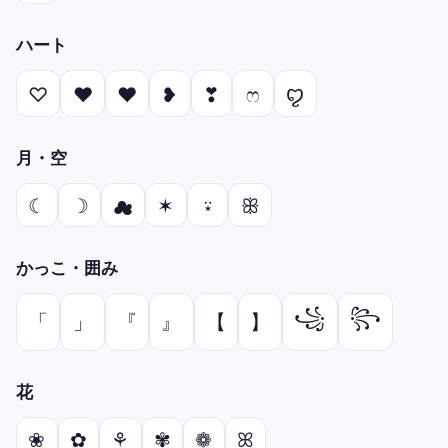
ハート
ꨄ
♡
♥
❤
❥
❣
ෆ
月・空
☾
☽
✶
ꕥ
☁
⍣
かっこ・囲み
꧁
꧂
「
」
『
』
【
】
花
❀
✿
⚘
✾
❁
ꕤ