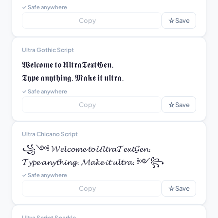
✓ Safe anywhere
☆
Copy
Save
Ultra Gothic Script
𝖂𝖊𝖑𝖈𝖔𝖒𝖊 𝖙𝖔 𝖀𝖑𝖙𝖗𝖆𝕿𝖊𝖝𝖙𝕲𝖊𝖓.

𝕿𝖞𝖕𝖊 𝖆𝖓𝖞𝖙𝖍𝖎𝖓𝖌. 𝕸𝖆𝖐𝖊 𝖎𝖙 𝖚𝖑𝖙𝖗𝖆.
✓ Safe anywhere
☆
Copy
Save
Ultra Chicano Script
꧁༺ 𝓦𝓮𝓵𝓬𝓸𝓶𝓮 𝓽𝓸 𝓤𝓵𝓽𝓻𝓪𝓣𝓮𝔁𝓽𝓖𝓮𝓷.

𝓣𝔂𝓹𝓮 𝓪𝓷𝔂𝓽𝓱𝓲𝓷𝓰. 𝓜𝓪𝓴𝓮 𝓲𝓽 𝓾𝓵𝓽𝓻𝓪. ༻꧂
✓ Safe anywhere
☆
Copy
Save
Ultra Script Sparkle