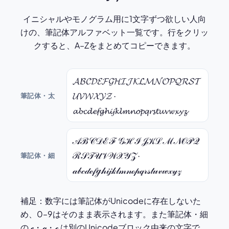
イニシャルやモノグラム用に1文字ずつ欲しい人向
けの、筆記体アルファベット一覧です。行をクリッ
クすると、A–Zをまとめてコピーできます。
𝓐𝓑𝓒𝓓𝓔𝓕𝓖𝓗𝓘𝓙𝓚𝓛𝓜𝓝𝓞𝓟𝓠𝓡𝓢𝓣
𝓤𝓥𝓦𝓧𝓨𝓩 ·
筆記体・太
𝓪𝓫𝓬𝓭𝓮𝓯𝓰𝓱𝓲𝓳𝓴𝓵𝓶𝓷𝓸𝓹𝓺𝓻𝓼𝓽𝓾𝓿𝔀𝔁𝔂𝔃
𝒜ℬ𝒞𝒟ℰℱ𝒢ℋℐ𝒥𝒦ℒℳ𝒩𝒪𝒫𝒬
ℛ𝒮𝒯𝒰𝒱𝒲𝒳𝒴𝒵 ·
筆記体・細
𝒶𝒷𝒸𝒹ℯ𝒻ℊ𝒽𝒾𝒿𝓀𝓁𝓂𝓃ℴ𝓅𝓆𝓇𝓈𝓉𝓊𝓋𝓌𝓍𝓎𝓏
補足：数字には筆記体がUnicodeに存在しないた
め、0–9はそのまま表示されます。また筆記体・細
の ℯ・ℊ・ℴ は別のUnicodeブロック由来の文字で、