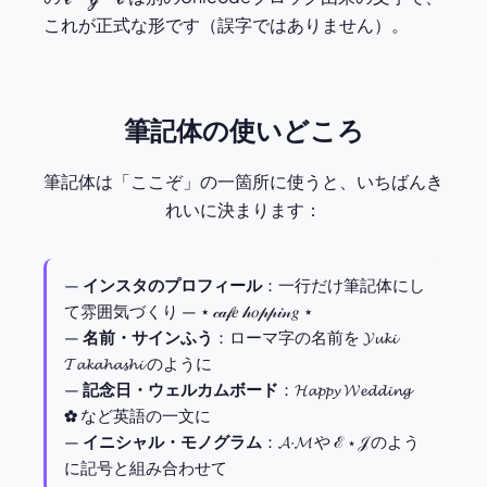
これが正式な形です（誤字ではありません）。
筆記体の使いどころ
筆記体は「ここぞ」の一箇所に使うと、いちばんき
れいに決まります：
—
インスタのプロフィール
：一行だけ筆記体にし
て雰囲気づくり — ⋆ 𝒸𝒶𝒻𝑒 𝒽𝑜𝓅𝓅𝒾𝓃𝑔 ⋆
—
名前・サインふう
：ローマ字の名前を 𝓨𝓾𝓴𝓲
𝓣𝓪𝓴𝓪𝓱𝓪𝓼𝓱𝓲 のように
—
記念日・ウェルカムボード
：𝓗𝓪𝓹𝓹𝔂 𝓦𝓮𝓭𝓭𝓲𝓷𝓰
✿ など英語の一文に
—
イニシャル・モノグラム
：𝓐·𝓜 や ℰ ⋆ 𝒥 のよう
に記号と組み合わせて