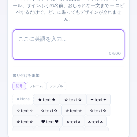
ール、サインふうの名前、おしゃれな一文まで — コピ
ペするだけで、どこに貼ってもデザインが崩れませ
ん。
0
/500
飾り付けを追加
記号
フレーム
シンプル
✕ None
★ text ★
☆ text ☆
✦ text ✦
✧ text ✧
✫ text ✫
✭ text ✭
✮ text ✮
✯ text ✯
♥ text ♥
♠ text ♠
♣ text ♣
♦ text ♦
♡ text ♡
❣ text ❣
✿ text ✿