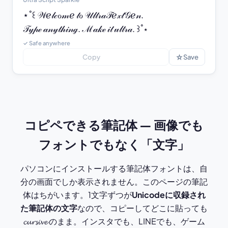
⋆˚꒰ 𝒲ℯ𝓁𝒸ℴ𝓂ℯ 𝓉ℴ 𝒰𝓁𝓉𝓇𝒶𝒯ℯ𝓍𝓉𝒢ℯ𝓃.

𝒯𝓎𝓅ℯ 𝒶𝓃𝓎𝓉𝒽𝒾𝓃ℊ. ℳ𝒶𝓀ℯ 𝒾𝓉 𝓊𝓁𝓉𝓇𝒶. ꒱˚⋆
✓ Safe anywhere
☆
Copy
Save
コピペできる筆記体 — 画像でも
フォントでもなく「文字」
パソコンにインストールする筆記体フォントは、自
分の画面でしか表示されません。このページの筆記
体はちがいます。1文字ずつが
Unicodeに収録され
た筆記体の文字
なので、コピーしてどこに貼っても
𝓬𝓾𝓻𝓼𝓲𝓿𝓮 のまま。インスタでも、LINEでも、ゲーム