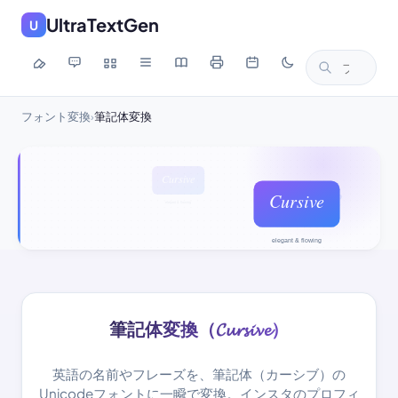
UltraTextGen
U
フォント変換
筆記体変換
›
筆記体変換（𝓒𝓾𝓻𝓼𝓲𝓿𝓮）
英語の名前やフレーズを、筆記体（カーシブ）の
Unicodeフォントに一瞬で変換。インスタのプロフィ