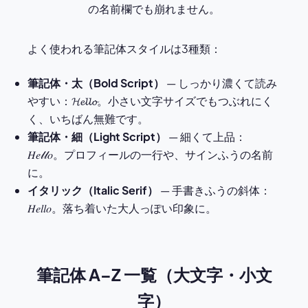
の名前欄でも崩れません。
よく使われる筆記体スタイルは3種類：
筆記体・太（Bold Script）
— しっかり濃くて読み
やすい：𝓗𝓮𝓵𝓵𝓸。小さい文字サイズでもつぶれにく
く、いちばん無難です。
筆記体・細（Light Script）
— 細くて上品：
𝐻𝑒𝓁𝓁𝑜。プロフィールの一行や、サインふうの名前
に。
イタリック（Italic Serif）
— 手書きふうの斜体：
𝐻𝑒𝑙𝑙𝑜。落ち着いた大人っぽい印象に。
筆記体 A–Z 一覧（大文字・小文
字）