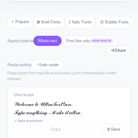
❂ text ❂
❄ text ❄
❆ text ❆
☀ text ☀
☾ text ☾
⚜ text ⚜
⚓ text ⚓
♪ text ♪
⭐ Popular
Ⓑ Bubble Fonts
𝗕 Bold Fonts
𝘐 Italic Fonts
♫ text ♫
⚘ text ⚘
Apply style to
Whole text
First line only
FOR POSTS
Share
Paste safety
Safe mode
Flags styles that may show as boxes (▯) on other people's older
phones.
Ultra Script
𝒲ℯ𝓁𝒸ℴ𝓂ℯ 𝓉ℴ 𝒰𝓁𝓉𝓇𝒶𝒯ℯ𝓍𝓉𝒢ℯ𝓃.

𝒯𝓎𝓅ℯ 𝒶𝓃𝓎𝓉𝒽𝒾𝓃ℊ. ℳ𝒶𝓀ℯ 𝒾𝓉 𝓊𝓁𝓉𝓇𝒶.
✓ Safe anywhere
☆
Copy
Save