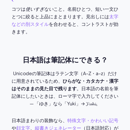
コツは
使いすぎない
こと。名前ひとつ、短い一文ひ
とつに絞ると上品にまとまります。見出しには
太字
などの別スタイル
を合わせると、コントラストが効
きます。
日本語は筆記体にできる？
Unicodeの筆記体はラテン文字（A–Z・a–z）だけ
に用意されているため、
ひらがな・カタカナ・漢字
はそのままの見た目で残ります
。日本語の名前を筆
記体にしたいときは、ローマ字で入力してください
— 「ゆき」なら「Yuki」→ 𝓨𝓾𝓴𝓲。
日本語まわりの装飾なら、
特殊文字・かわいい記号
や
顔文字
、
縦書きジェネレーター
（日本語対応）が