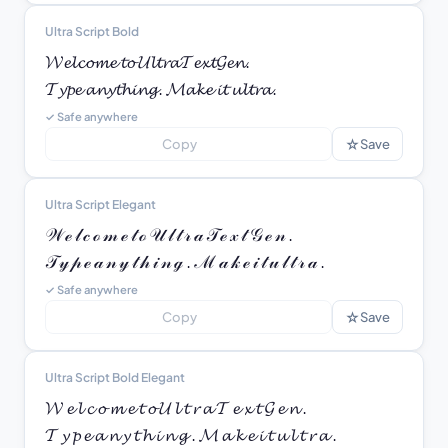
Ultra Script Bold
𝓦𝓮𝓵𝓬𝓸𝓶𝓮 𝓽𝓸 𝓤𝓵𝓽𝓻𝓪𝓣𝓮𝔁𝓽𝓖𝓮𝓷.

𝓣𝔂𝓹𝓮 𝓪𝓷𝔂𝓽𝓱𝓲𝓷𝓰. 𝓜𝓪𝓴𝓮 𝓲𝓽 𝓾𝓵𝓽𝓻𝓪.
✓ Safe anywhere
☆
Copy
Save
Ultra Script Elegant
𝒲 ℯ 𝓁 𝒸 ℴ 𝓂 ℯ 𝓉 ℴ 𝒰 𝓁 𝓉 𝓇 𝒶 𝒯 ℯ 𝓍 𝓉 𝒢 ℯ 𝓃 .

𝒯 𝓎 𝓅 ℯ 𝒶 𝓃 𝓎 𝓉 𝒽 𝒾 𝓃 ℊ . ℳ 𝒶 𝓀 ℯ 𝒾 𝓉 𝓊 𝓁 𝓉 𝓇 𝒶 .
✓ Safe anywhere
☆
Copy
Save
Ultra Script Bold Elegant
𝓦 𝓮 𝓵 𝓬 𝓸 𝓶 𝓮 𝓽 𝓸 𝓤 𝓵 𝓽 𝓻 𝓪 𝓣 𝓮 𝔁 𝓽 𝓖 𝓮 𝓷 .

𝓣 𝔂 𝓹 𝓮 𝓪 𝓷 𝔂 𝓽 𝓱 𝓲 𝓷 𝓰 . 𝓜 𝓪 𝓴 𝓮 𝓲 𝓽 𝓾 𝓵 𝓽 𝓻 𝓪 .