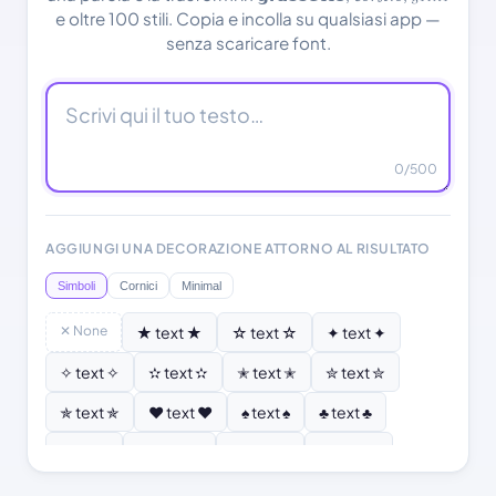
e oltre 100 stili. Copia e incolla su qualsiasi app —
senza scaricare font.
0
/500
AGGIUNGI UNA DECORAZIONE ATTORNO AL RISULTATO
Simboli
Cornici
Minimal
✕ None
★ text ★
☆ text ☆
✦ text ✦
✧ text ✧
✫ text ✫
✭ text ✭
✮ text ✮
✯ text ✯
♥ text ♥
♠ text ♠
♣ text ♣
♦ text ♦
♡ text ♡
❣ text ❣
✿ text ✿
❂ text ❂
❄ text ❄
❆ text ❆
☀ text ☀