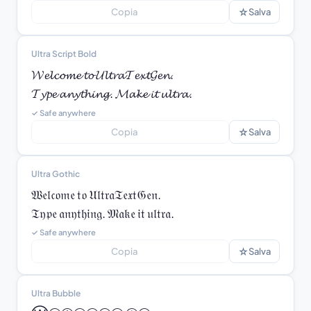
☆
Copia
Salva
Ultra Script Bold
𝓦𝓮𝓵𝓬𝓸𝓶𝓮 𝓽𝓸 𝓤𝓵𝓽𝓻𝓪𝓣𝓮𝔁𝓽𝓖𝓮𝓷.

𝓣𝔂𝓹𝓮 𝓪𝓷𝔂𝓽𝓱𝓲𝓷𝓰. 𝓜𝓪𝓴𝓮 𝓲𝓽 𝓾𝓵𝓽𝓻𝓪.
✓ Safe anywhere
☆
Copia
Salva
Ultra Gothic
𝔚𝔢𝔩𝔠𝔬𝔪𝔢 𝔱𝔬 𝔘𝔩𝔱𝔯𝔞𝔗𝔢𝔵𝔱𝔊𝔢𝔫.

𝔗𝔶𝔭𝔢 𝔞𝔫𝔶𝔱𝔥𝔦𝔫𝔤. 𝔐𝔞𝔨𝔢 𝔦𝔱 𝔲𝔩𝔱𝔯𝔞.
✓ Safe anywhere
☆
Copia
Salva
Ultra Bubble