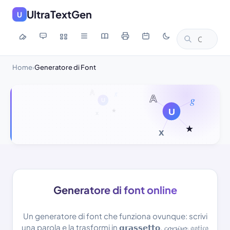
UltraTextGen
U
Home
Generatore di Font
›
Generatore di font online
Un generatore di font che funziona ovunque: scrivi
una parola e la trasformi in 𝗴𝗿𝗮𝘀𝘀𝗲𝘁𝘁𝗼, 𝓬𝓸𝓻𝓼𝓲𝓿𝓸, 𝔤𝔬𝔱𝔦𝔠𝔬