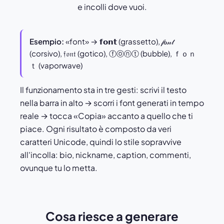
e incolli dove vuoi.
Esempio:
«font» → 𝗳𝗼𝗻𝘁 (grassetto), 𝒻ℴ𝓃𝓉
(corsivo), 𝔣𝔬𝔫𝔱 (gotico), ⓕⓞⓝⓣ (bubble), ｆｏｎ
ｔ (vaporwave)
Il funzionamento sta in tre gesti: scrivi il testo
nella barra in alto → scorri i font generati in tempo
reale → tocca «Copia» accanto a quello che ti
piace. Ogni risultato è composto da veri
caratteri Unicode, quindi lo stile sopravvive
all'incolla: bio, nickname, caption, commenti,
ovunque tu lo metta.
Cosa riesce a generare