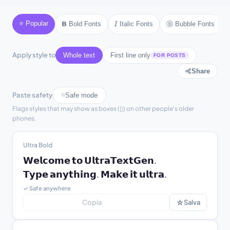
☾ text ☾
⚜ text ⚜
⚓ text ⚓
♪ text ♪
⭐ Popular
Ⓑ Bubble Fonts
𝗕 Bold Fonts
𝘐 Italic Fonts
♫ text ♫
⚘ text ⚘
Apply style to
Whole text
First line only
FOR POSTS
Share
Paste safety
Safe mode
Flags styles that may show as boxes (▯) on other people's older
phones.
Ultra Bold
𝗪𝗲𝗹𝗰𝗼𝗺𝗲 𝘁𝗼 𝗨𝗹𝘁𝗿𝗮𝗧𝗲𝘅𝘁𝗚𝗲𝗻.

𝗧𝘆𝗽𝗲 𝗮𝗻𝘆𝘁𝗵𝗶𝗻𝗴. 𝗠𝗮𝗸𝗲 𝗶𝘁 𝘂𝗹𝘁𝗿𝗮.
✓ Safe anywhere
☆
Copia
Salva