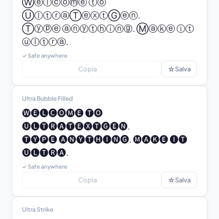
Ⓦⓔⓛⓒⓞⓜⓔ ⓣⓞ 
ⓊⓛⓣⓡⓐⓉⓔⓧⓣⒼⓔⓝ.

Ⓣⓨⓟⓔ ⓐⓝⓨⓣⓗⓘⓝⓖ. Ⓜⓐⓚⓔ ⓘⓣ 
ⓤⓛⓣⓡⓐ.
✓ Safe anywhere
☆
Copia
Salva
Ultra Bubble Filled
🅦🅔🅛🅒🅞🅜🅔 🅣🅞 
🅤🅛🅣🅡🅐🅣🅔🅧🅣🅖🅔🅝.

🅣🅨🅟🅔 🅐🅝🅨🅣🅗🅘🅝🅖. 🅜🅐🅚🅔 🅘🅣 
🅤🅛🅣🅡🅐.
✓ Safe anywhere
☆
Copia
Salva
Ultra Strike