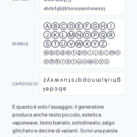
𝔞𝔟𝔠𝔡𝔢𝔣𝔤𝔥𝔦𝔧𝔨𝔩𝔪𝔫𝔬𝔭𝔮𝔯𝔰𝔱𝔲𝔳𝔴𝔵𝔶𝔷
ⒶⒷⒸⒹⒺⒻⒼⒽⒾ
ⒿⓀⓁⓂⓃⓄⓅⓆⓇ
ⓈⓉⓊⓋⓌⓍⓎⓏ ·
BUBBLE
ⓐⓑⓒⓓⓔⓕⓖⓗⓘⓙⓚⓛⓜⓝ
ⓞⓟⓠⓡⓢⓣⓤⓥⓦⓧⓨⓩ
z ʎ x ʍ ʌ n ʇ s ɹ b d o u ɯ l ʞ ɾ ı ɥ ƃ
CAPOVOLTO
ɟ ǝ p ɔ q ɐ
E questo è solo l'assaggio: il generatore
produce anche testo piccolo, estetica
vaporwave, testo barrato, sottolineato, zalgo
glitchato e decine di varianti. Scrivi una parola