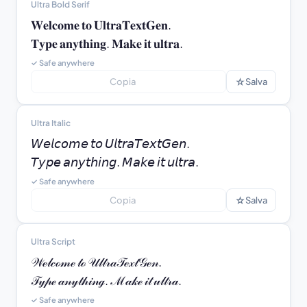
Ultra Bold Serif
𝐖𝐞𝐥𝐜𝐨𝐦𝐞 𝐭𝐨 𝐔𝐥𝐭𝐫𝐚𝐓𝐞𝐱𝐭𝐆𝐞𝐧.

𝐓𝐲𝐩𝐞 𝐚𝐧𝐲𝐭𝐡𝐢𝐧𝐠. 𝐌𝐚𝐤𝐞 𝐢𝐭 𝐮𝐥𝐭𝐫𝐚.
✓ Safe anywhere
☆
Copia
Salva
Ultra Italic
𝘞𝘦𝘭𝘤𝘰𝘮𝘦 𝘵𝘰 𝘜𝘭𝘵𝘳𝘢𝘛𝘦𝘹𝘵𝘎𝘦𝘯.

𝘛𝘺𝘱𝘦 𝘢𝘯𝘺𝘵𝘩𝘪𝘯𝘨. 𝘔𝘢𝘬𝘦 𝘪𝘵 𝘶𝘭𝘵𝘳𝘢.
✓ Safe anywhere
☆
Copia
Salva
Ultra Script
𝒲ℯ𝓁𝒸ℴ𝓂ℯ 𝓉ℴ 𝒰𝓁𝓉𝓇𝒶𝒯ℯ𝓍𝓉𝒢ℯ𝓃.

𝒯𝓎𝓅ℯ 𝒶𝓃𝓎𝓉𝒽𝒾𝓃ℊ. ℳ𝒶𝓀ℯ 𝒾𝓉 𝓊𝓁𝓉𝓇𝒶.
✓ Safe anywhere