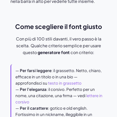
nella barra in alto per vederle tutte insieme.
Come scegliere il font giusto
Con più di 100 stili davanti, il vero passo è la
scelta. Qualche criterio semplice per usare
questo
generatore font
con criterio:
—
Per farsi leggere
: il grassetto. Netto, chiaro,
efficace in un titolo o in una bio —
approfondisci su
testo in grassetto
—
Per l'eleganza
: il corsivo. Perfetto per un
nome, una citazione, una firma — vedi
lettere in
corsivo
—
Per il carattere
: gotico e old english.
Fortissimo in un nickname, illeggibile in un