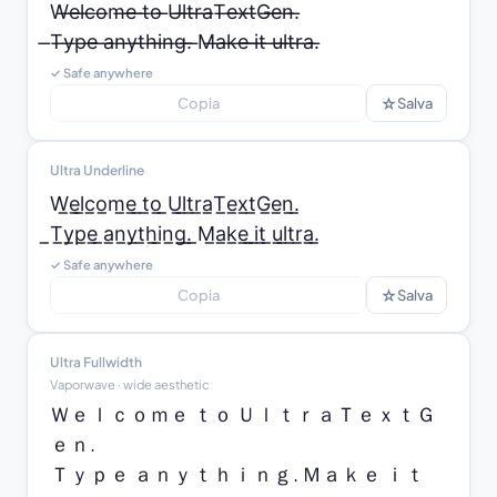
W̶e̶l̶c̶o̶m̶e̶ ̶t̶o̶ ̶U̶l̶t̶r̶a̶T̶e̶x̶t̶G̶e̶n̶.̶

̶T̶y̶p̶e̶ ̶a̶n̶y̶t̶h̶i̶n̶g̶.̶ ̶M̶a̶k̶e̶ ̶i̶t̶ ̶u̶l̶t̶r̶a̶.̶
✓ Safe anywhere
☆
Copia
Salva
Ultra Underline
W̲e̲l̲c̲o̲m̲e̲ ̲t̲o̲ ̲U̲l̲t̲r̲a̲T̲e̲x̲t̲G̲e̲n̲.̲

̲T̲y̲p̲e̲ ̲a̲n̲y̲t̲h̲i̲n̲g̲.̲ ̲M̲a̲k̲e̲ ̲i̲t̲ ̲u̲l̲t̲r̲a̲.̲
✓ Safe anywhere
☆
Copia
Salva
Ultra Fullwidth
Vaporwave · wide aesthetic
Ｗｅｌｃｏｍｅ ｔｏ ＵｌｔｒａＴｅｘｔＧ
ｅｎ.

Ｔｙｐｅ ａｎｙｔｈｉｎｇ. Ｍａｋｅ ｉｔ 