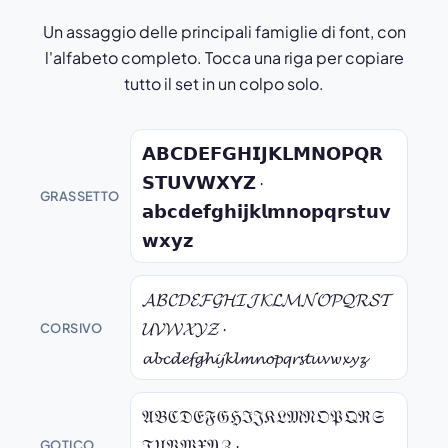
Un assaggio delle principali famiglie di font, con
l'alfabeto completo. Tocca una riga per copiare
tutto il set in un colpo solo.
𝗔𝗕𝗖𝗗𝗘𝗙𝗚𝗛𝗜𝗝𝗞𝗟𝗠𝗡𝗢𝗣𝗤𝗥
𝗦𝗧𝗨𝗩𝗪𝗫𝗬𝗭 ·
GRASSETTO
𝗮𝗯𝗰𝗱𝗲𝗳𝗴𝗵𝗶𝗷𝗸𝗹𝗺𝗻𝗼𝗽𝗾𝗿𝘀𝘁𝘂𝘃
𝘄𝘅𝘆𝘇
𝓐𝓑𝓒𝓓𝓔𝓕𝓖𝓗𝓘𝓙𝓚𝓛𝓜𝓝𝓞𝓟𝓠𝓡𝓢𝓣
𝓤𝓥𝓦𝓧𝓨𝓩 ·
CORSIVO
𝓪𝓫𝓬𝓭𝓮𝓯𝓰𝓱𝓲𝓳𝓴𝓵𝓶𝓷𝓸𝓹𝓺𝓻𝓼𝓽𝓾𝓿𝔀𝔁𝔂𝔃
𝔄𝔅ℭ𝔇𝔈𝔉𝔊ℌℑ𝔍𝔎𝔏𝔐𝔑𝔒𝔓𝔔ℜ𝔖
𝔗𝔘𝔙𝔚𝔛𝔜ℨ ·
GOTICO