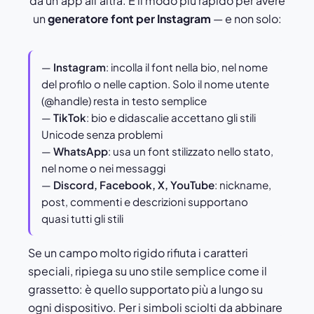
da un'app all'altra. È il modo più rapido per avere
un
generatore font per Instagram
— e non solo:
—
Instagram
: incolla il font nella bio, nel nome
del profilo o nelle caption. Solo il nome utente
(@handle) resta in testo semplice
—
TikTok
: bio e didascalie accettano gli stili
Unicode senza problemi
—
WhatsApp
: usa un font stilizzato nello stato,
nel nome o nei messaggi
—
Discord, Facebook, X, YouTube
: nickname,
post, commenti e descrizioni supportano
quasi tutti gli stili
Se un campo molto rigido rifiuta i caratteri
speciali, ripiega su uno stile semplice come il
grassetto: è quello supportato più a lungo su
ogni dispositivo. Per i simboli sciolti da abbinare