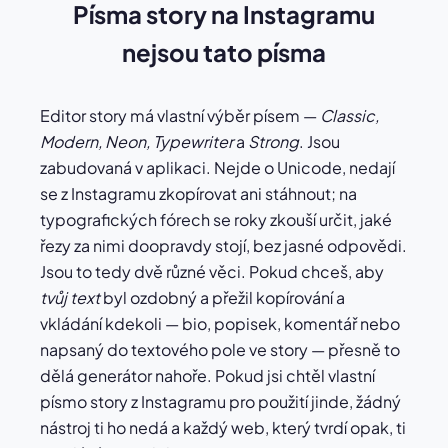
Písma story na Instagramu
nejsou tato písma
Editor story má vlastní výběr písem —
Classic,
Modern, Neon, Typewriter
a
Strong
. Jsou
zabudovaná v aplikaci. Nejde o Unicode, nedají
se z Instagramu zkopírovat ani stáhnout; na
typografických fórech se roky zkouší určit, jaké
řezy za nimi doopravdy stojí, bez jasné odpovědi.
Jsou to tedy dvě různé věci. Pokud chceš, aby
tvůj text
byl ozdobný a přežil kopírování a
vkládání kdekoli — bio, popisek, komentář nebo
napsaný do textového pole ve story — přesně to
dělá generátor nahoře. Pokud jsi chtěl vlastní
písmo story z Instagramu pro použití jinde, žádný
nástroj ti ho nedá a každý web, který tvrdí opak, ti