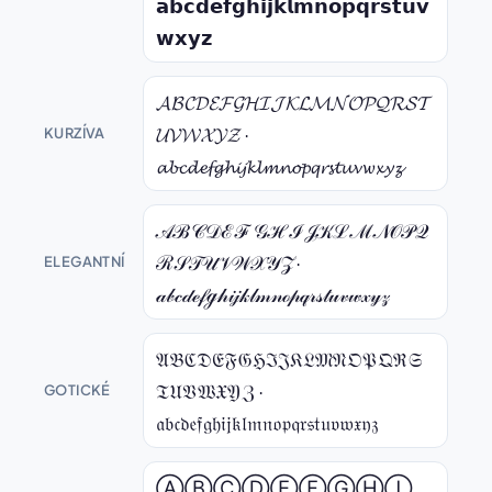
𝗮𝗯𝗰𝗱𝗲𝗳𝗴𝗵𝗶𝗷𝗸𝗹𝗺𝗻𝗼𝗽𝗾𝗿𝘀𝘁𝘂𝘃
𝘄𝘅𝘆𝘇
𝓐𝓑𝓒𝓓𝓔𝓕𝓖𝓗𝓘𝓙𝓚𝓛𝓜𝓝𝓞𝓟𝓠𝓡𝓢𝓣
𝓤𝓥𝓦𝓧𝓨𝓩 ·
KURZÍVA
𝓪𝓫𝓬𝓭𝓮𝓯𝓰𝓱𝓲𝓳𝓴𝓵𝓶𝓷𝓸𝓹𝓺𝓻𝓼𝓽𝓾𝓿𝔀𝔁𝔂𝔃
𝒜ℬ𝒞𝒟ℰℱ𝒢ℋℐ𝒥𝒦ℒℳ𝒩𝒪𝒫𝒬
ℛ𝒮𝒯𝒰𝒱𝒲𝒳𝒴𝒵 ·
ELEGANTNÍ
𝒶𝒷𝒸𝒹ℯ𝒻ℊ𝒽𝒾𝒿𝓀𝓁𝓂𝓃ℴ𝓅𝓆𝓇𝓈𝓉𝓊𝓋𝓌𝓍𝓎𝓏
𝔄𝔅ℭ𝔇𝔈𝔉𝔊ℌℑ𝔍𝔎𝔏𝔐𝔑𝔒𝔓𝔔ℜ𝔖
𝔗𝔘𝔙𝔚𝔛𝔜ℨ ·
GOTICKÉ
𝔞𝔟𝔠𝔡𝔢𝔣𝔤𝔥𝔦𝔧𝔨𝔩𝔪𝔫𝔬𝔭𝔮𝔯𝔰𝔱𝔲𝔳𝔴𝔵𝔶𝔷
ⒶⒷⒸⒹⒺⒻⒼⒽⒾ