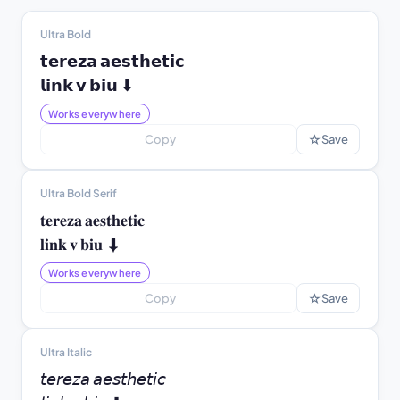
Ultra Bold
𝘁𝗲𝗿𝗲𝘇𝗮 𝗮𝗲𝘀𝘁𝗵𝗲𝘁𝗶𝗰

𝗹𝗶𝗻𝗸 𝘃 𝗯𝗶𝘂 ⬇
Works everywhere
☆
Copy
Save
Ultra Bold Serif
𝐭𝐞𝐫𝐞𝐳𝐚 𝐚𝐞𝐬𝐭𝐡𝐞𝐭𝐢𝐜

𝐥𝐢𝐧𝐤 𝐯 𝐛𝐢𝐮 ⬇
Works everywhere
☆
Copy
Save
Ultra Italic
𝘵𝘦𝘳𝘦𝘻𝘢 𝘢𝘦𝘴𝘵𝘩𝘦𝘵𝘪𝘤
