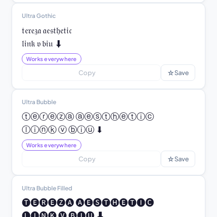
Ultra Gothic
𝔱𝔢𝔯𝔢𝔷𝔞 𝔞𝔢𝔰𝔱𝔥𝔢𝔱𝔦𝔠

𝔩𝔦𝔫𝔨 𝔳 𝔟𝔦𝔲 ⬇
Works everywhere
☆
Copy
Save
Ultra Bubble
ⓣⓔⓡⓔⓩⓐ ⓐⓔⓢⓣⓗⓔⓣⓘⓒ

ⓛⓘⓝⓚ ⓥ ⓑⓘⓤ ⬇
Works everywhere
☆
Copy
Save
Ultra Bubble Filled
🅣🅔🅡🅔🅩🅐 🅐🅔🅢🅣🅗🅔🅣🅘🅒

🅛🅘🅝🅚 🅥 🅑🅘🅤 ⬇