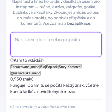
Napiš text a hned ho uvidíš v desítkách písem pro
Instagram — tučné, kurzíva, kaligrafie, gotika,
bublinková a kapitálky. Zkopíruješ a vložíš do bia,
do jména profilu, do popisku příspěvku a do
komentářů. Vše zdarma a
bez aplikace
.
Kam to vkládáš?
Zobrazované jméno
Bio
Popisek
Story
Komentář
@uživatelské jméno
0
/
150
znaků
Funguje. Do limitu se počítá každý znak, včetně
konců řádků a neviditelných mezer.
PŘIDEJ SYMBOLY A RÁMEČKY K VÝSLEDKU