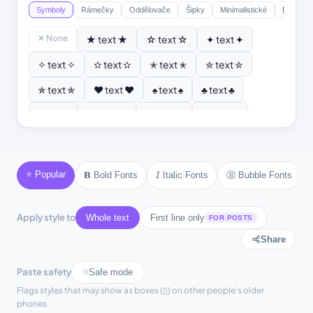
Symboly
Rámečky
Oddělovače
Šipky
Minimalistické
Emoji
✕ None
★ text ★
☆ text ☆
✦ text ✦
✧ text ✧
✫ text ✫
✭ text ✭
✮ text ✮
✯ text ✯
♥ text ♥
♠ text ♠
♣ text ♣
♦ text ♦
♡ text ♡
❣ text ❣
✿ text ✿
❂ text ❂
❄ text ❄
❆ text ❆
☀ text ☀
☾ text ☾
⚜ text ⚜
⚓ text ⚓
♪ text ♪
⭐ Popular
Ⓑ Bubble Fonts
𝗕 Bold Fonts
𝘐 Italic Fonts
♫ text ♫
⚘ text ⚘
Apply style to
Whole text
First line only
FOR POSTS
Share
Paste safety
Safe mode
Flags styles that may show as boxes (▯) on other people's older
phones.