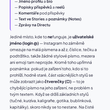
—
Jméno profilu
a
bio
—
Popisky příspěvků
a
reelů
—
Komentáře
pod příspěvky
—
Text ve Stories
a
poznámky (Notes)
—
Zprávy na Directu
Jediné místo, kde to
ne
funguje, je
uživatelské
jméno (login @)
— Instagram ho záměrně
omezuje na malá písmena a až z, číslice, tečku a
podtržítko, takže žádné stylové písmo, mezera
ani emoji tam neprojde. Kromě toho upřímná
poznámka: pokud je zařízení toho, kdo si to
prohlíží, hodně staré, část vzácnějších stylů se
může zobrazit jako
čtverečky (□)
— to je
chybějící písmo na jeho zařízení, ne problém s
tvým textem. Když se držíš základních stylů
(tučné, kurzíva, kaligrafie, gotika, bublinková,
kapitálky), skoro nikdy se to nestane. Na čisté