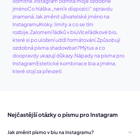
odmítne.
Instagram odmítá moje ozdobné
jméno
Co hláška „není k dispozici“ opravdu
znamená.
Jak změnit uživatelské jméno na
Instagramu
Kroky, limity a co se tím
rozbije.
Zalomení řádků v biu
Víceřádkové bio,
které si po uložení udrží formátování.
Způsobují
ozdobná písma shadowban?
Mýtus a co
doopravdy ukazují důkazy.
Nápady na písma pro
Instagram
Estetické kombinace bia a jména,
které stojí za převzetí.
Nejčastější otázky o písmu pro Instagram
Jak změnit písmo v biu na Instagramu?