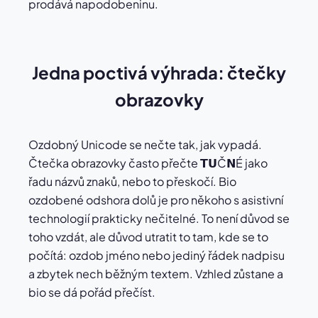
prodává napodobeninu.
Jedna poctivá výhrada: čtečky
obrazovky
Ozdobný Unicode se nečte tak, jak vypadá.
Čtečka obrazovky často přečte 𝗧𝗨Č𝗡É jako
řadu názvů znaků, nebo to přeskočí. Bio
ozdobené odshora dolů je pro někoho s asistivní
technologií prakticky nečitelné. To není důvod se
toho vzdát, ale důvod utratit to tam, kde se to
počítá: ozdob jméno nebo jediný řádek nadpisu
a zbytek nech běžným textem. Vzhled zůstane a
bio se dá pořád přečíst.