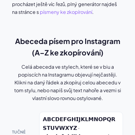
procházet ještě víc řezů, plný generátor najdeš
na stránce s
písmeny ke zkopírování
.
Abeceda písem pro Instagram
(A–Z ke zkopírování)
Celá abeceda ve stylech, které se v biu a
popiscích na Instagramu objevují nejčastěji.
Klikni na daný řádek a zkopíruj celou abecedu v
tom stylu, nebo napiš svůj text nahoře a vezmi si
vlastní slovo rovnou ostylované.
𝗔𝗕𝗖𝗗𝗘𝗙𝗚𝗛𝗜𝗝𝗞𝗟𝗠𝗡𝗢𝗣𝗤𝗥
𝗦𝗧𝗨𝗩𝗪𝗫𝗬𝗭 ·
TUČNÉ