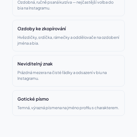
Ozdobná, ručně psaná kurzíva — nejčastější volba do
bia na Instagramu.
Ozdoby ke zkopírování
Hvězdičky, srdíčka, rámečky a oddělovače na ozdobení
jména a bia.
Neviditelný znak
Prázdná mezera na čisté řádky a odsazení v biu na
Instagramu.
Gotické písmo
Temná, výrazná písmena na jméno profilu s charakterem.