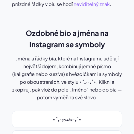
prázdné řádky v biu se hodí
neviditelný znak
.
Ozdobné bio a jména na
Instagram se symboly
Jména a řádky bia, které na Instagramu udělají
největší dojem, kombinují jemné písmo
(kaligrafie nebo kurzíva) s hvězdičkami a symboly
po obou stranách, ve stylu ⋆˚₊‧ ‧₊˚⋆. Klikni a
zkopíruj, pak vlož do pole „Jméno“ nebo do bia —
potom vyměň za své slovo.
⋆˚₊‧ 𝓏𝑜𝓈𝒾𝒶 ‧₊˚⋆