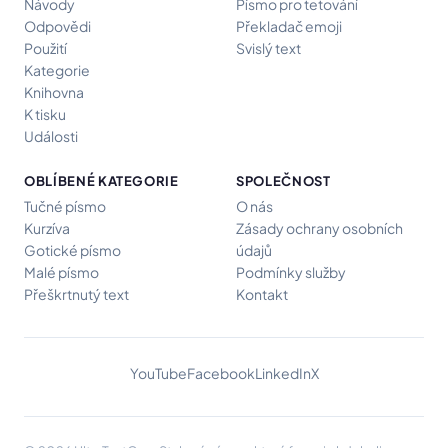
Návody
Písmo pro tetování
Odpovědi
Překladač emoji
Použití
Svislý text
Kategorie
Knihovna
K tisku
Události
OBLÍBENÉ KATEGORIE
SPOLEČNOST
Tučné písmo
O nás
Kurzíva
Zásady ochrany osobních
Gotické písmo
údajů
Malé písmo
Podmínky služby
Přeškrtnutý text
Kontakt
YouTube
Facebook
LinkedIn
X