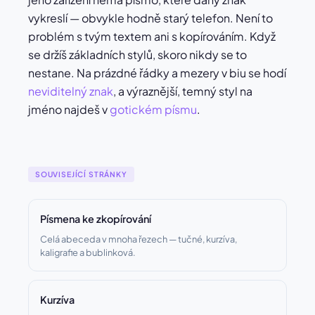
vykreslí — obvykle hodně starý telefon. Není to
problém s tvým textem ani s kopírováním. Když
se držíš základních stylů, skoro nikdy se to
nestane. Na prázdné řádky a mezery v biu se hodí
neviditelný znak
, a výraznější, temný styl na
jméno najdeš v
gotickém písmu
.
SOUVISEJÍCÍ STRÁNKY
Písmena ke zkopírování
Celá abeceda v mnoha řezech — tučné, kurzíva,
kaligrafie a bublinková.
Kurzíva