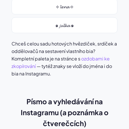
⟡ 𝓵𝓮𝓷𝓪 ⟡
๑ 𝓳𝓾𝓵𝓴𝓪 ๑
Chceš celou sadu hotových hvězdiček, srdíček a
oddělovačů na sestavení vlastního bia?
Kompletní paleta je na stránce s
ozdobami ke
zkopírování
— tytéž znaky se vloží do jména i do
bia na Instagramu.
Písmo a vyhledávání na
Instagramu (a poznámka o
čtverečcích)