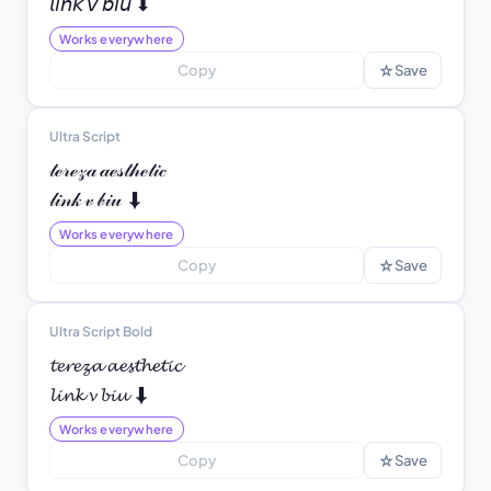
𝘭𝘪𝘯𝘬 𝘷 𝘣𝘪𝘶 ⬇
Works everywhere
☆
Copy
Save
Ultra Script
𝓉ℯ𝓇ℯ𝓏𝒶 𝒶ℯ𝓈𝓉𝒽ℯ𝓉𝒾𝒸

𝓁𝒾𝓃𝓀 𝓋 𝒷𝒾𝓊 ⬇
Works everywhere
☆
Copy
Save
Ultra Script Bold
𝓽𝓮𝓻𝓮𝔃𝓪 𝓪𝓮𝓼𝓽𝓱𝓮𝓽𝓲𝓬

𝓵𝓲𝓷𝓴 𝓿 𝓫𝓲𝓾 ⬇
Works everywhere
☆
Copy
Save