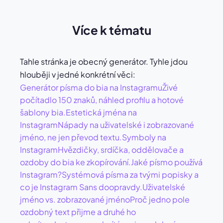
Více k tématu
Tahle stránka je obecný generátor. Tyhle jdou
hlouběji v jedné konkrétní věci:
Generátor písma do bia na Instagramu
Živé
počítadlo 150 znaků, náhled profilu a hotové
šablony bia.
Estetická jména na
Instagram
Nápady na uživatelské i zobrazované
jméno, ne jen převod textu.
Symboly na
Instagram
Hvězdičky, srdíčka, oddělovače a
ozdoby do bia ke zkopírování.
Jaké písmo používá
Instagram?
Systémová písma za tvými popisky a
co je Instagram Sans doopravdy.
Uživatelské
jméno vs. zobrazované jméno
Proč jedno pole
ozdobný text přijme a druhé ho