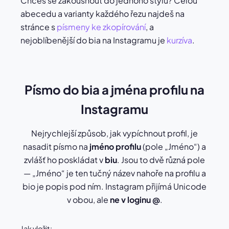
Chceš se zakousnout do jednoho stylu? Celou
abecedu a varianty každého řezu najdeš na
stránce s
písmeny ke zkopírování
, a
nejoblíbenější do bia na Instagramu je
kurzíva
.
Písmo do bia a jména profilu na
Instagramu
Nejrychlejší způsob, jak vypíchnout profil, je
nasadit písmo na
jméno profilu
(pole „Jméno“) a
zvlášť ho poskládat v
biu
. Jsou to dvě různá pole
— „Jméno“ je ten tučný název nahoře na profilu a
bio je popis pod ním. Instagram přijímá Unicode
v obou, ale
ne v loginu @
.
Jak vložit: