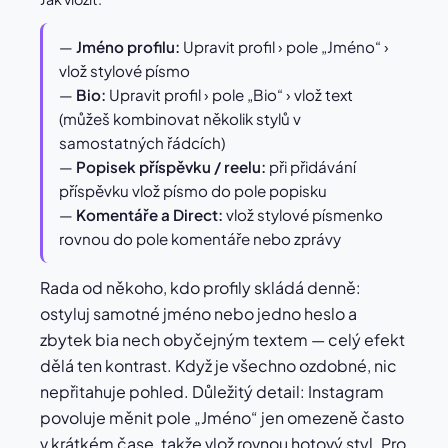
—
Jméno profilu:
Upravit profil › pole „Jméno“ ›
vlož stylové písmo
—
Bio:
Upravit profil › pole „Bio“ › vlož text
(můžeš kombinovat několik stylů v
samostatných řádcích)
—
Popisek příspěvku / reelu:
při přidávání
příspěvku vlož písmo do pole popisku
—
Komentáře a Direct:
vlož stylové písmenko
rovnou do pole komentáře nebo zprávy
Rada od někoho, kdo profily skládá denně:
ostyluj samotné jméno nebo jedno heslo a
zbytek bia nech obyčejným textem — celý efekt
dělá ten kontrast. Když je všechno ozdobné, nic
nepřitahuje pohled. Důležitý detail: Instagram
povoluje měnit pole „Jméno“ jen omezeně často
v krátkém čase, takže vlož rovnou hotový styl. Pro