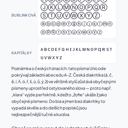
ⒿⓀⓁⓂⓃⓄⓅⓆⓇ
ⓈⓉⓊⓋⓌⓍⓎⓏ ·
BUBLINKOVÁ
ⓐⓑⓒⓓⓔⓕⓖⓗⓘⓙⓚⓛⓜⓝ
ⓞⓟⓠⓡⓢⓣⓤⓥⓦⓧⓨⓩ
ᴀ ʙ ᴄ ᴅ ᴇ ꜰ ɢ ʜ ɪ ᴊ ᴋ ʟ ᴍ ɴ ᴏ ᴘ q ʀ s ᴛ
KAPITÁLKY
ᴜ ᴠ ᴡ x ʏ ᴢ
Poznámka o českých znacích: tato písma Unicode
pokrývají základní abecedu A–Z. Česká diakritika (á, č,
ě, í, ň, ó, ř, š, ú, ů, ý, ž) ve většině stylů zůstává obyčejnými
písmeny uprostřed ostylovaného slova — proto např.
„klara“ vyjde perfektně, kdežto „žofie“ ukáže ž jako
obyčejné písmeno. Do bia a jmen bez diakritiky to
vypadá skvěle a do delších popisků jsou
nejbezpečnější tučné a kurzíva.