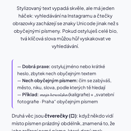
Stylizovaný text vypadá skvěle, ale má jeden
háček: vyhledávání na Instagramu a čtečky
obrazovky zacházejí se znaky Unicode jinak než s
obyčejnými písmeny. Pokud ostyluješ celé bio,
tvá klíčová slova můžou hůř vyskakovat ve
vyhledávání.
—
Dobrá praxe:
ostyluj jméno nebo krátké
heslo, zbytek nech obyčejným textem
—
Nech obyčejným písmem:
čím se zabýváš,
město, niku, slova, podle kterých tě hledají
—
Příklad:
𝓶𝓪𝓳𝓪 𝓴𝓸𝔀𝓪𝓵𝓼𝓴𝓪 (kaligrafie) + „svatební
fotografie · Praha“ obyčejným písmem
Druhá věc jsou
čtverečky (□)
: když někdo vidí
místo písmen prázdný obdélník, znamená to, že
jeho zařízení nemá písmo, které daný znak