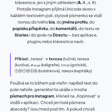
klávesnice, jen s jiným vzhledem (𝗔, 𝘈, 𝓐, 𝔄).
Protože Instagram přijímá Unicode skoro v
každém textovém poli, stylové písmenko se vloží
rovnou do tvého
bia
, do
jména profilu
, do
popisku příspěvku
, do
komentářů
, do textu ve
Stories
i do zpráv na
Directu
— bez aplikace,
pluginu nebo klávesnice navíc.
Příklad:
„tereza“ → 𝘁𝗲𝗿𝗲𝘇𝗮 (tučné), 𝘵𝘦𝘳𝘦𝘻𝘢
(kurzíva), 𝓉𝑒𝓇𝑒𝓏𝒶 (kaligrafie), 𝔱𝔢𝔯𝔢𝔷𝔞 (gotické),
ⓣⓔⓡⓔⓩⓐ (bublinková), ᴛᴇʀᴇᴢᴀ (kapitálky)
Používá se to během pár vteřin: napíšeš text do
pole nahoře, generátor ho ukáže v mnoha
písmech pro Instagram
, klikneš na „Kopírovat“ a
vložíš v aplikaci. Chceš jen holá písmena
abecedy? Jsou hned pod tím. A pokud chceš