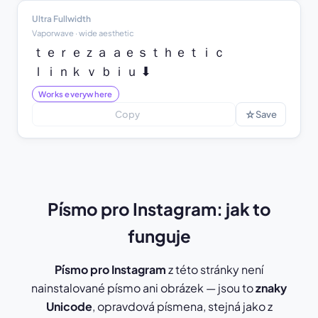
Ultra Fullwidth
Vaporwave · wide aesthetic
ｔｅｒｅｚａ ａｅｓｔｈｅｔｉｃ

ｌｉｎｋ ｖ ｂｉｕ ⬇
Works everywhere
☆
Copy
Save
Písmo pro Instagram: jak to
funguje
Písmo pro Instagram
z této stránky není
nainstalované písmo ani obrázek — jsou to
znaky
Unicode
, opravdová písmena, stejná jako z