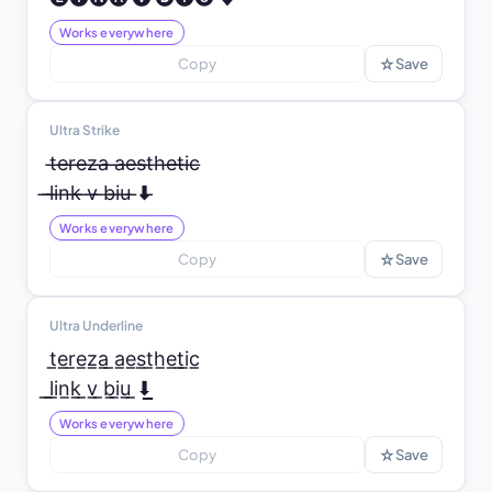
Works everywhere
☆
Copy
Save
Ultra Strike
t̶e̶r̶e̶z̶a̶ ̶a̶e̶s̶t̶h̶e̶t̶i̶c̶

̶l̶i̶n̶k̶ ̶v̶ ̶b̶i̶u̶ ̶⬇̶
Works everywhere
☆
Copy
Save
Ultra Underline
t̲e̲r̲e̲z̲a̲ ̲a̲e̲s̲t̲h̲e̲t̲i̲c̲

̲l̲i̲n̲k̲ ̲v̲ ̲b̲i̲u̲ ̲⬇̲
Works everywhere
☆
Copy
Save