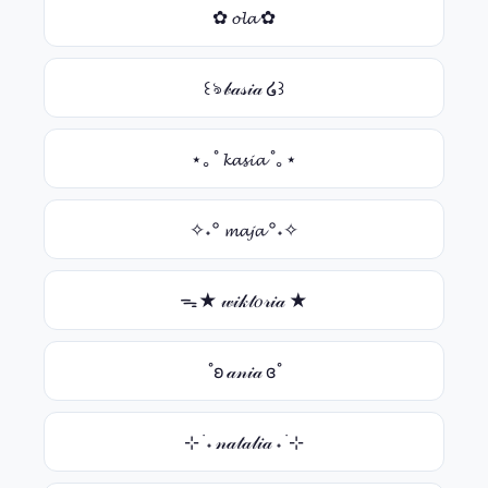
✿ 𝓸𝓵𝓪 ✿
꒰ঌ 𝒷𝒶𝓈𝒾𝒶 ໒꒱
⋆｡˚ 𝓴𝓪𝓼𝓲𝓪 ˚｡⋆
✧˖° 𝓶𝓪𝓳𝓪 °˖✧
ᯓ★ 𝓌𝒾𝓀𝓉𝑜𝓇𝒾𝒶 ★
˚ʚ 𝒶𝓃𝒾𝒶 ɞ˚
⊹ ࣪ ˖ 𝓃𝒶𝓉𝒶𝓁𝒾𝒶 ˖ ࣪ ⊹