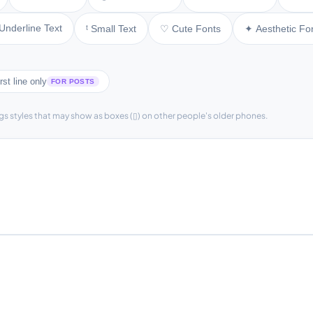
Underline Text
ᵗ Small Text
♡ Cute Fonts
✦ Aesthetic Fo
rst line only
FOR POSTS
gs styles that may show as boxes (▯) on other people's older phones.