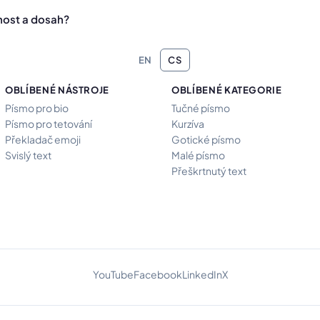
lnost a dosah?
EN
CS
OBLÍBENÉ NÁSTROJE
OBLÍBENÉ KATEGORIE
Písmo pro bio
Tučné písmo
Písmo pro tetování
Kurzíva
Překladač emoji
Gotické písmo
Svislý text
Malé písmo
Přeškrtnutý text
YouTube
Facebook
LinkedIn
X