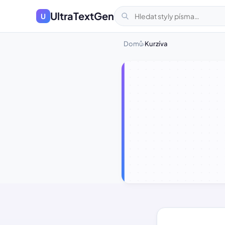
UltraTextGen
U
Domů
Kurzíva
›