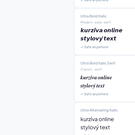
Ultra Bold Italic
Modern · sans-serif
𝙠𝙪𝙧𝙯𝙞́𝙫𝙖 𝙤𝙣𝙡𝙞𝙣𝙚

𝙨𝙩𝙮𝙡𝙤𝙫𝙮́ 𝙩𝙚𝙭𝙩
✓ Safe anywhere
Ultra Bold Italic Serif
Classic · serif
𝒌𝒖𝒓𝒛𝒊́𝒗𝒂 𝒐𝒏𝒍𝒊𝒏𝒆

𝒔𝒕𝒚𝒍𝒐𝒗𝒚́ 𝒕𝒆𝒙𝒕
✓ Safe anywhere
Ultra Alternating Italic
kurzíva online

stylový text