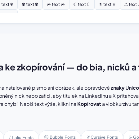
 text ❄
❆ text ❆
☀ text ☀
☾ text ☾
⚜ text ⚜
⚓ text
 text ⚘
a ke zkopírování — do bia, nicků a 
nainstalované písmo ani obrázek, ale opravdové
znaky Unic
kloněný nick nebo zařiď, aby titulek na LinkedInu a X přitaho
va chybí. Napiš text výše, klikni na
Kopírovat
a vlož kurzívu t
Ⓑ Bubble Fonts
𝒞 Cursive Fonts
𝔊 Go
𝘐 Italic Fonts