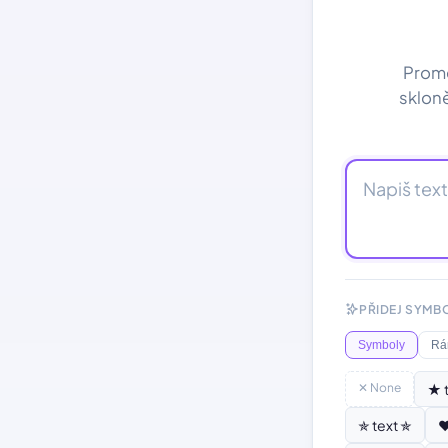
Proměň
skloně
PŘIDEJ SYMB
Symboly
Rá
✕ None
★ 
✯ text ✯
♥