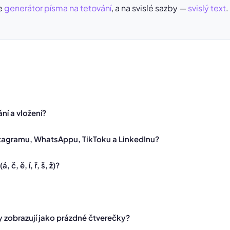
je
generátor písma na tetování
, a na svislé sazby —
svislý text
.
ání a vložení?
stagramu, WhatsAppu, TikToku a LinkedInu?
č, ě, í, ř, š, ž)?
y zobrazují jako prázdné čtverečky?