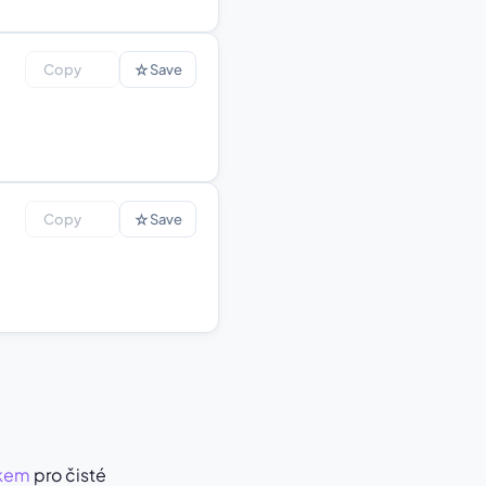
☆
Copy
Save
☆
Copy
Save
akem
pro čisté