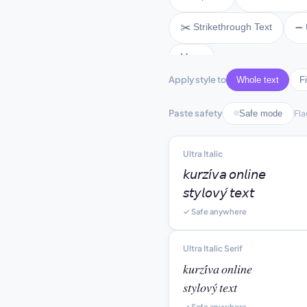
✂️ Strikethrough Text
➖ 
More
Apply style to
Whole text
Fi
Paste safety
Safe mode
Fla
Ultra Italic
𝘬𝘶𝘳𝘻𝘪́𝘷𝘢 𝘰𝘯𝘭𝘪𝘯𝘦

𝘴𝘵𝘺𝘭𝘰𝘷𝘺́ 𝘵𝘦𝘹𝘵
✓ Safe anywhere
Ultra Italic Serif
𝑘𝑢𝑟𝑧𝑖́𝑣𝑎 𝑜𝑛𝑙𝑖𝑛𝑒

𝑠𝑡𝑦𝑙𝑜𝑣𝑦́ 𝑡𝑒𝑥𝑡
✓ Safe anywhere