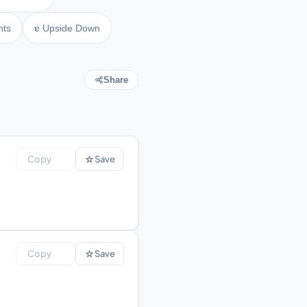
nts
ɐ Upside Down
Share
☆
Copy
Save
☆
Copy
Save