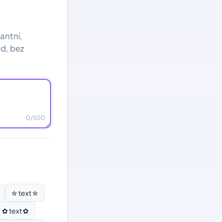
gantní,
ed, bez
0
/500
✮ text ✮
✿ text ✿