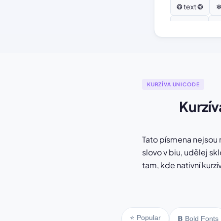
❂ text ❂
❄
♫ text ♫
⚘
KURZÍVA UNICODE
Kurzív
Tato písmena nejsou 
slovo v biu, udělej s
tam, kde nativní kurzí
⭐ Popular
𝗕 Bold Fonts