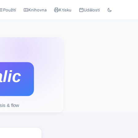
Použití
Knihovna
K tisku
Události