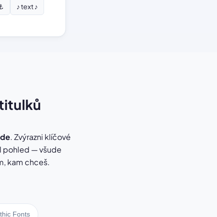
 ⚓
♪ text ♪
titulků
ode
. Zvýrazni klíčové
val pohled — všude
am, kam chceš.
thic Fonts