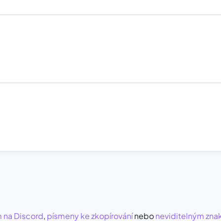
 na Discord
,
písmeny ke zkopírování
nebo
neviditelným zn