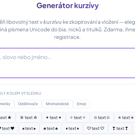
Generátor kurzívy
 libovolný text v 𝘬𝘶𝘳𝘻í𝘷𝘶 ke zkopírování a vložení — ele
ná písmena Unicode do bia, nicků a titulků. Zdarma, ihn
registrace.
OLY KOLEM VÝSLEDKU
mečky
Oddělovače
Minimalistické
Emoji
text ★
☆ text ☆
✦ text ✦
✧ text ✧
✫ text ✫
✭ text ✭
 text ♥
♠ text ♠
♣ text ♣
♦ text ♦
♡ text ♡
❣ text ❣