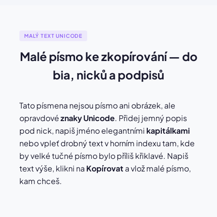
☾ text ☾
⚜ text ⚜
⚓ text ⚓
♪ text ♪
♫ text ♫
⚘ text ⚘
MALÝ TEXT UNICODE
Malé písmo ke zkopírování — do
bia, nicků a podpisů
Tato písmena nejsou písmo ani obrázek, ale
opravdové
znaky Unicode
. Přidej jemný popis
pod nick, napiš jméno elegantními
kapitálkami
nebo vpleť drobný text v horním indexu tam, kde
by velké tučné písmo bylo příliš křiklavé. Napiš
text výše, klikni na
Kopírovat
a vlož malé písmo,
kam chceš.