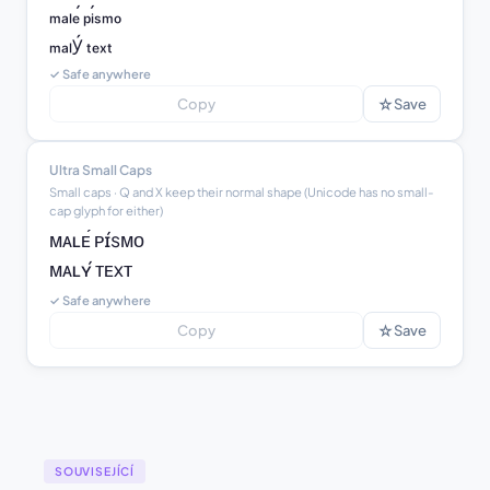
ₘₐₗₑ́ ₚᵢ́ₛₘₒ

ₘₐₗý ₜₑₓₜ
✓ Safe anywhere
☆
Copy
Save
Ultra Small Caps
Small caps · Q and X keep their normal shape (Unicode has no small-
cap glyph for either)
ᴍᴀʟᴇ́ ᴘɪ́sᴍᴏ

ᴍᴀʟʏ́ ᴛᴇxᴛ
✓ Safe anywhere
☆
Copy
Save
SOUVISEJÍCÍ