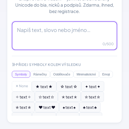
Unicode do bia, nicků a podpisů. Zdarma, ihned,
bez registrace.
0
/500
PŘIDEJ SYMBOLY KOLEM VÝSLEDKU
Symboly
Rámečky
Oddělovače
Minimalistické
Emoji
✕ None
★ text ★
☆ text ☆
✦ text ✦
✧ text ✧
✫ text ✫
✭ text ✭
✮ text ✮
✯ text ✯
♥ text ♥
♠ text ♠
♣ text ♣
♦ text ♦
♡ text ♡
❣ text ❣
✿ text ✿
❂ text ❂
❄ text ❄
❆ text ❆
☀ text ☀