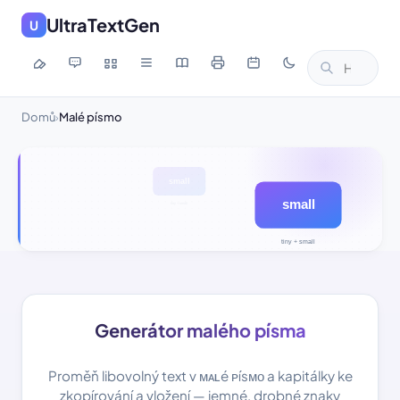
UltraTextGen
U
Domů
Malé písmo
›
Generátor malého písma
Proměň libovolný text v ᴍᴀʟé ᴘísᴍᴏ a kapitálky ke
zkopírování a vložení — jemné, drobné znaky