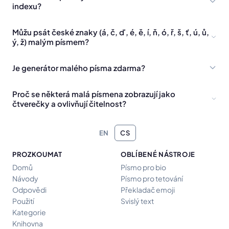
indexu?
Můžu psát české znaky (á, č, ď, é, ě, í, ň, ó, ř, š, ť, ú, ů,
ý, ž) malým písmem?
Je generátor malého písma zdarma?
Proč se některá malá písmena zobrazují jako
čtverečky a ovlivňují čitelnost?
EN
CS
PROZKOUMAT
OBLÍBENÉ NÁSTROJE
Domů
Písmo pro bio
Návody
Písmo pro tetování
Odpovědi
Překladač emoji
Použití
Svislý text
Kategorie
Knihovna