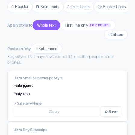
⭐ Popular
Ⓑ Bubble Fonts
𝗕 Bold Fonts
𝘐 Italic Fonts
Apply style to
Whole text
First line only
FOR POSTS
Share
Paste safety
Safe mode
Flags styles that may show as boxes (▯) on other people's older
phones.
Ultra Small Superscript Style
ᵐᵃˡᵉ́ ᵖᶦ́ˢᵐᵒ

ᵐᵃˡʸ́ ᵗᵉˣᵗ
✓ Safe anywhere
☆
Copy
Save
Ultra Tiny Subscript