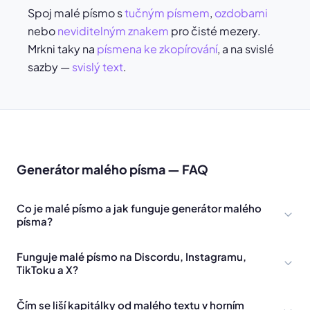
Spoj malé písmo s
tučným písmem
,
ozdobami
nebo
neviditelným znakem
pro čisté mezery.
Mrkni taky na
písmena ke zkopírování
, a na svislé
sazby —
svislý text
.
Generátor malého písma — FAQ
Co je malé písmo a jak funguje generátor malého
písma?
Funguje malé písmo na Discordu, Instagramu,
TikToku a X?
Čím se liší kapitálky od malého textu v horním