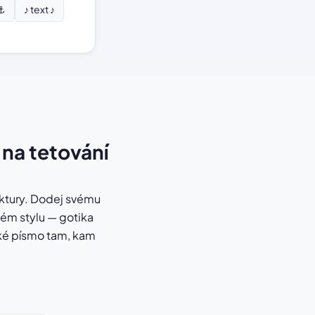
 ⚓
♪ text ♪
 na tetování
aktury. Dodej svému
vém stylu — gotika
cké písmo tam, kam