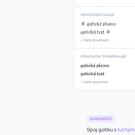
Ultra Gothic Occult
⛧ 𝔤𝔬𝔱𝔦𝔠𝔨𝔢́ 𝔭𝔦́𝔰𝔪𝔬

𝔤𝔬𝔱𝔦𝔠𝔨𝔶́ 𝔱𝔢𝔵𝔱 ⛧
✓ Safe anywhere
Ultra Gothic Strikethrough
𝔤̶𝔬̶𝔱̶𝔦̶𝔠̶𝔨̶𝔢̶̶́ 𝔭̶𝔦̶̶́𝔰̶𝔪̶𝔬̶

𝔤̶𝔬̶𝔱̶𝔦̶𝔠̶𝔨̶𝔶̶̶́ 𝔱̶𝔢̶𝔵̶𝔱̶
✓ Safe anywhere
SOUVISEJÍCÍ
Spoj gotiku s
tučným