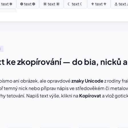
 text ❄
❆ text ❆
☀ text ☀
☾ text ☾
⚜ text ⚜
⚓ text
 text ⚘
E
t ke zkopírování — do bia, nicků a
písmo ani obrázek, ale opravdové
znaky Unicode
z rodiny fr
voř temný nick nebo připrav nápis ve středověkém či metalo
hy tetování. Napiš text výše, klikni na
Kopírovat
a vlož goti