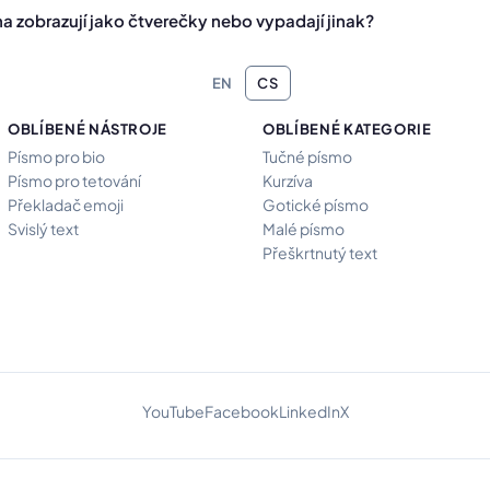
a zobrazují jako čtverečky nebo vypadají jinak?
EN
CS
OBLÍBENÉ NÁSTROJE
OBLÍBENÉ KATEGORIE
Písmo pro bio
Tučné písmo
Písmo pro tetování
Kurzíva
Překladač emoji
Gotické písmo
Svislý text
Malé písmo
Přeškrtnutý text
YouTube
Facebook
LinkedIn
X