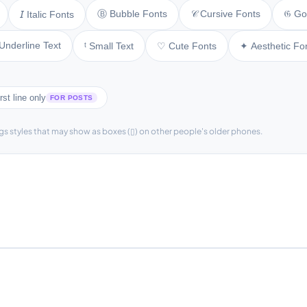
Ⓑ Bubble Fonts
𝒞 Cursive Fonts
𝔊 Go
𝘐 Italic Fonts
Underline Text
ᵗ Small Text
♡ Cute Fonts
✦ Aesthetic Fo
rst line only
FOR POSTS
gs styles that may show as boxes (▯) on other people's older phones.