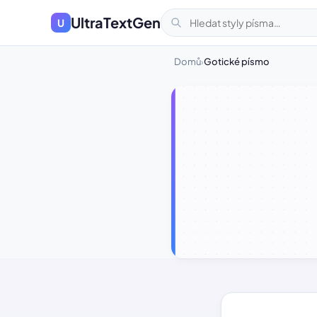
UltraTextGen
U
Domů
Gotické písmo
›