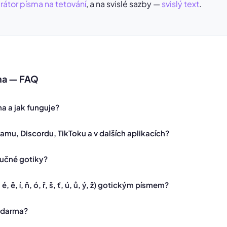
átor písma na tetování
, a na svislé sazby —
svislý text
.
ma — FAQ
a a jak funguje?
amu, Discordu, TikToku a v dalších aplikacích?
 tučné gotiky?
, ě, í, ň, ó, ř, š, ť, ú, ů, ý, ž) gotickým písmem?
 zdarma?