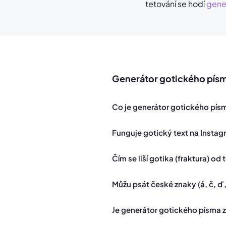
tetování se hodí
gener
Generátor gotického pís
Co je generátor gotického písm
Funguje gotický text na Instagr
Čím se liší gotika (fraktura) od
Můžu psát české znaky (á, č, ď, é
Je generátor gotického písma