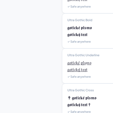
✓ Safe anywhere
Ultra Gothic Bold
𝖌𝖔𝖙𝖎𝖈𝖐𝖊́ 𝖕𝖎́𝖘𝖒𝖔

𝖌𝖔𝖙𝖎𝖈𝖐𝖞́ 𝖙𝖊𝖝𝖙
✓ Safe anywhere
Ultra Gothic Underline
𝔤̲𝔬̲𝔱̲𝔦̲𝔠̲𝔨̲𝔢̲̲́ 𝔭̲𝔦̲̲́𝔰̲𝔪̲𝔬̲

𝔤̲𝔬̲𝔱̲𝔦̲𝔠̲𝔨̲𝔶̲̲́ 𝔱̲𝔢̲𝔵̲𝔱̲
✓ Safe anywhere
Ultra Gothic Cross
✝ 𝖌𝖔𝖙𝖎𝖈𝖐𝖊́ 𝖕𝖎́𝖘𝖒𝖔

𝖌𝖔𝖙𝖎𝖈𝖐𝖞́ 𝖙𝖊𝖝𝖙 ✝
✓ Safe anywhere