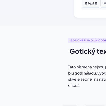
❂ text ❂
❄
♫ text ♫
⚘
GOTICKÉ PÍSMO UNICOD
Gotický tex
Tato písmena nejsou 
biu goth náladu, vyt
skvěle sedne i na návr
chceš.