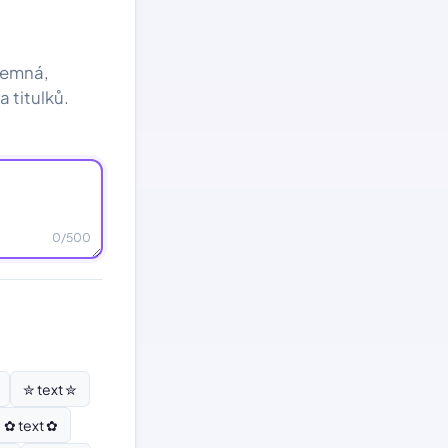
— temná,
 titulků.
0
/500
✮ text ✮
✿ text ✿