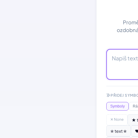
Proměň 
ozdobná 
PŘIDEJ SYMB
Symboly
Rá
✕ None
★ 
✯ text ✯
♥