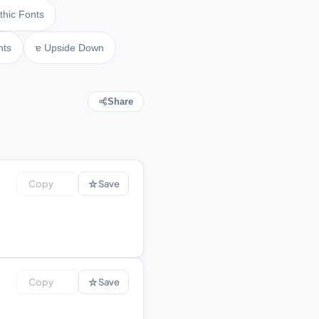
thic Fonts
nts
ɐ Upside Down
Share
☆
Copy
Save
☆
Copy
Save