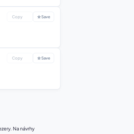
☆
Copy
Save
☆
Copy
Save
zery. Na návrhy