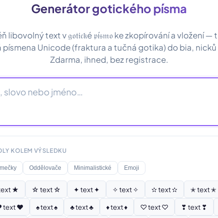
Generátor gotického písma
libovolný text v 𝔤𝔬𝔱𝔦𝔠𝔨é 𝔭í𝔰𝔪𝔬 ke zkopírování a vložení 
písmena Unicode (fraktura a tučná gotika) do bia, nicků a
Zdarma, ihned, bez registrace.
OLY KOLEM VÝSLEDKU
mečky
Oddělovače
Minimalistické
Emoji
text ★
☆ text ☆
✦ text ✦
✧ text ✧
✫ text ✫
✭ text ✭
 text ♥
♠ text ♠
♣ text ♣
♦ text ♦
♡ text ♡
❣ text ❣