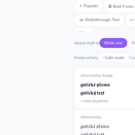
⭐ Popular
𝗕 Bold Fonts
✂️ Strikethrough Text
➖ 
More
Apply style to
Whole text
Fi
Paste safety
Safe mode
Fla
Ultra Gothic Script
𝖌𝖔𝖙𝖎𝖈𝖐𝖊́ 𝖕𝖎́𝖘𝖒𝖔

𝖌𝖔𝖙𝖎𝖈𝖐𝖞́ 𝖙𝖊𝖝𝖙
✓ Safe anywhere
Ultra Gothic
𝔤𝔬𝔱𝔦𝔠𝔨𝔢́ 𝔭𝔦́𝔰𝔪𝔬

𝔤𝔬𝔱𝔦𝔠𝔨𝔶́ 𝔱𝔢𝔵𝔱