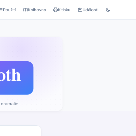
Použití
Knihovna
K tisku
Události