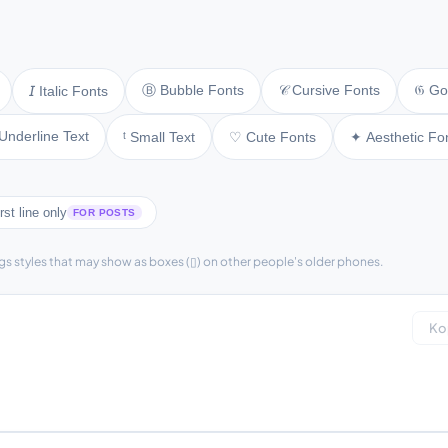
Ⓑ Bubble Fonts
𝒞 Cursive Fonts
𝔊 Go
𝘐 Italic Fonts
Underline Text
ᵗ Small Text
♡ Cute Fonts
✦ Aesthetic Fo
rst line only
FOR POSTS
gs styles that may show as boxes (▯) on other people's older phones.
Ko