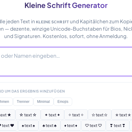
Kleine Schrift Generator
e jeden Text in ᴋʟᴇɪɴᴇ ѕᴄʜʀɪꜰᴛ und Kapitälchen zum Kop
en — dezente, winzige Unicode-Buchstaben für Bios, Ni
und Signaturen. Kostenlos, sofort, ohne Anmeldung.
D UM DAS ERGEBNIS HINZUFÜGEN
hmen
Trenner
Minimal
Emojis
text ★
☆ text ☆
✦ text ✦
✧ text ✧
✫ text ✫
✭ text ✭
 text ♥
♠ text ♠
♣ text ♣
♦ text ♦
♡ text ♡
❣ text ❣