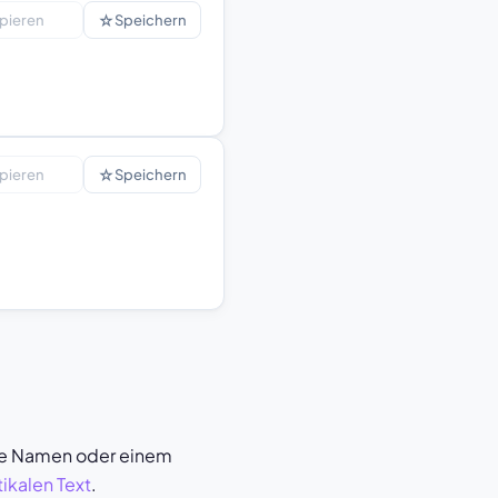
☆
pieren
Speichern
☆
pieren
Speichern
te Namen oder einem
tikalen Text
.