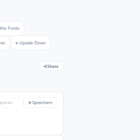
thic Fonts
nts
ɐ Upside Down
Share
☆
pieren
Speichern