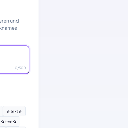
ieren und
cknames
0
/500
✮ text ✮
✿ text ✿