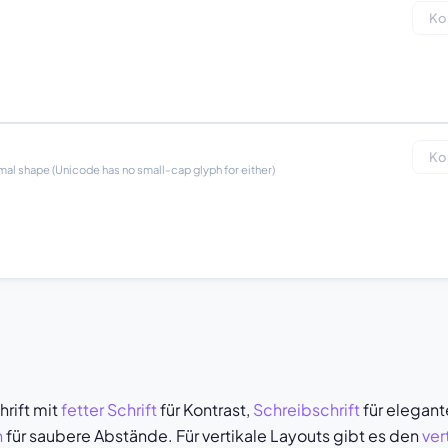
Ko
Ko
rmal shape (Unicode has no small-cap glyph for either)
hrift mit
fetter Schrift
für Kontrast,
Schreibschrift
für elegan
n
für saubere Abstände. Für vertikale Layouts gibt es den
ver