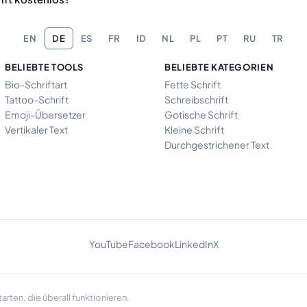
EN
DE
ES
FR
ID
NL
PL
PT
RU
TR
BELIEBTE TOOLS
BELIEBTE KATEGORIEN
Bio-Schriftart
Fette Schrift
Tattoo-Schrift
Schreibschrift
Emoji-Übersetzer
Gotische Schrift
Vertikaler Text
Kleine Schrift
Durchgestrichener Text
YouTube
Facebook
LinkedIn
X
rten, die überall funktionieren.