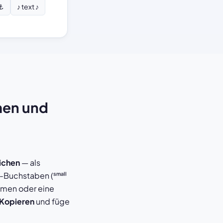
 ⚓
♪ text ♪
men und
ichen
— als
-Buchstaben (ˢᵐᵃˡˡ
namen oder eine
Kopieren
und füge