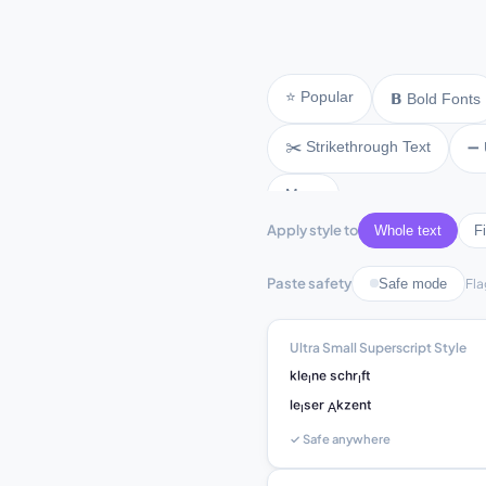
⭐ Popular
𝗕 Bold Fonts
✂️ Strikethrough Text
➖ 
More
Apply style to
Whole text
Fi
Paste safety
Safe mode
Fla
Ultra Small Superscript Style
ᵏˡᵉᶦⁿᵉ ˢᶜʰʳᶦᶠᵗ

ˡᵉᶦˢᵉʳ ᴬᵏᶻᵉⁿᵗ
✓ Safe anywhere