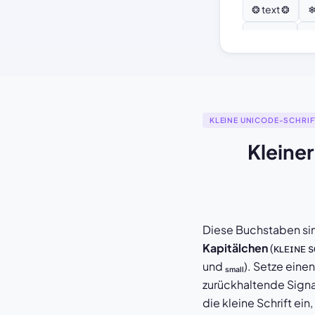
❂ text ❂
❄
♫ text ♫
⚘
KLEINE UNICODE-SCHRIF
Kleine
Diese Buchstaben sin
Kapitälchen
(ᴋʟᴇɪɴᴇ ѕ
und ₛₘₐₗₗ). Setze ein
zurückhaltende Signat
die kleine Schrift ein,