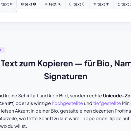
 text ❄
❆ text ❆
☀ text ☀
☾ text ☾
⚜ text ⚜
⚓ text
 text ⚘
T
r Text zum Kopieren — für Bio, Na
Signaturen
d keine Schriftart und kein Bild, sondern echte
Unicode-Ze
ᴄʜʀɪꜰᴛ) oder als winzige
hochgestellte
und
tiefgestellte
Mini
en leisen Akzent in deiner Bio, gestalte einen dezenten Profil
urzeile, wo fette Schrift zu laut wäre. Tippe oben, tippe auf
 wo du willst.