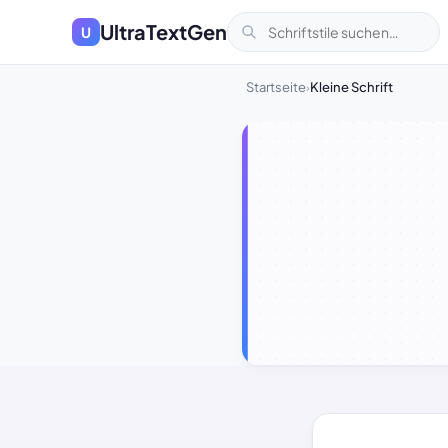
UltraTextGen
U
Startseite
Kleine Schrift
›