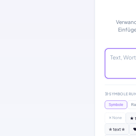
Verwandl
Einfüg
SYMBOLE RUN
Symbole
Ra
✕ None
★ 
✯ text ✯
♥