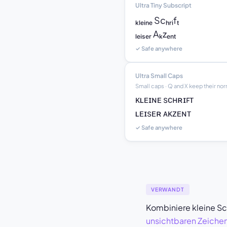
Ultra Tiny Subscript
ₖₗₑᵢₙₑ Scₕᵣᵢfₜ

ₗₑᵢₛₑᵣ Aₖzₑₙₜ
✓ Safe anywhere
Ultra Small Caps
Small caps · Q and X keep their no
ᴋʟᴇɪɴᴇ sᴄʜʀɪꜰᴛ

ʟᴇɪsᴇʀ ᴀᴋᴢᴇɴᴛ
✓ Safe anywhere
VERWANDT
Kombiniere kleine Sc
unsichtbaren Zeiche