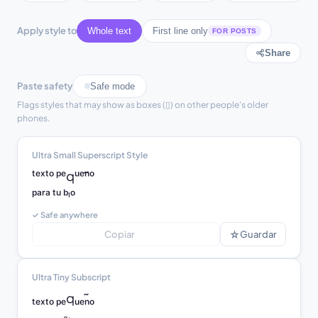
Apply style to
Whole text
First line only
FOR POSTS
Share
Paste safety
Safe mode
Flags styles that may show as boxes (▯) on other people's older
phones.
Ultra Small Superscript Style
ᵗᵉˣᵗᵒ ᵖᵉqᵘᵉⁿ̃ᵒ

ᵖᵃʳᵃ ᵗᵘ ᵇᶦᵒ
✓ Safe anywhere
☆
Copiar
Guardar
Ultra Tiny Subscript
ₜₑₓₜₒ ₚₑqᵤₑₙ̃ₒ

ₚₐᵣₐ ₜᵤ ᵦᵢₒ