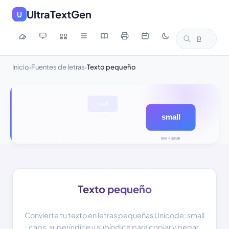
UltraTextGen
U
Inicio
Fuentes de letras
Texto pequeño
›
›
Texto pequeño
Convierte tu texto en letras pequeñas Unicode: small
caps, superíndice y subíndice para copiar y pegar.