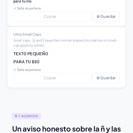
✓ Safe anywhere
☆
Copiar
Guardar
Ultra Small Caps
Small caps · Q and X keep their normal shape (Unicode has no small-
cap glyph for either)
ᴛᴇxᴛᴏ ᴘᴇqᴜᴇɴ̃ᴏ

ᴘᴀʀᴀ ᴛᴜ ʙɪᴏ
✓ Safe anywhere
☆
Copiar
Guardar
Ñ Y ACENTOS
Un aviso honesto sobre la ñ y las