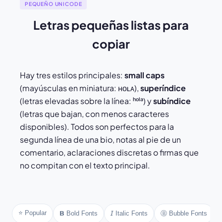
♫ text ♫
⚘ text ⚘
PEQUEÑO UNICODE
Letras pequeñas listas para
copiar
Hay tres estilos principales:
small caps
(mayúsculas en miniatura: ʜᴏʟᴀ),
superíndice
(letras elevadas sobre la línea: ʰᵒˡᵃ) y
subíndice
(letras que bajan, con menos caracteres
disponibles). Todos son perfectos para la
segunda línea de una bio, notas al pie de un
comentario, aclaraciones discretas o firmas que
no compitan con el texto principal.
⭐ Popular
Ⓑ Bubble Fonts
𝗕 Bold Fonts
𝘐 Italic Fonts