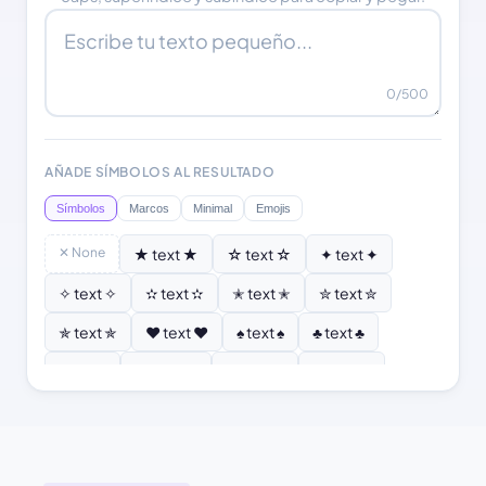
0
/500
AÑADE SÍMBOLOS AL RESULTADO
Símbolos
Marcos
Minimal
Emojis
✕ None
★ text ★
☆ text ☆
✦ text ✦
✧ text ✧
✫ text ✫
✭ text ✭
✮ text ✮
✯ text ✯
♥ text ♥
♠ text ♠
♣ text ♣
♦ text ♦
♡ text ♡
❣ text ❣
✿ text ✿
❂ text ❂
❄ text ❄
❆ text ❆
☀ text ☀
☾ text ☾
⚜ text ⚜
⚓ text ⚓
♪ text ♪