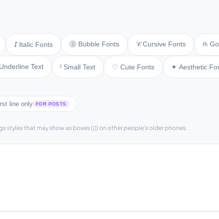
Ⓑ Bubble Fonts
𝒞 Cursive Fonts
𝔊 Go
𝘐 Italic Fonts
Underline Text
ᵗ Small Text
♡ Cute Fonts
✦ Aesthetic Fo
rst line only
FOR POSTS
gs styles that may show as boxes (▯) on other people's older phones.