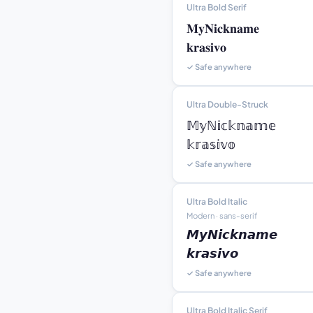
Ultra Bold Serif
𝐌𝐲𝐍𝐢𝐜𝐤𝐧𝐚𝐦𝐞

𝐤𝐫𝐚𝐬𝐢𝐯𝐨
✓ Safe anywhere
Ultra Double-Struck
𝕄𝕪ℕ𝕚𝕔𝕜𝕟𝕒𝕞𝕖

𝕜𝕣𝕒𝕤𝕚𝕧𝕠
✓ Safe anywhere
Ultra Bold Italic
Modern · sans-serif
𝙈𝙮𝙉𝙞𝙘𝙠𝙣𝙖𝙢𝙚

𝙠𝙧𝙖𝙨𝙞𝙫𝙤
✓ Safe anywhere
Ultra Bold Italic Serif