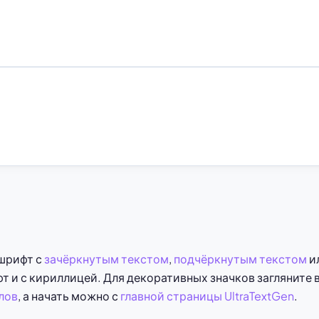
шрифт с
зачёркнутым текстом
,
подчёркнутым текстом
и
т и с кириллицей. Для декоративных значков загляните 
лов
, а начать можно с
главной страницы UltraTextGen
.