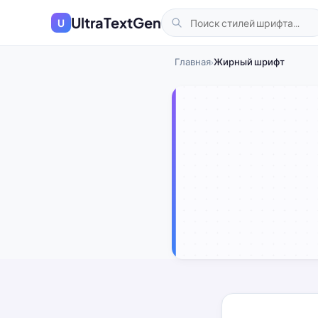
UltraTextGen
U
Главная
Жирный шрифт
›