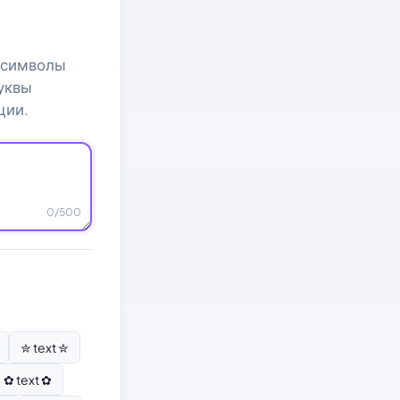
е символы
буквы
ции.
0
/500
✮ text ✮
✿ text ✿