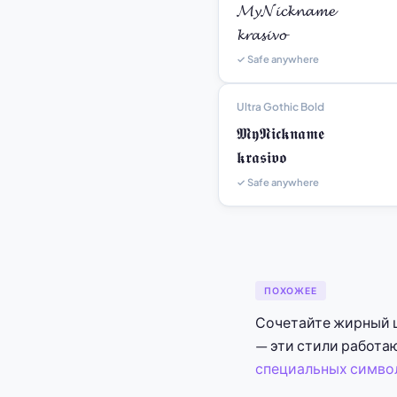
𝓜𝔂𝓝𝓲𝓬𝓴𝓷𝓪𝓶𝓮

𝓴𝓻𝓪𝓼𝓲𝓿𝓸
✓ Safe anywhere
Ultra Gothic Bold
𝕸𝖞𝕹𝖎𝖈𝖐𝖓𝖆𝖒𝖊

𝖐𝖗𝖆𝖘𝖎𝖛𝖔
✓ Safe anywhere
ПОХОЖЕЕ
Сочетайте жирный 
— эти стили работаю
специальных симво