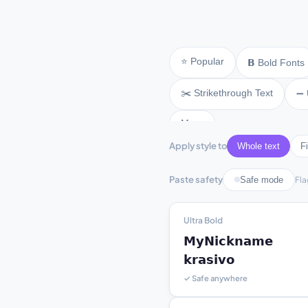
⭐ Popular
𝗕 Bold Fonts
✂️ Strikethrough Text
➖ 
More
Apply style to
Whole text
Fi
Paste safety
Safe mode
Fla
Ultra Bold
𝗠𝘆𝗡𝗶𝗰𝗸𝗻𝗮𝗺𝗲

𝗸𝗿𝗮𝘀𝗶𝘃𝗼
✓ Safe anywhere