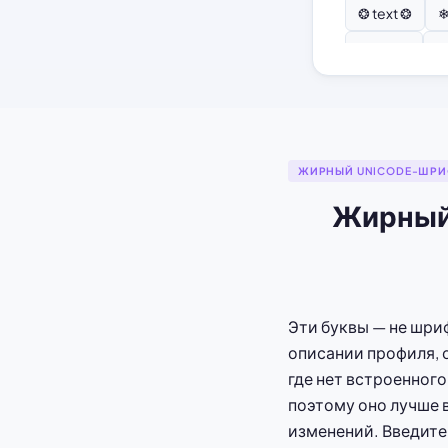
❂ text ❂
❄
♫ text ♫
⚘
ЖИРНЫЙ UNICODE-ШРИ
Жирный 
Эти буквы — не шриф
описании профиля, 
где нет встроенног
поэтому оно лучше 
изменений. Введите