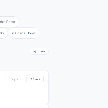
thic Fonts
nts
ɐ Upside Down
Share
☆
Copy
Save