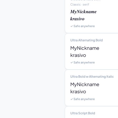
Classic · serif
𝑴𝒚𝑵𝒊𝒄𝒌𝒏𝒂𝒎𝒆

𝒌𝒓𝒂𝒔𝒊𝒗𝒐
✓ Safe anywhere
Ultra Alternating Bold
MyNickname

krasivo
✓ Safe anywhere
Ultra Bold w Alternating Italic
MyNickname

krasivo
✓ Safe anywhere
Ultra Script Bold