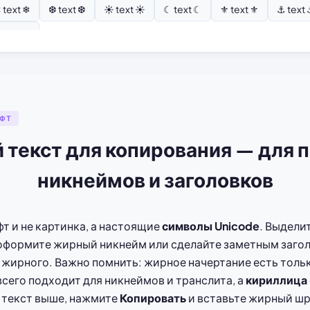
 text ❄
❆ text ❆
☀ text ☀
☾ text ☾
⚜ text ⚜
⚓ text
 text ⚘
ФТ
текст для копирования — для 
никнеймов и заголовков
т и не картинка, а настоящие
символы Unicode
. Выдели
оформите жирный никнейм или сделайте заметным заголов
о жирного. Важно помнить: жирное начертание есть толь
всего подходит для никнеймов и транслита, а
кириллица
 текст выше, нажмите
Копировать
и вставьте жирный шр