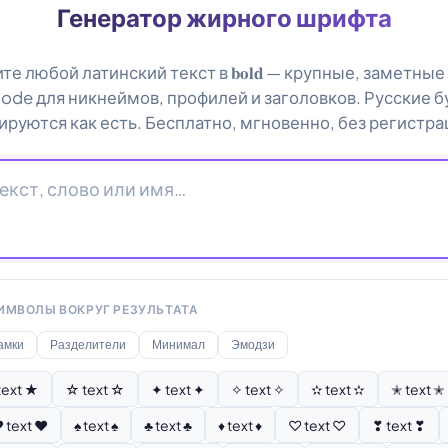
Генератор жирного шрифта
те любой латинский текст в 𝐛𝐨𝐥𝐝 — крупные, заметны
ode для никнеймов, профилей и заголовков. Русские 
ируются как есть. Бесплатно, мгновенно, без регистра
ИМВОЛЫ ВОКРУГ РЕЗУЛЬТАТА
амки
Разделители
Минимал
Эмодзи
text ★
☆ text ☆
✦ text ✦
✧ text ✧
✫ text ✫
✭ text ✭
 text ♥
♠ text ♠
♣ text ♣
♦ text ♦
♡ text ♡
❣ text ❣