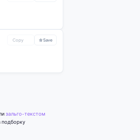
☆
Copy
Save
ли
зальго-текстом
в подборку