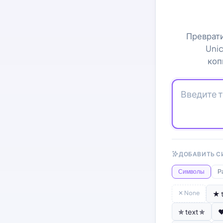
Преврати
Unic
коп
ДОБАВИТЬ С
Символы
Р
✕ None
★ 
✯ text ✯
♥