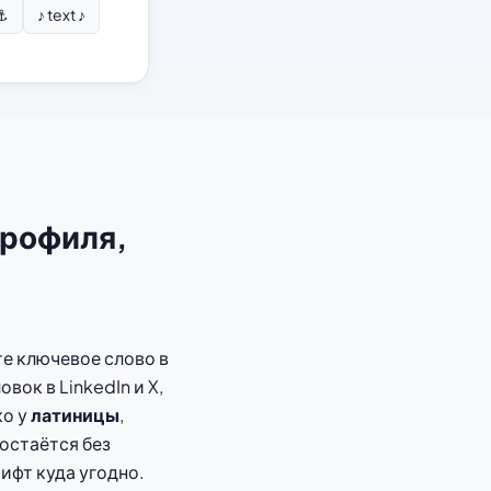
 ⚓
♪ text ♪
профиля,
те ключевое слово в
ок в LinkedIn и X,
ко у
латиницы
,
остаётся без
ифт куда угодно.