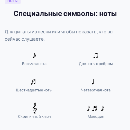
НОТЫ
Специальные символы: ноты
Для цитаты из песни или чтобы показать, что вы
сейчас слушаете.
♪
♫
Восьмая нота
Две ноты с ребром
♬
♩
Шестнадцатые ноты
Четвертная нота
𝄞
♪♬♪
Скрипичный ключ
Мелодия