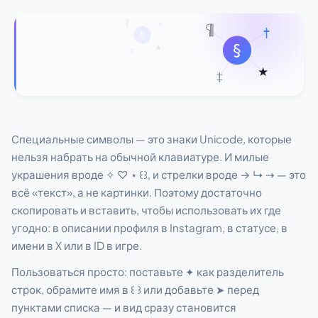
Специальные символы — это знаки Unicode, которые
нельзя набрать на обычной клавиатуре. И милые
украшения вроде ✧ ♡ ⋆ ꒰꒱, и стрелки вроде → ↳ ⇢ — это
всё «текст», а не картинки. Поэтому достаточно
скопировать и вставить, чтобы использовать их где
угодно: в описании профиля в Instagram, в статусе, в
имени в X или в ID в игре.
Пользоваться просто: поставьте ✦ как разделитель
строк, обрамите имя в ꒰ ꒱ или добавьте ➤ перед
пунктами списка — и вид сразу становится