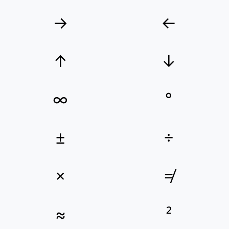
→
←
↑
↓
∞
°
±
÷
×
≠
≈
²