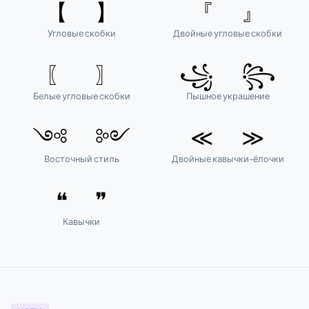
【 】
『 』
Угловые скобки
Двойные угловые скобки
〖 〗
꧁ ꧂
Белые угловые скобки
Пышное украшение
༺ ༻
≪ ≫
Восточный стиль
Двойные кавычки-ёлочки
❝ ❞
Кавычки