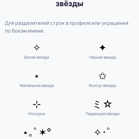
звёзды
Для разделителей строк в профиле или украшения
по бокам имени.
✧
✦
Белая звезда
Чёрная звезда
⋆
✩
Маленькая звезда
Контур звезды
⊹
ミ☆
Искорка
Падающая звезда
⋆｡ﾟ✶°
✧･ﾟ