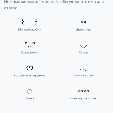
Нежные милые элементы, чтобы украсить имя или
статус.
꒰ ꒱
⑅
Мягкие скобки
Цветочек
ᐢ..ᐢ
⸜⸝
Ушки зайки
Ручки
ᰔ
𓂃
Крошечное сердечко
Линия кистью
𓐍
༝༚༝༚
Точка
Пунктир из точек