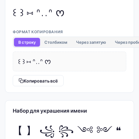
꒰ ꒱ ⑅ ᐢ..ᐢ ᰔ
ФОРМАТ КОПИРОВАНИЯ
В строку
Столбиком
Через запятую
Через проб
꒰ ꒱ ⑅ ᐢ..ᐢ ᰔ
Копировать всё
Набор для украшения имени
【 】 ꧁ ꧂ ༺ ༻ ❝