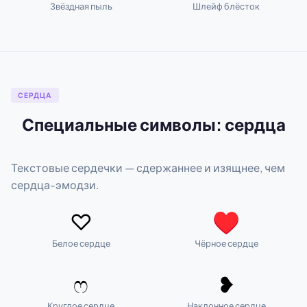
Звёздная пыль
Шлейф блёсток
СЕРДЦА
Специальные символы: сердца
Текстовые сердечки — сдержаннее и изящнее, чем
сердца-эмодзи.
♡
♥
Белое сердце
Чёрное сердце
ෆ
❥
Круглое сердце
Наклонное сердце