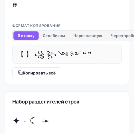
❞
ФОРМАТ КОПИРОВАНИЯ
В строку
Столбиком
Через запятую
Через проб
【 】 ꧁ ꧂ ༺ ༻ ❝ ❞
Копировать всё
Набор разделителей строк
✦ · ☾ ➛