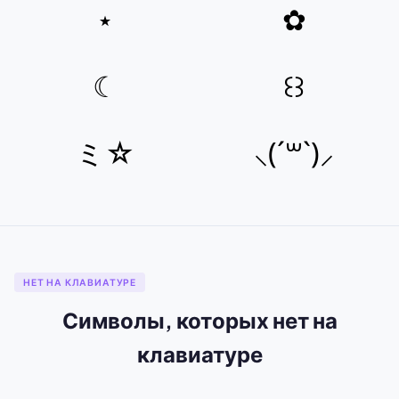
⋆
✿
☾
꒰꒱
ミ☆
⸜(´꒳`)⸝
НЕТ НА КЛАВИАТУРЕ
Символы, которых нет на
клавиатуре