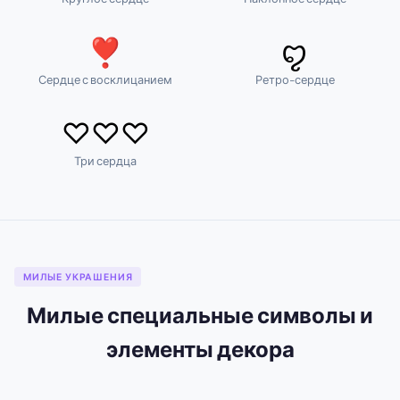
❣
ꨄ
Сердце с восклицанием
Ретро-сердце
♡︎♡︎♡︎
Три сердца
МИЛЫЕ УКРАШЕНИЯ
Милые специальные символы и
элементы декора