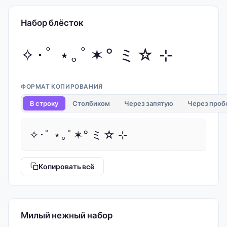
Набор блёсток
✧･ﾟ ⋆｡ﾟ✶° ミ☆ ⊹
ФОРМАТ КОПИРОВАНИЯ
В строку
Столбиком
Через запятую
Через проб
✧･ﾟ ⋆｡ﾟ✶° ミ☆ ⊹
Копировать всё
Милый нежный набор