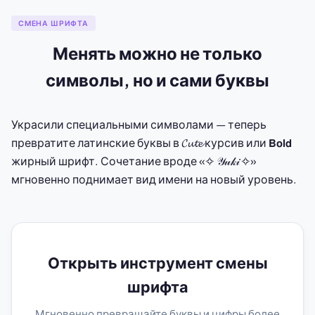
СМЕНА ШРИФТА
Менять можно не только
символы, но и сами буквы
Украсили специальными символами — теперь
превратите латинские буквы в 𝓒𝓾𝓽𝓮 курсив или 𝗕𝗼𝗹𝗱
жирный шрифт. Сочетание вроде «✧ 𝒴𝓊𝓀𝒾 ✧»
мгновенно поднимает вид имени на новый уровень.
Открыть инструмент смены
шрифта
Мгновенно превращайте буквы и цифры более