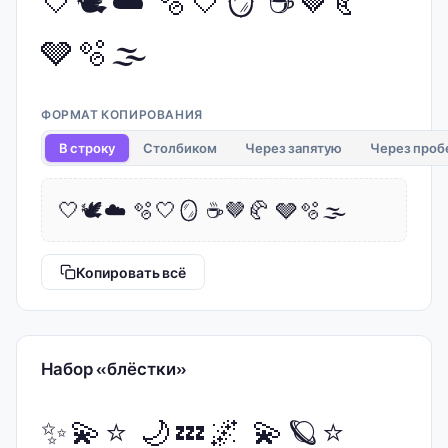
🩶🫧🌫️
ФОРМАТ КОПИРОВАНИЯ
В строку
Столбиком
Через запятую
Через проб
🤍🕊️☁️ 🫧🤍🪞 ☕🤎🥐 🩶🫧🌫️
Копировать всё
Набор «блёстки»
✨💫⭐ 🌙💤🌌 💫🪐⭐