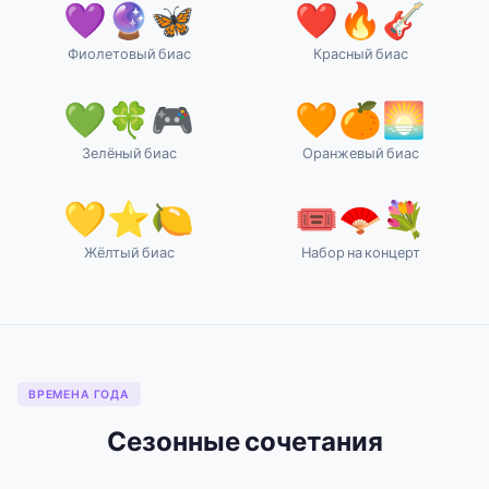
💜🔮🦋
❤️🔥🎸
Фиолетовый биас
Красный биас
💚🍀🎮
🧡🍊🌅
Зелёный биас
Оранжевый биас
💛⭐🍋
🎟️🪭💐
Жёлтый биас
Набор на концерт
ВРЕМЕНА ГОДА
Сезонные сочетания