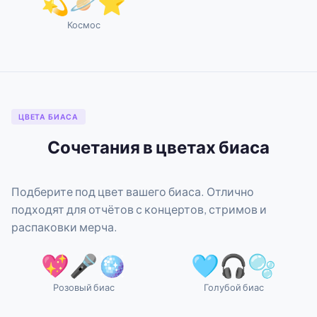
💫🪐⭐
Космос
ЦВЕТА БИАСА
Сочетания в цветах биаса
Подберите под цвет вашего биаса. Отлично
подходят для отчётов с концертов, стримов и
распаковки мерча.
💖🎤🪩
🩵🎧🫧
Розовый биас
Голубой биас