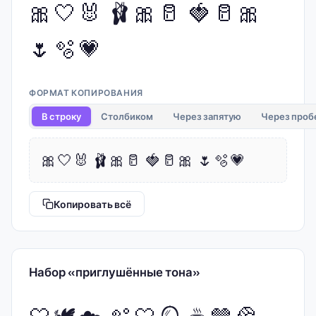
🎀🤍🐰 🩰🎀🥛 🍓🥛🎀
🌷🫧💗
ФОРМАТ КОПИРОВАНИЯ
В строку
Столбиком
Через запятую
Через проб
🎀🤍🐰 🩰🎀🥛 🍓🥛🎀 🌷🫧💗
Копировать всё
Набор «приглушённые тона»
🤍🕊️☁️ 🫧🤍🪞 ☕🤎🥐