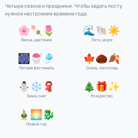
Четыре сезона и праздники. Чтобы задать посту
нужное настроение времени года.
🌸🍡🌷
🌊🐚☀️
Весна, цветение
Лето, море
🎆🍧🎐
🍁🌰🍂
Летний фестиваль
Осень, листопад
⛄❄️🧣
🎄🎁✨
Зима, снег
Рождество
🎍🌅🐉
Новый год