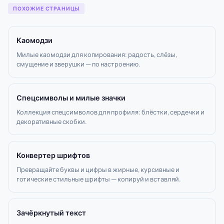
ПОХОЖИЕ СТРАНИЦЫ
Каомодзи
Милые каомодзи для копирования: радость, слёзы,
смущение и зверушки — по настроению.
Спецсимволы и милые значки
Коллекция спецсимволов для профиля: блёстки, сердечки и
декоративные скобки.
Конвертер шрифтов
Превращайте буквы и цифры в жирные, курсивные и
готические стильные шрифты — копируй и вставляй.
Зачёркнутый текст