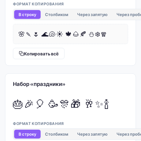
ФОРМАТ КОПИРОВАНИЯ
В строку
Столбиком
Через запятую
Через проб
🌸🍡🌷 🌊🐚☀️ 🍁🌰🍂 ⛄❄️🧣
Копировать всё
Набор «праздники»
🎂🎉🎈 🥳🎊🎁 🥂✨🍾
ФОРМАТ КОПИРОВАНИЯ
В строку
Столбиком
Через запятую
Через проб