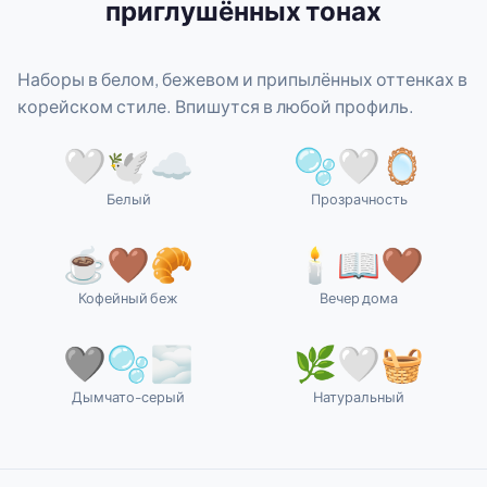
приглушённых тонах
Наборы в белом, бежевом и припылённых оттенках в
корейском стиле. Впишутся в любой профиль.
🤍🕊️☁️
🫧🤍🪞
Белый
Прозрачность
☕🤎🥐
🕯️📖🤎
Кофейный беж
Вечер дома
🩶🫧🌫️
🌿🤍🧺
Дымчато-серый
Натуральный