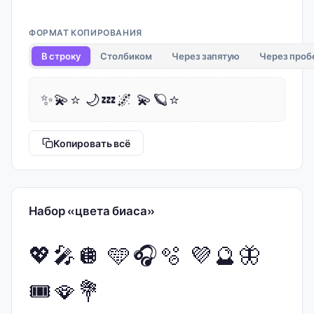
ФОРМАТ КОПИРОВАНИЯ
В строку
Столбиком
Через запятую
Через проб
✨💫⭐ 🌙💤🌌 💫🪐⭐
Копировать всё
Набор «цвета биаса»
💖🎤🪩 🩵🎧🫧 💜🔮🦋
🎟️🪭💐