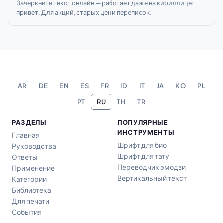
Зачеркните текст онлайн — работает даже на кириллице:
п̶р̶и̶в̶е̶т̶. Для акций, старых цен и переписок.
AR
DE
EN
ES
FR
ID
IT
JA
KO
PL
PT
RU
TH
TR
РАЗДЕЛЫ
ПОПУЛЯРНЫЕ
ИНСТРУМЕНТЫ
Главная
Шрифт для био
Руководства
Шрифт для тату
Ответы
Переводчик эмодзи
Применение
Вертикальный текст
Категории
Библиотека
Для печати
События