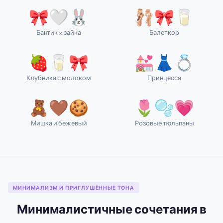
🎀🤍🐰
🩰🎀🥛
Бантик × зайка
Балеткор
🍓🥛🎀
💒👗💍
Клубника с молоком
Принцесса
🧸🤎🍪
🌷🫧💗
Мишка и бежевый
Розовые тюльпаны
МИНИМАЛИЗМ И ПРИГЛУШЁННЫЕ ТОНА
Минималистичные сочетания в