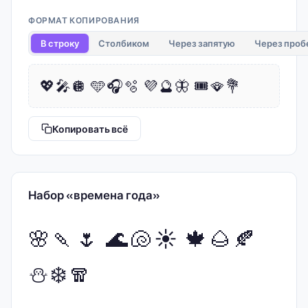
ФОРМАТ КОПИРОВАНИЯ
В строку
Столбиком
Через запятую
Через проб
💖🎤🪩 🩵🎧🫧 💜🔮🦋 🎟️🪭💐
Копировать всё
Набор «времена года»
🌸🍡🌷 🌊🐚☀️ 🍁🌰🍂
⛄❄️🧣