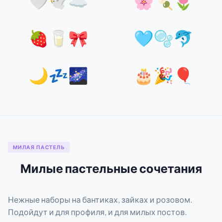
🤍🕊️☁️
🌸🍡🌷
🍓🥛🎀
🩵🫧🐬
🌙💤🌌
🎂🎉🎈
МИЛАЯ ПАСТЕЛЬ
Милые пастельные сочетания
Нежные наборы на бантиках, зайках и розовом.
Подойдут и для профиля, и для милых постов.