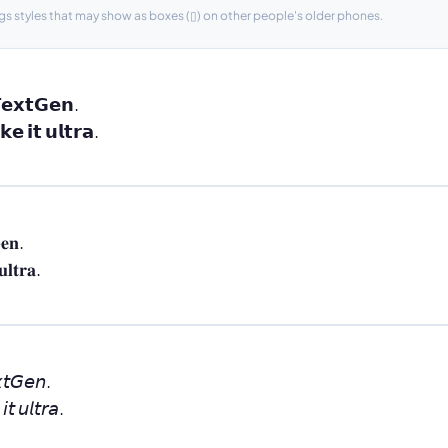
gs styles that may show as boxes (▯) on other people's older phones.
𝗲𝘅𝘁𝗚𝗲𝗻.

𝗲 𝗶𝘁 𝘂𝗹𝘁𝗿𝗮.
𝐞𝐧.

𝐥𝐭𝐫𝐚.
𝘵𝘎𝘦𝘯.

𝘵 𝘶𝘭𝘵𝘳𝘢.