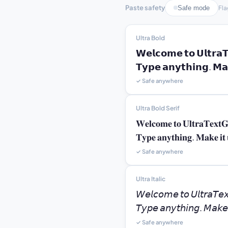
Paste safety
Safe mode
Fla
Ultra Bold
𝗪𝗲𝗹𝗰𝗼𝗺𝗲 𝘁𝗼 𝗨𝗹𝘁𝗿𝗮𝗧
𝗧𝘆𝗽𝗲 𝗮𝗻𝘆𝘁𝗵𝗶𝗻𝗴. 𝗠𝗮𝗸
✓ Safe anywhere
Ultra Bold Serif
𝐖𝐞𝐥𝐜𝐨𝐦𝐞 𝐭𝐨 𝐔𝐥𝐭𝐫𝐚𝐓𝐞𝐱𝐭𝐆
𝐓𝐲𝐩𝐞 𝐚𝐧𝐲𝐭𝐡𝐢𝐧𝐠. 𝐌𝐚𝐤𝐞 𝐢𝐭 
✓ Safe anywhere
Ultra Italic
𝘞𝘦𝘭𝘤𝘰𝘮𝘦 𝘵𝘰 𝘜𝘭𝘵𝘳𝘢𝘛𝘦
𝘛𝘺𝘱𝘦 𝘢𝘯𝘺𝘵𝘩𝘪𝘯𝘨. 𝘔𝘢𝘬𝘦 𝘪
✓ Safe anywhere