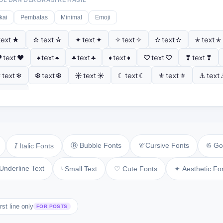
kai
Pembatas
Minimal
Emoji
text ★
☆ text ☆
✦ text ✦
✧ text ✧
✫ text ✫
✭ text ✭
 text ♥
♠ text ♠
♣ text ♣
♦ text ♦
♡ text ♡
❣ text ❣
 text ❄
❆ text ❆
☀ text ☀
☾ text ☾
⚜ text ⚜
⚓ text
 text ⚘
Ⓑ Bubble Fonts
𝒞 Cursive Fonts
𝔊 Go
𝘐 Italic Fonts
Underline Text
ᵗ Small Text
♡ Cute Fonts
✦ Aesthetic Fo
rst line only
FOR POSTS