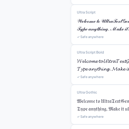
Ultra Script
𝒲ℯ𝓁𝒸ℴ𝓂ℯ 𝓉ℴ 𝒰𝓁𝓉𝓇𝒶𝒯ℯ𝓍𝓉𝒢ℯ
𝒯𝓎𝓅ℯ 𝒶𝓃𝓎𝓉𝒽𝒾𝓃ℊ. ℳ𝒶𝓀ℯ 𝒾𝓉 𝓊
✓ Safe anywhere
Ultra Script Bold
𝓦𝓮𝓵𝓬𝓸𝓶𝓮 𝓽𝓸 𝓤𝓵𝓽𝓻𝓪𝓣𝓮𝔁𝓽𝓖
𝓣𝔂𝓹𝓮 𝓪𝓷𝔂𝓽𝓱𝓲𝓷𝓰. 𝓜𝓪𝓴𝓮 𝓲𝓽
✓ Safe anywhere
Ultra Gothic
𝔚𝔢𝔩𝔠𝔬𝔪𝔢 𝔱𝔬 𝔘𝔩𝔱𝔯𝔞𝔗𝔢𝔵𝔱𝔊𝔢𝔫
𝔗𝔶𝔭𝔢 𝔞𝔫𝔶𝔱𝔥𝔦𝔫𝔤. 𝔐𝔞𝔨𝔢 𝔦𝔱 𝔲𝔩
✓ Safe anywhere