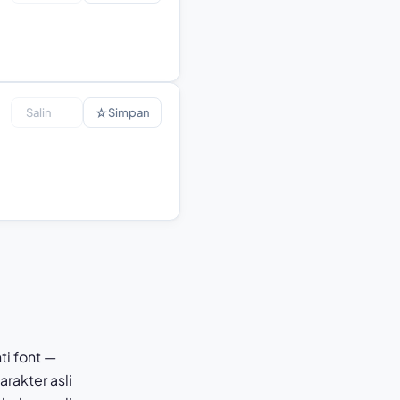
☆
Salin
Simpan
i font —
arakter asli