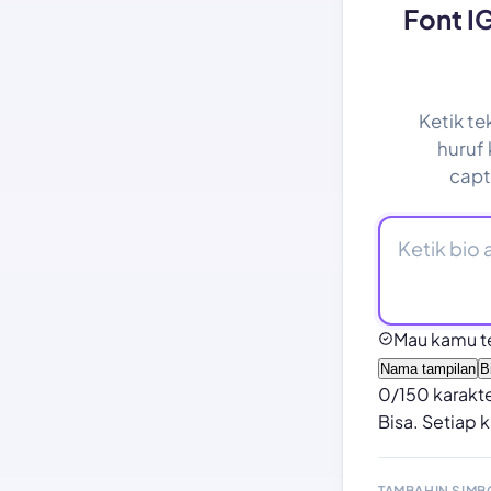
Font I
Ketik te
huruf 
capt
Mau kamu t
Nama tampilan
B
0
/
150
karakt
Bisa. Setiap k
TAMBAHIN SIMB