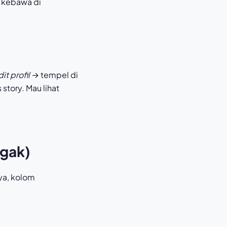
t kebawa di
it profil
→ tempel di
story. Mau lihat
 gak)
ya, kolom