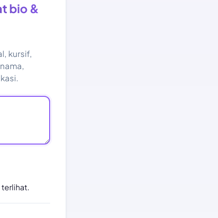
t bio &
, kursif,
, nama,
kasi.
terlihat.