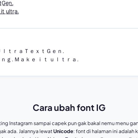
̲G̲e̲n̲.̲

t̲ ̲u̲l̲t̲r̲a̲.̲
ＵｌｔｒａＴｅｘｔＧｅｎ.

ｇ. Ｍａｋｅ ｉｔ ｕｌｔｒａ.
Cara ubah font IG
ting Instagram sampai capek pun gak bakal nemu menu gant
k ada. Jalannya lewat
Unicode
: font di halaman ini adalah k