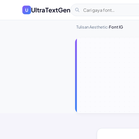
UltraTextGen
U
Tulisan Aesthetic
Font IG
›