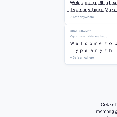
W̲e̲l̲c̲o̲m̲e̲ ̲t̲o̲ ̲U̲l̲t̲r̲a̲T̲e̲x̲t
̲T̲y̲p̲e̲ ̲a̲n̲y̲t̲h̲i̲n̲g̲.̲ ̲M̲a̲k̲e̲ ̲i̲
✓ Safe anywhere
Ultra Fullwidth
Vaporwave · wide aesthetic
Ｗｅｌｃｏｍｅ ｔｏ 
Ｔｙｐｅ ａｎｙｔｈｉｎ
✓ Safe anywhere
Cek set
memang ga