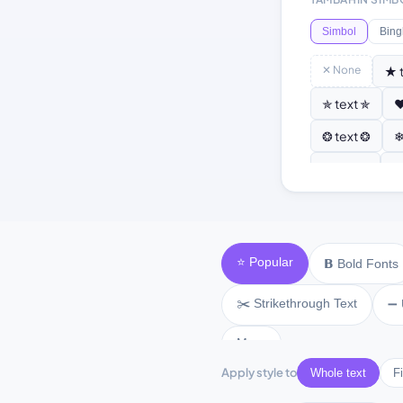
Simbol
Bing
✕ None
★ 
✯ text ✯
♥
❂ text ❂
❄
♫ text ♫
⚘
⭐ Popular
𝗕 Bold Fonts
✂️ Strikethrough Text
➖ 
More
Apply style to
Whole text
Fi