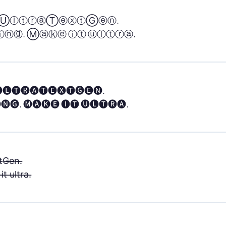
 ⓊⓛⓣⓡⓐⓉⓔⓧⓣⒼⓔⓝ.

ⓝⓖ. Ⓜⓐⓚⓔ ⓘⓣ ⓤⓛⓣⓡⓐ.
🅛🅣🅡🅐🅣🅔🅧🅣🅖🅔🅝.

🅝🅖. 🅜🅐🅚🅔 🅘🅣 🅤🅛🅣🅡🅐.
̶G̶e̶n̶.̶

t̶ ̶u̶l̶t̶r̶a̶.̶