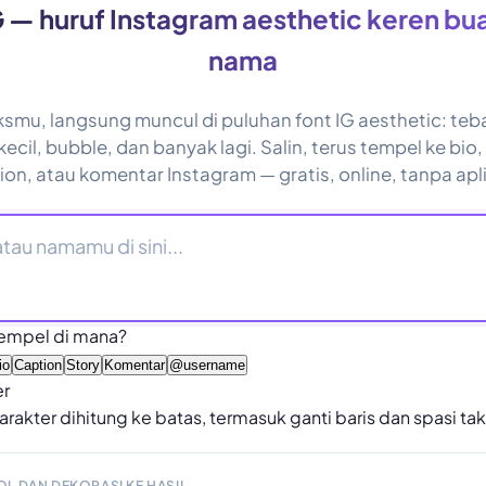
G — huruf Instagram aesthetic keren bua
nama
ksmu, langsung muncul di puluhan font IG aesthetic: tebal
kecil, bubble, dan banyak lagi. Salin, terus tempel ke bio
ion, atau komentar Instagram — gratis, online, tanpa apli
empel di mana?
io
Caption
Story
Komentar
@username
er
arakter dihitung ke batas, termasuk ganti baris dan spasi tak 
OL DAN DEKORASI KE HASIL