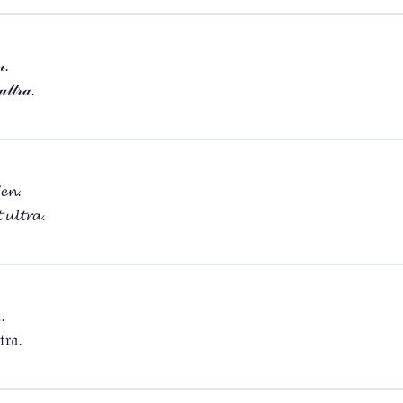
.

𝓁𝓉𝓇𝒶.
𝓮𝓷.

 𝓾𝓵𝓽𝓻𝓪.
.

𝔱𝔯𝔞.