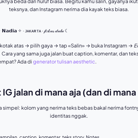
knya beda dari huruf biasa. Begitu kamu salin, gayanya iku
teksnya, dan Instagram nerima dia kayak teks biasa.
𝗡𝗮𝗱𝗶𝗮 ✧ · ᴊᴀᴋᴀʀᴛᴀ · 𝒻𝑜𝓀𝓊𝓈 𝒹𝓊𝓁𝓊 ☾
 kotak atas → pilih gaya → tap «Salin» → buka Instagram →
Ed
Cara yang sama juga jalan buat caption, komentar, dan teks 
tempat? Ada di
generator tulisan aesthetic
.
 IG jalan di mana aja (dan di mana
a simpel: kolom yang nerima teks bebas bakal nerima fontn
identitas nggak.
tampilan, caption, komentar, teks story, Notes