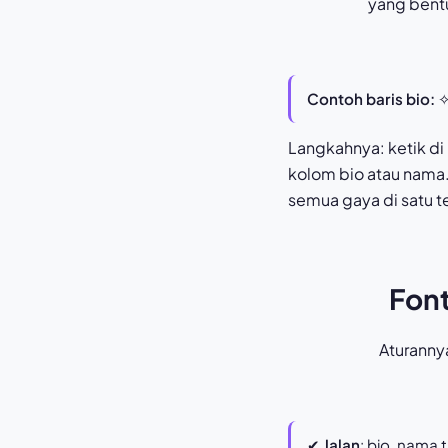
yang bentu
Contoh baris bio:
✧ 
Langkahnya: ketik di
kolom bio atau nama. 
semua gaya di satu 
Font
Aturanny
✔
Jalan
: bio, nama 