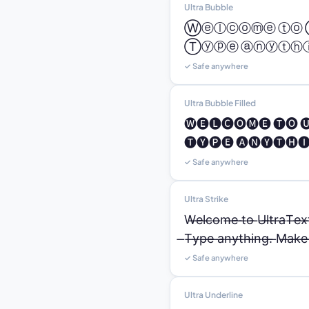
Ultra Bubble
Ⓦⓔⓛⓒⓞⓜⓔ ⓣⓞ
Ⓣⓨⓟⓔ ⓐⓝⓨⓣⓗⓘ
✓ Safe anywhere
Ultra Bubble Filled
🅦🅔🅛🅒🅞🅜🅔 🅣🅞 
🅣🅨🅟🅔 🅐🅝🅨🅣🅗🅘
✓ Safe anywhere
Ultra Strike
W̶e̶l̶c̶o̶m̶e̶ ̶t̶o̶ ̶U̶l̶t̶r̶a̶T̶e̶x̶t
̶T̶y̶p̶e̶ ̶a̶n̶y̶t̶h̶i̶n̶g̶.̶ ̶M̶a̶k̶e̶ ̶i̶
✓ Safe anywhere
Ultra Underline