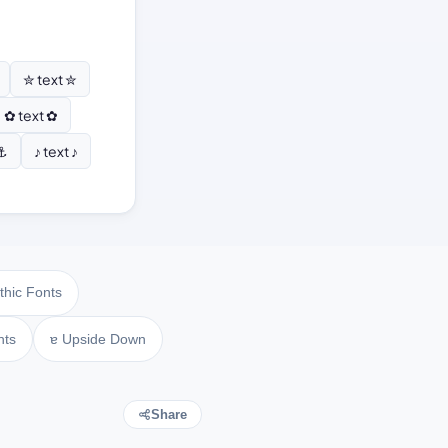
✮ text ✮
✿ text ✿
 ⚓
♪ text ♪
thic Fonts
nts
ɐ Upside Down
Share