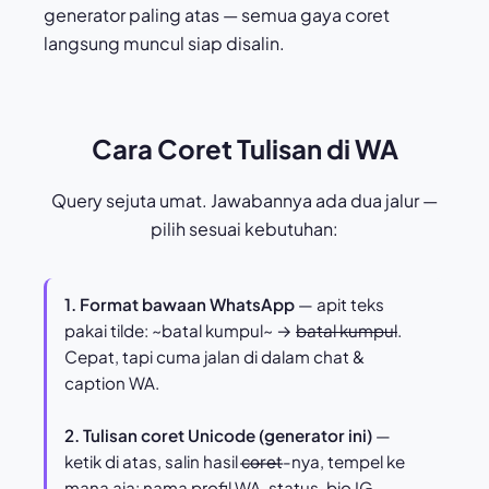
generator paling atas — semua gaya coret
langsung muncul siap disalin.
Cara Coret Tulisan di WA
Query sejuta umat. Jawabannya ada dua jalur —
pilih sesuai kebutuhan:
1. Format bawaan WhatsApp
— apit teks
pakai tilde: ~batal kumpul~ →
batal kumpul
.
Cepat, tapi cuma jalan di dalam chat &
caption WA.
2. Tulisan coret Unicode (generator ini)
—
ketik di atas, salin hasil c̶o̶r̶e̶t̶-nya, tempel ke
mana aja: nama profil WA, status, bio IG,