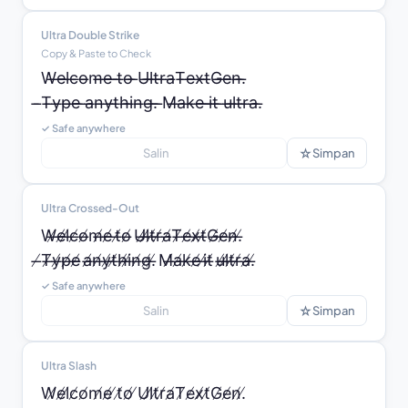
Ultra Double Strike
Copy & Paste to Check
W̶̵e̶̵l̶̵c̶̵o̶̵m̶̵e̶̵ ̶̵t̶̵o̶̵ ̶̵U̶̵l̶̵t̶̵r̶̵a̶̵T̶̵e̶̵x̶̵t̶̵G̶̵e̶̵n̶̵.̶̵

̶̵T̶̵y̶̵p̶̵e̶̵ ̶̵a̶̵n̶̵y̶̵t̶̵h̶̵i̶̵n̶̵g̶̵.̶̵ ̶̵M̶̵a̶̵k̶̵e̶̵ ̶̵i̶̵t̶̵ ̶̵u̶̵l̶̵t̶̵r̶̵a̶̵.̶̵
✓ Safe anywhere
☆
Salin
Simpan
Ultra Crossed-Out
W̶̸e̶̸l̶̸c̶̸o̶̸m̶̸e̶̸ t̶̸o̶̸ U̶̸l̶̸t̶̸r̶̸a̶̸T̶̸e̶̸x̶̸t̶̸G̶̸e̶̸n̶̸.̶̸

̶̸T̶̸y̶̸p̶̸e̶̸ a̶̸n̶̸y̶̸t̶̸h̶̸i̶̸n̶̸g̶̸.̶̸ M̶̸a̶̸k̶̸e̶̸ i̶̸t̶̸ u̶̸l̶̸t̶̸r̶̸a̶̸.̶̸
✓ Safe anywhere
☆
Salin
Simpan
Ultra Slash
W̸e̸l̸c̸o̸m̸e̸ ̸t̸o̸ ̸U̸l̸t̸r̸a̸T̸e̸x̸t̸G̸e̸n̸.̸
