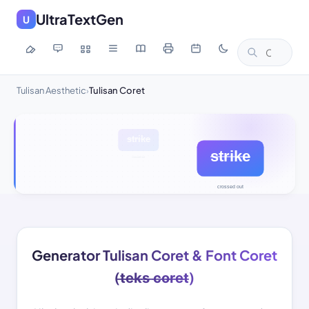
UltraTextGen
U
Tulisan Aesthetic
Tulisan Coret
›
Generator Tulisan Coret & Font Coret
(t̶e̶k̶s̶ ̶c̶o̶r̶e̶t̶)