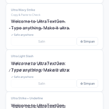
Ultra Wavy Strike
Copy & Paste to Check
W̴e̴l̴c̴o̴m̴e̴ ̴t̴o̴ ̴U̴l̴t̴r̴a̴T̴e̴x̴t̴G̴e̴n̴.̴

̴T̴y̴p̴e̴ ̴a̴n̴y̴t̴h̴i̴n̴g̴.̴ ̴M̴a̴k̴e̴ ̴i̴t̴ ̴u̴l̴t̴r̴a̴.̴
✓ Safe anywhere
☆
Salin
Simpan
Ultra Light Slash
W̷e̷l̷c̷o̷m̷e̷ ̷t̷o̷ ̷U̷l̷t̷r̷a̷T̷e̷x̷t̷G̷e̷n̷.̷

̷T̷y̷p̷e̷ ̷a̷n̷y̷t̷h̷i̷n̷g̷.̷ ̷M̷a̷k̷e̷ ̷i̷t̷ ̷u̷l̷t̷r̷a̷.̷
✓ Safe anywhere
☆
Salin
Simpan
Ultra Strike + Underline
W̶̲e̶̲l̶̲c̶̲o̶̲m̶̲e̶̲ ̶̲t̶̲o̶̲ ̶̲U̶̲l̶̲t̶̲r̶̲a̶̲T̶̲e̶̲x̶̲t̶̲G̶̲e̶̲n̶̲.̶̲
