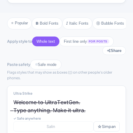
❂ text ❂
❄ text ❄
❆ text ❆
☀ text ☀
☾ text ☾
⚜ text ⚜
⚓ text ⚓
♪ text ♪
⭐ Popular
Ⓑ Bubble Fonts
𝗕 Bold Fonts
𝘐 Italic Fonts
♫ text ♫
⚘ text ⚘
Apply style to
Whole text
First line only
FOR POSTS
Share
Paste safety
Safe mode
Flags styles that may show as boxes (▯) on other people's older
phones.
Ultra Strike
W̶e̶l̶c̶o̶m̶e̶ ̶t̶o̶ ̶U̶l̶t̶r̶a̶T̶e̶x̶t̶G̶e̶n̶.̶

̶T̶y̶p̶e̶ ̶a̶n̶y̶t̶h̶i̶n̶g̶.̶ ̶M̶a̶k̶e̶ ̶i̶t̶ ̶u̶l̶t̶r̶a̶.̶
✓ Safe anywhere
☆
Salin
Simpan