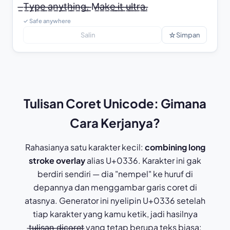
̶̲T̶̲y̶̲p̶̲e̶̲ ̶̲a̶̲n̶̲y̶̲t̶̲h̶̲i̶̲n̶̲g̶̲.̶̲ ̶̲M̶̲a̶̲k̶̲e̶̲ ̶̲i̶̲t̶̲ ̶̲u̶̲l̶̲t̶̲r̶̲a̶̲.̶̲
✓ Safe anywhere
☆
Salin
Simpan
Tulisan Coret Unicode: Gimana
Cara Kerjanya?
Rahasianya satu karakter kecil:
combining long
stroke overlay
alias U+0336. Karakter ini gak
berdiri sendiri — dia "nempel" ke huruf di
depannya dan menggambar garis coret di
atasnya. Generator ini nyelipin U+0336 setelah
tiap karakter yang kamu ketik, jadi hasilnya
t̶u̶l̶i̶s̶a̶n̶ ̶d̶i̶c̶o̶r̶e̶t̶ yang tetap berupa teks biasa: