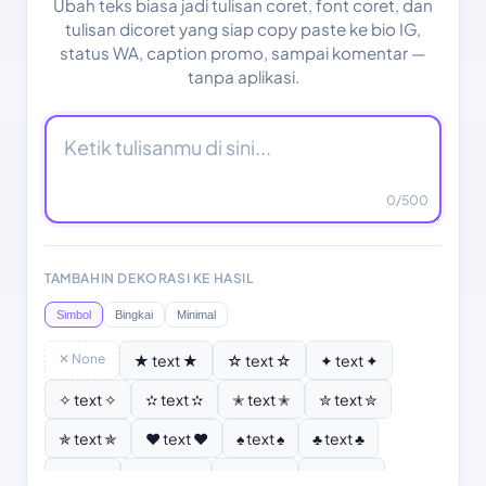
Ubah teks biasa jadi tulisan coret, font coret, dan
tulisan dicoret yang siap copy paste ke bio IG,
status WA, caption promo, sampai komentar —
tanpa aplikasi.
0
/500
TAMBAHIN DEKORASI KE HASIL
Simbol
Bingkai
Minimal
✕ None
★ text ★
☆ text ☆
✦ text ✦
✧ text ✧
✫ text ✫
✭ text ✭
✮ text ✮
✯ text ✯
♥ text ♥
♠ text ♠
♣ text ♣
♦ text ♦
♡ text ♡
❣ text ❣
✿ text ✿