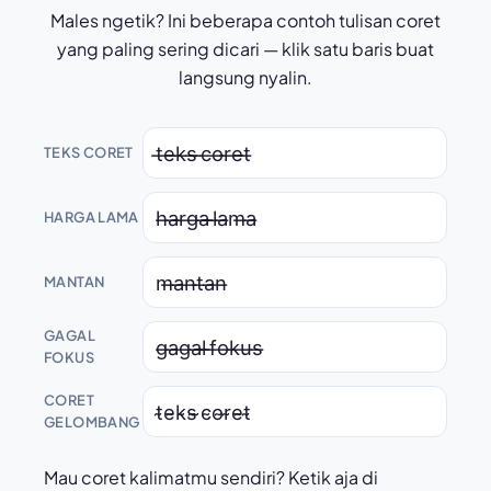
Males ngetik? Ini beberapa contoh tulisan coret
yang paling sering dicari — klik satu baris buat
langsung nyalin.
t̶e̶k̶s̶ ̶c̶o̶r̶e̶t̶
TEKS CORET
h̶a̶r̶g̶a̶ ̶l̶a̶m̶a̶
HARGA LAMA
m̶a̶n̶t̶a̶n̶
MANTAN
GAGAL
g̶a̶g̶a̶l̶ ̶f̶o̶k̶u̶s̶
FOKUS
CORET
t̴e̴k̴s̴ ̴c̴o̴r̴e̴t̴
GELOMBANG
Mau coret kalimatmu sendiri? Ketik aja di