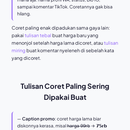
sampai komentar TikTok. Coretannya gak bisa
hilang.
Coret paling enak dipadukan sama gaya lain:
pakai
tulisan tebal
buat harga baru yang
menonjol setelah harga lama dicoret, atau
tulisan
miring
buat komentar nyeleneh di sebelah kata
yang dicoret.
Tulisan Coret Paling Sering
Dipakai Buat
—
Caption promo
: coret harga lama biar
diskonnya kerasa, misal h̶a̶r̶g̶a̶ ̶9̶9̶r̶b̶ → 𝟳𝟱𝗿𝗯