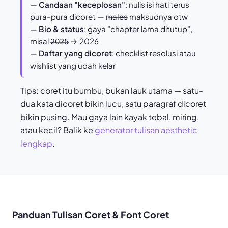
—
Candaan "keceplosan"
: nulis isi hati terus
pura-pura dicoret — m̶a̶l̶e̶s̶ maksudnya otw
—
Bio & status
: gaya "chapter lama ditutup",
misal 2̶0̶2̶5̶ → 2026
—
Daftar yang dicoret
: checklist resolusi atau
wishlist yang udah kelar
Tips: coret itu bumbu, bukan lauk utama — satu-
dua kata dicoret bikin lucu, satu paragraf dicoret
bikin pusing. Mau gaya lain kayak tebal, miring,
atau kecil? Balik ke
generator tulisan aesthetic
lengkap
.
Panduan Tulisan Coret & Font Coret