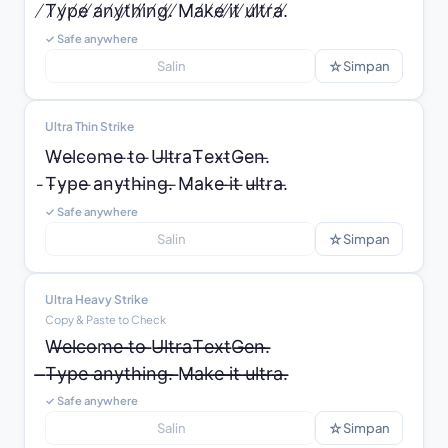
̸T̸y̸p̸e̸ ̸a̸n̸y̸t̸h̸i̸n̸g̸.̸ ̸M̸a̸k̸e̸ ̸i̸t̸ ̸u̸l̸t̸r̸a̸.̸
✓ Safe anywhere
☆
Salin
Simpan
Ultra Thin Strike
W̵e̵l̵c̵o̵m̵e̵ ̵t̵o̵ ̵U̵l̵t̵r̵a̵T̵e̵x̵t̵G̵e̵n̵.̵

̵T̵y̵p̵e̵ ̵a̵n̵y̵t̵h̵i̵n̵g̵.̵ ̵M̵a̵k̵e̵ ̵i̵t̵ ̵u̵l̵t̵r̵a̵.̵
✓ Safe anywhere
☆
Salin
Simpan
Ultra Heavy Strike
Copy & Paste to Check
W̶̶e̶̶l̶̶c̶̶o̶̶m̶̶e̶̶ ̶̶t̶̶o̶̶ ̶̶U̶̶l̶̶t̶̶r̶̶a̶̶T̶̶e̶̶x̶̶t̶̶G̶̶e̶̶n̶̶.̶̶

̶̶T̶̶y̶̶p̶̶e̶̶ ̶̶a̶̶n̶̶y̶̶t̶̶h̶̶i̶̶n̶̶g̶̶.̶̶ ̶̶M̶̶a̶̶k̶̶e̶̶ ̶̶i̶̶t̶̶ ̶̶u̶̶l̶̶t̶̶r̶̶a̶̶.̶̶
✓ Safe anywhere
☆
Salin
Simpan