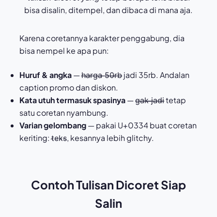
bisa disalin, ditempel, dan dibaca di mana aja.
Karena coretannya karakter penggabung, dia
bisa nempel ke apa pun:
Huruf & angka
— h̶a̶r̶g̶a̶ ̶5̶0̶r̶b̶ jadi 35rb. Andalan
caption promo dan diskon.
Kata utuh termasuk spasinya
— g̶a̶k̶ ̶j̶a̶d̶i̶ tetap
satu coretan nyambung.
Varian gelombang
— pakai U+0334 buat coretan
keriting: t̴e̴k̴s̴, kesannya lebih glitchy.
Contoh Tulisan Dicoret Siap
Salin