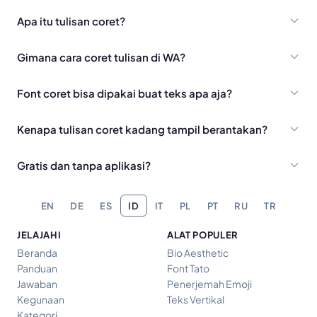
Apa itu tulisan coret?
Gimana cara coret tulisan di WA?
Font coret bisa dipakai buat teks apa aja?
Kenapa tulisan coret kadang tampil berantakan?
Gratis dan tanpa aplikasi?
EN
DE
ES
ID
IT
PL
PT
RU
TR
JELAJAHI
ALAT POPULER
Beranda
Bio Aesthetic
Panduan
Font Tato
Jawaban
Penerjemah Emoji
Kegunaan
Teks Vertikal
Kategori