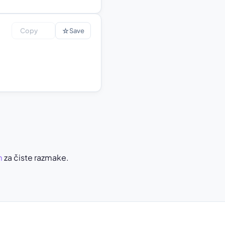
☆
Copy
Save
m
za čiste razmake.