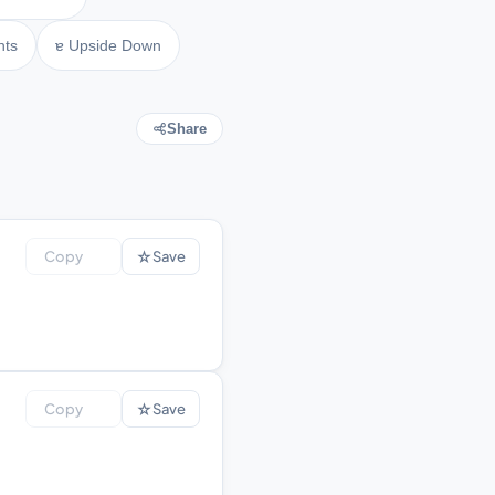
nts
ɐ Upside Down
Share
☆
Copy
Save
☆
Copy
Save