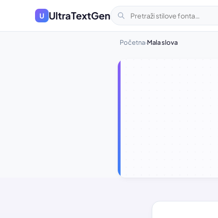
UltraTextGen
U
Početna
Mala slova
›