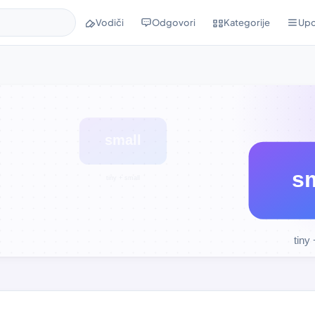
Vodiči
Odgovori
Kategorije
Upo