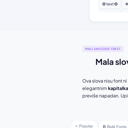
❂ text ❂
❄
♫ text ♫
⚘
MALI UNICODE TEKST
Mala slo
Ova slova nisu font ni
elegantnim
kapitalk
previše napadan. Upiš
⭐ Popular
𝗕 Bold Fonts