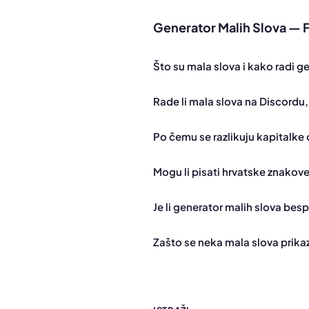
Generator Malih Slova —
Što su mala slova i kako radi g
Rade li mala slova na Discordu,
Po čemu se razlikuju kapitalke
Mogu li pisati hrvatske znakove 
Je li generator malih slova bes
Zašto se neka mala slova prikazu