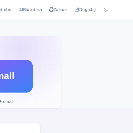
trebe
Biblioteka
Za ispis
Događaji