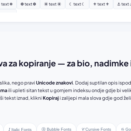
 text ❄
❆ text ❆
☀ text ☀
☾ text ☾
⚜ text ⚜
⚓ text
 text ⚘
va za kopiranje — za bio, nadimke 
 slika, nego pravi
Unicode znakovi
. Dodaj suptilan opis ispo
ama
ili upleti sitan tekst u gornjem indeksu ondje gdje bi vel
i tekst iznad, klikni
Kopiraj
i zalijepi mala slova gdje god želi
Ⓑ Bubble Fonts
𝒞 Cursive Fonts
𝔊 Go
𝘐 Italic Fonts