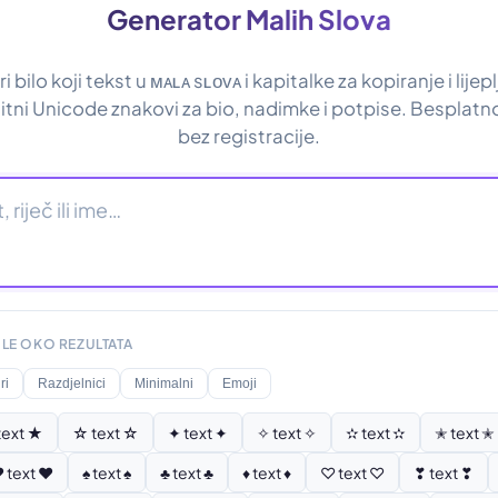
Generator Malih Slova
i bilo koji tekst u ᴍᴀʟᴀ sʟᴏᴠᴀ i kapitalke za kopiranje i lijep
 sitni Unicode znakovi za bio, nadimke i potpise. Besplat
bez registracije.
LE OKO REZULTATA
ri
Razdjelnici
Minimalni
Emoji
text ★
☆ text ☆
✦ text ✦
✧ text ✧
✫ text ✫
✭ text ✭
 text ♥
♠ text ♠
♣ text ♣
♦ text ♦
♡ text ♡
❣ text ❣