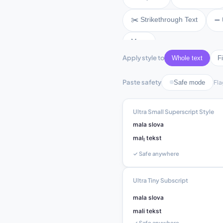
✂️ Strikethrough Text
➖ 
More
Apply style to
Whole text
Fi
Paste safety
Safe mode
Fla
Ultra Small Superscript Style
ᵐᵃˡᵃ ˢˡᵒᵛᵃ

ᵐᵃˡᶦ ᵗᵉᵏˢᵗ
✓ Safe anywhere
Ultra Tiny Subscript
ₘₐₗₐ ₛₗₒᵥₐ

ₘₐₗᵢ ₜₑₖₛₜ
✓ Safe anywhere