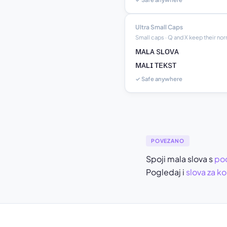
Ultra Small Caps
Small caps · Q and X keep their no
ᴍᴀʟᴀ sʟᴏᴠᴀ

ᴍᴀʟɪ ᴛᴇᴋsᴛ
✓ Safe anywhere
POVEZANO
Spoji mala slova s
po
Pogledaj i
slova za ko