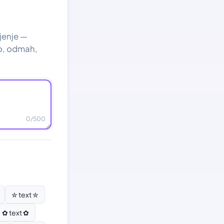
ljenje —
no, odmah,
0
/500
✮ text ✮
✿ text ✿