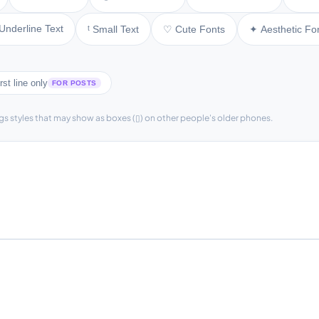
Underline Text
ᵗ Small Text
♡ Cute Fonts
✦ Aesthetic Fo
rst line only
FOR POSTS
gs styles that may show as boxes (▯) on other people's older phones.