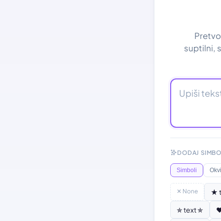
Pretvor
suptilni,
DODAJ SIMBO
Simboli
Okvi
✕ None
★ 
✯ text ✯
♥