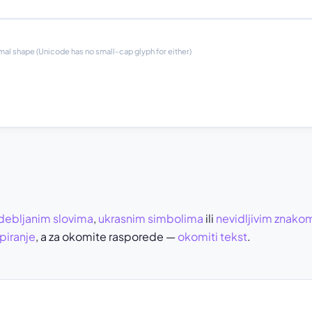
rmal shape (Unicode has no small-cap glyph for either)
debljanim slovima
,
ukrasnim simbolima
ili
nevidljivim znako
piranje
, a za okomite rasporede —
okomiti tekst
.