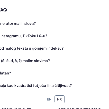
 FAQ
enerator malih slova?
 Instagramu, TikToku i X-u?
 od malog teksta u gornjem indeksu?
(č, ć, đ, š, ž) malim slovima?
platan?
ju kao kvadratići i utječu li na čitljivost?
EN
HR