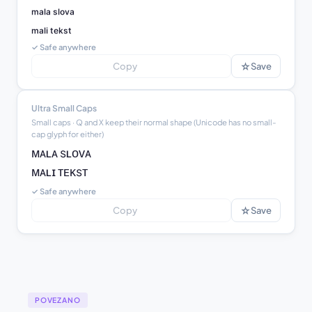
ₘₐₗₐ ₛₗₒᵥₐ

ₘₐₗᵢ ₜₑₖₛₜ
✓ Safe anywhere
☆
Copy
Save
Ultra Small Caps
Small caps · Q and X keep their normal shape (Unicode has no small-
cap glyph for either)
ᴍᴀʟᴀ sʟᴏᴠᴀ

ᴍᴀʟɪ ᴛᴇᴋsᴛ
✓ Safe anywhere
☆
Copy
Save
POVEZANO