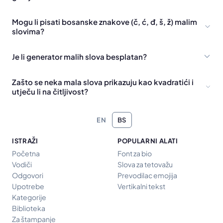
Mogu li pisati bosanske znakove (č, ć, đ, š, ž) malim
slovima?
Je li generator malih slova besplatan?
Zašto se neka mala slova prikazuju kao kvadratići i
utječu li na čitljivost?
EN
BS
ISTRAŽI
POPULARNI ALATI
Početna
Font za bio
Vodiči
Slova za tetovažu
Odgovori
Prevodilac emojija
Upotrebe
Vertikalni tekst
Kategorije
Biblioteka
Za štampanje