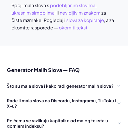
Spoji mala slova s
podebljanim slovima
,
ukrasnim simbolima
ili
nevidljivim znakom
za
čiste razmake. Pogledaj i
slova za kopiranje
, a za
okomite rasporede —
okomiti tekst
.
Generator Malih Slova — FAQ
Što su mala slova i kako radi generator malih slova?
Rade li mala slova na Discordu, Instagramu, TikToku i
X-u?
Po čemu se razlikuju kapitalke od malog teksta u
gornjem indeksu?