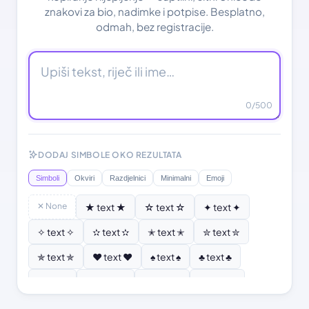
znakovi za bio, nadimke i potpise. Besplatno,
odmah, bez registracije.
0
/500
DODAJ SIMBOLE OKO REZULTATA
Simboli
Okviri
Razdjelnici
Minimalni
Emoji
✕ None
★ text ★
☆ text ☆
✦ text ✦
✧ text ✧
✫ text ✫
✭ text ✭
✮ text ✮
✯ text ✯
♥ text ♥
♠ text ♠
♣ text ♣
♦ text ♦
♡ text ♡
❣ text ❣
✿ text ✿
❂ text ❂
❄ text ❄
❆ text ❆
☀ text ☀