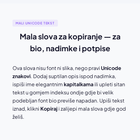
☾ text ☾
⚜ text ⚜
⚓ text ⚓
♪ text ♪
♫ text ♫
⚘ text ⚘
MALI UNICODE TEKST
Mala slova za kopiranje — za
bio, nadimke i potpise
Ova slova nisu font ni slika, nego pravi
Unicode
znakovi
. Dodaj suptilan opis ispod nadimka,
ispiši ime elegantnim
kapitalkama
ili upleti sitan
tekst u gornjem indeksu ondje gdje bi velik
podebljan font bio previše napadan. Upiši tekst
iznad, klikni
Kopiraj
i zalijepi mala slova gdje god
želiš.