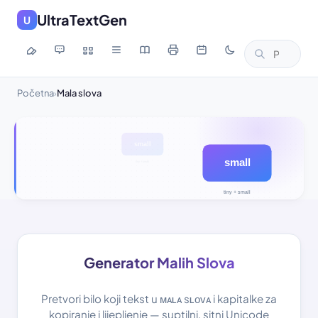
UltraTextGen
U
Početna
Mala slova
›
Generator Malih Slova
Pretvori bilo koji tekst u ᴍᴀʟᴀ sʟᴏᴠᴀ i kapitalke za
kopiranje i lijepljenje — suptilni, sitni Unicode