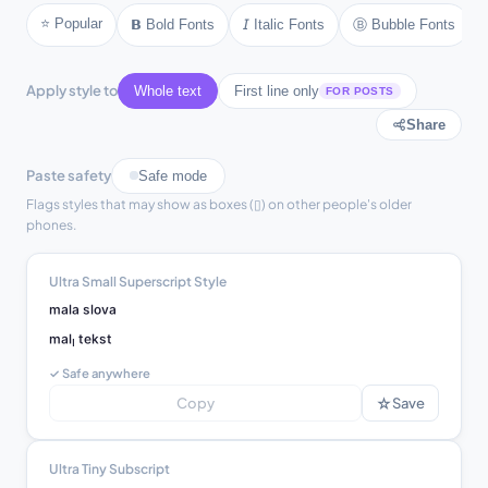
⭐ Popular
Ⓑ Bubble Fonts
𝗕 Bold Fonts
𝘐 Italic Fonts
Apply style to
Whole text
First line only
FOR POSTS
Share
Paste safety
Safe mode
Flags styles that may show as boxes (▯) on other people's older
phones.
Ultra Small Superscript Style
ᵐᵃˡᵃ ˢˡᵒᵛᵃ

ᵐᵃˡᶦ ᵗᵉᵏˢᵗ
✓ Safe anywhere
☆
Copy
Save
Ultra Tiny Subscript