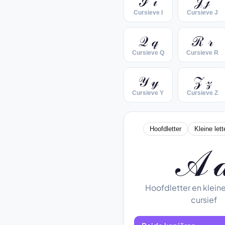
ℐ 𝒾
𝒥 𝒿
Cursieve I
Cursieve J
𝒬 𝓆
ℛ 𝓇
Cursieve Q
Cursieve R
𝒴 𝓎
𝒵 𝓏
Cursieve Y
Cursieve Z
Hoofdletter
Kleine lett
𝒜 
Hoofdletter en kleine 
cursief