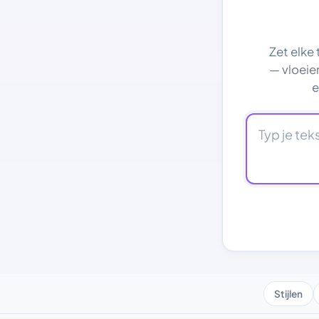
Zet elke t
— vloeie
e
Stijlen