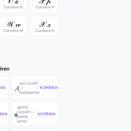
𝒪 ℴ
𝒫 𝓅
Cursieve O
Cursieve P
𝒲 𝓌
𝒳 𝓍
Cursieve W
Cursieve X
iëren
vet cursief
𝓐
—
REN
KOPIËREN
hoofdletter
gothic
cursief —
𝖆
ËREN
KOPIËREN
kleine
letter