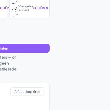
-ˋˏ
Vleugels-
𝒜
OPIËREN
KOPIËREN
accent
ˎˊ-
inten
fers — of
 geen
stileerde
Alfabet kopiëren