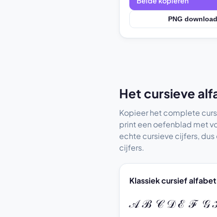
Beide kopiëren
PNG downloa
Het cursieve alf
Kopieer het complete cursie
print een oefenblad met v
echte cursieve cijfers, dus
cijfers.
Klassiek cursief alfabet
𝒜 ℬ 𝒞 𝒟 ℰ ℱ 𝒢 ℋ