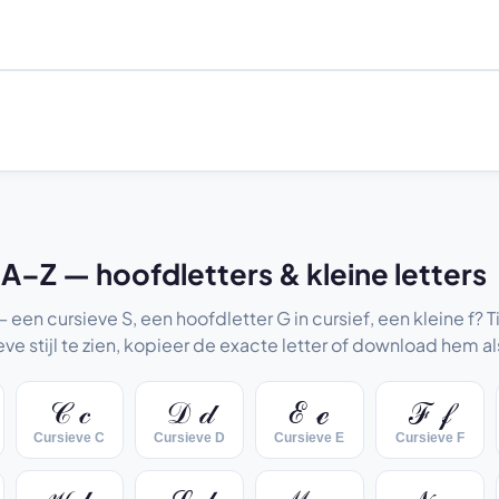
 A–Z — hoofdletters & kleine letters
 — een cursieve S, een hoofdletter G in cursief, een kleine f? 
eve stijl te zien, kopieer de exacte letter of download hem a
𝒞 𝒸
𝒟 𝒹
ℰ ℯ
ℱ 𝒻
Cursieve C
Cursieve D
Cursieve E
Cursieve F