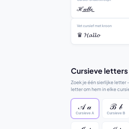
ℋ̲𝒶̲𝓁̲𝓁̲ℴ̲
Vet cursief met kroon
♛ 𝓗𝓪𝓵𝓵𝓸
Cursieve letters
Zoek je één sierlijke letter
letter om hem in elke cursi
𝒜 𝒶
ℬ 𝒷
Cursieve A
Cursieve B