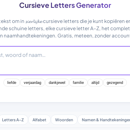
Cursieve Letters Generator
ekst om in 𝓼𝓲𝓮𝓻𝓵𝓲𝓳𝓴𝓮 cursieve letters die je kunt kopiëren
nde schuine letters, elke cursieve letter A–Z, het complet
n naamhandtekeningen. Gratis, meteen, zonder accoun
liefde
verjaardag
dankjewel
familie
altijd
gezegend
Letters A–Z
Alfabet
Woorden
Namen & Handtekeninge