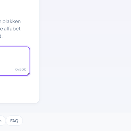
 en plakken
e alfabet
t.
0
/500
n
FAQ