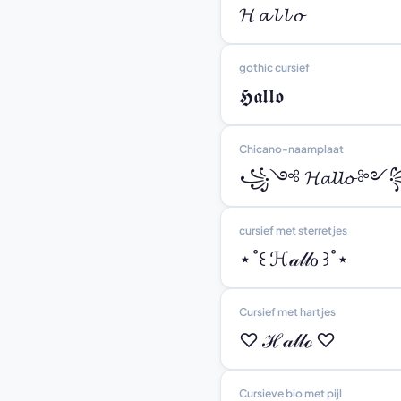
𝓗 𝓪 𝓵 𝓵 𝓸
gothic cursief
𝕳𝖆𝖑𝖑𝖔
Chicano-naamplaat
꧁༺ 𝓗𝓪𝓵𝓵𝓸 
cursief met sterretjes
⋆˚꒰ ℋ𝒶𝓁𝓁ℴ ꒱˚⋆
Cursief met hartjes
♡ ℋ𝒶𝓁𝓁ℴ ♡
Cursieve bio met pijl