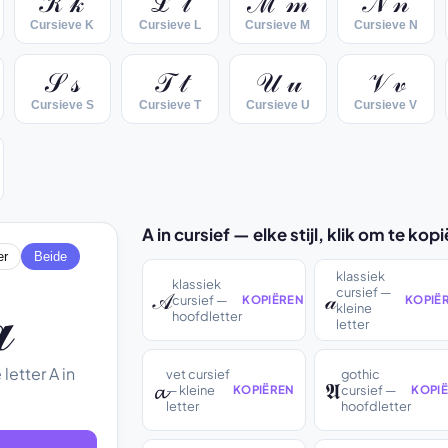
𝒦 𝓀
ℒ 𝓁
ℳ 𝓂
𝒩 𝓃
Cursieve K
Cursieve L
Cursieve M
Cursieve N
𝒮 𝓈
𝒯 𝓉
𝒰 𝓊
𝒱 𝓋
Cursieve S
Cursieve T
Cursieve U
Cursieve V
A in cursief — elke stijl, klik om te kop
er
Beide
klassiek

klassiek
cursief —
𝒜
𝒶
cursief —
KOPIËREN
KOPIË
kleine
hoofdletter
letter
letter A in
vet cursief
gothic
𝓪
𝕬
— kleine
cursief —
KOPIËREN
KOPI
letter
hoofdletter