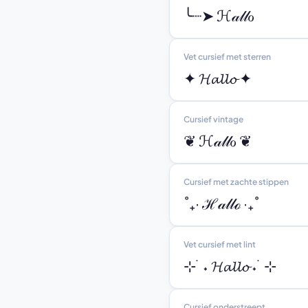
╰┈➤ ℋ𝒶𝓁𝓁ℴ
Vet cursief met sterren
✦ 𝓗𝓪𝓵𝓵𝓸 ✦
Cursief vintage
❦ ℋ𝒶𝓁𝓁ℴ ❦
Cursief met zachte stippen
˚₊· ℋ𝒶𝓁𝓁ℴ ·₊˚
Vet cursief met lint
⊹ ࣪ ˖ 𝓗𝓪𝓵𝓵𝓸 ˖ ࣪ ⊹
Cursief onderstreept