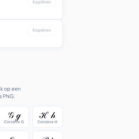
Kopiëren
Kopiëren
Tik op een
ls PNG.
𝒢 ℊ
ℋ 𝒽
Cursieve G
Cursieve H