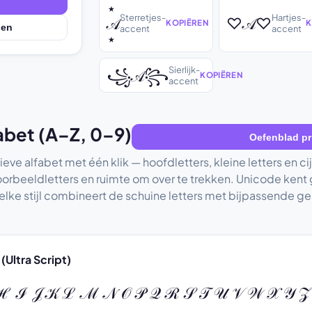
⋆
Sterretjes-
Hartjes-
𝒜
♡𝒜♡
KOPIËREN
K
den
accent
accent
⋆
Sierlijk-
꧁𝒜꧂
KOPIËREN
accent
abet (A–Z, 0–9)
Oefenblad pr
ve alfabet met één klik — hoofdletters, kleine letters en cij
oorbeeldletters en ruimte om over te trekken. Unicode kent
 elke stijl combineert de schuine letters met bijpassende ge
 (Ultra Script)
 ℐ 𝒥 𝒦 ℒ ℳ 𝒩 𝒪 𝒫 𝒬 ℛ 𝒮 𝒯 𝒰 𝒱 𝒲 𝒳 𝒴 𝒵