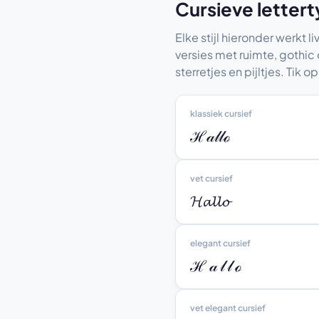
Cursieve letter
Elke stijl hieronder werkt li
versies met ruimte, gothic 
sterretjes en pijltjes. Tik 
klassiek cursief
ℋ𝒶𝓁𝓁ℴ
vet cursief
𝓗𝓪𝓵𝓵𝓸
elegant cursief
ℋ 𝒶 𝓁 𝓁 ℴ
vet elegant cursief