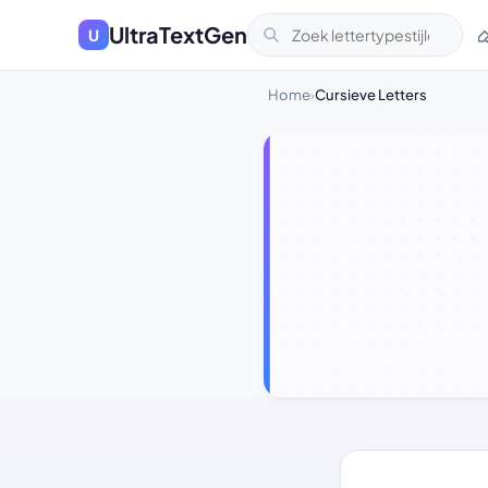
UltraTextGen
U
Home
Cursieve Letters
›