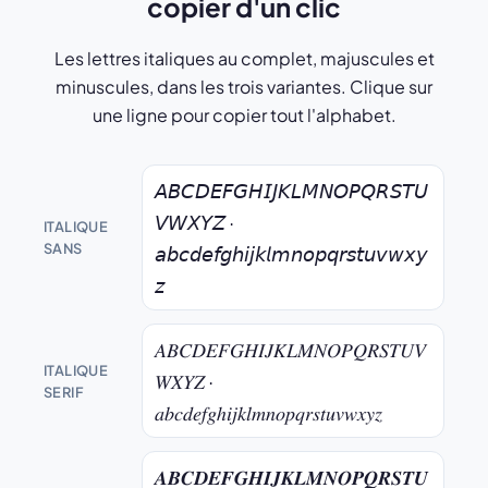
copier d'un clic
Les lettres italiques au complet, majuscules et
minuscules, dans les trois variantes. Clique sur
une ligne pour copier tout l'alphabet.
𝘈𝘉𝘊𝘋𝘌𝘍𝘎𝘏𝘐𝘑𝘒𝘓𝘔𝘕𝘖𝘗𝘘𝘙𝘚𝘛𝘜
𝘝𝘞𝘟𝘠𝘡 ·
ITALIQUE
SANS
𝘢𝘣𝘤𝘥𝘦𝘧𝘨𝘩𝘪𝘫𝘬𝘭𝘮𝘯𝘰𝘱𝘲𝘳𝘴𝘵𝘶𝘷𝘸𝘹𝘺
𝘻
𝐴𝐵𝐶𝐷𝐸𝐹𝐺𝐻𝐼𝐽𝐾𝐿𝑀𝑁𝑂𝑃𝑄𝑅𝑆𝑇𝑈𝑉
ITALIQUE
𝑊𝑋𝑌𝑍 ·
SERIF
𝑎𝑏𝑐𝑑𝑒𝑓𝑔ℎ𝑖𝑗𝑘𝑙𝑚𝑛𝑜𝑝𝑞𝑟𝑠𝑡𝑢𝑣𝑤𝑥𝑦𝑧
𝑨𝑩𝑪𝑫𝑬𝑭𝑮𝑯𝑰𝑱𝑲𝑳𝑴𝑵𝑶𝑷𝑸𝑹𝑺𝑻𝑼