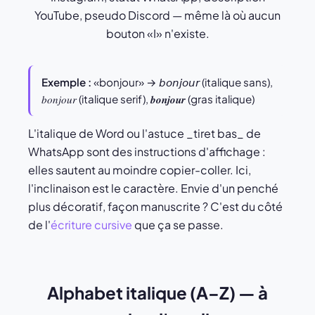
YouTube, pseudo Discord — même là où aucun
bouton «I» n'existe.
Exemple :
«bonjour» → 𝘣𝘰𝘯𝘫𝘰𝘶𝘳 (italique sans),
𝑏𝑜𝑛𝑗𝑜𝑢𝑟 (italique serif), 𝒃𝒐𝒏𝒋𝒐𝒖𝒓 (gras italique)
L'italique de Word ou l'astuce _tiret bas_ de
WhatsApp sont des instructions d'affichage :
elles sautent au moindre copier-coller. Ici,
l'inclinaison est le caractère. Envie d'un penché
plus décoratif, façon manuscrite ? C'est du côté
de l'
écriture cursive
que ça se passe.
Alphabet italique (A–Z) — à