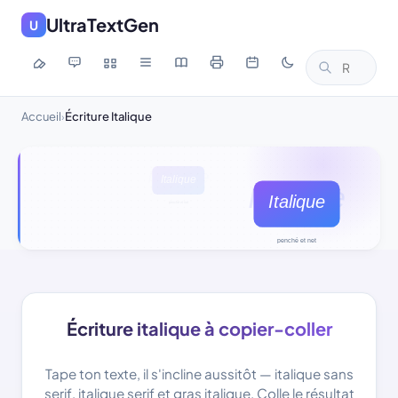
UltraTextGen
U
Accueil
Écriture Italique
›
Écriture italique à copier-coller
Tape ton texte, il s'incline aussitôt — italique sans
serif, italique serif et gras italique. Colle le résultat