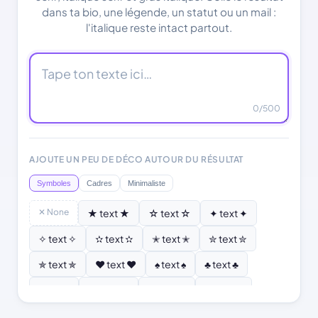
dans ta bio, une légende, un statut ou un mail :
l'italique reste intact partout.
0
/500
AJOUTE UN PEU DE DÉCO AUTOUR DU RÉSULTAT
Symboles
Cadres
Minimaliste
✕ None
★ text ★
☆ text ☆
✦ text ✦
✧ text ✧
✫ text ✫
✭ text ✭
✮ text ✮
✯ text ✯
♥ text ♥
♠ text ♠
♣ text ♣
♦ text ♦
♡ text ♡
❣ text ❣
✿ text ✿
❂ text ❂
❄ text ❄
❆ text ❆
☀ text ☀