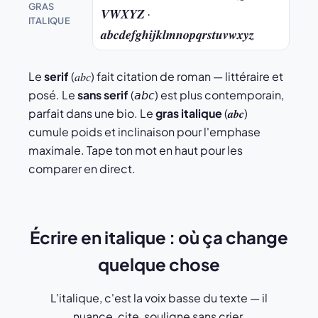
GRAS
𝑽𝑾𝑿𝒀𝒁 ·
ITALIQUE
𝒂𝒃𝒄𝒅𝒆𝒇𝒈𝒉𝒊𝒋𝒌𝒍𝒎𝒏𝒐𝒑𝒒𝒓𝒔𝒕𝒖𝒗𝒘𝒙𝒚𝒛
Le
serif
(𝑎𝑏𝑐) fait citation de roman — littéraire et
posé. Le
sans serif
(𝘢𝘣𝘤) est plus contemporain,
parfait dans une bio. Le
gras italique
(𝒂𝒃𝒄)
cumule poids et inclinaison pour l'emphase
maximale. Tape ton mot en haut pour les
comparer en direct.
Écrire en italique : où ça change
quelque chose
L'italique, c'est la voix basse du texte — il
nuance, cite, souligne sans crier.