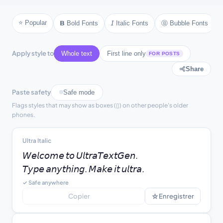
☾ text ☾
⚜ text ⚜
⚓ text ⚓
♪ text ♪
⭐ Popular
Ⓑ Bubble Fonts
𝗕 Bold Fonts
𝘐 Italic Fonts
♫ text ♫
⚘ text ⚘
Apply style to
Whole text
First line only
FOR POSTS
Share
Paste safety
Safe mode
Flags styles that may show as boxes (▯) on other people's older
phones.
Ultra Italic
𝘞𝘦𝘭𝘤𝘰𝘮𝘦 𝘵𝘰 𝘜𝘭𝘵𝘳𝘢𝘛𝘦𝘹𝘵𝘎𝘦𝘯.

𝘛𝘺𝘱𝘦 𝘢𝘯𝘺𝘵𝘩𝘪𝘯𝘨. 𝘔𝘢𝘬𝘦 𝘪𝘵 𝘶𝘭𝘵𝘳𝘢.
✓ Safe anywhere
☆
Copier
Enregistrer