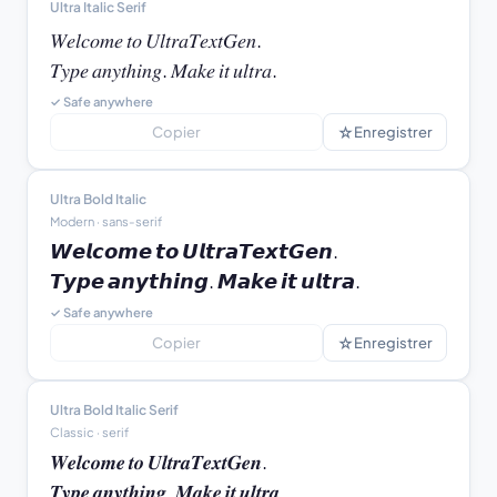
Ultra Italic Serif
𝑊𝑒𝑙𝑐𝑜𝑚𝑒 𝑡𝑜 𝑈𝑙𝑡𝑟𝑎𝑇𝑒𝑥𝑡𝐺𝑒𝑛.

𝑇𝑦𝑝𝑒 𝑎𝑛𝑦𝑡ℎ𝑖𝑛𝑔. 𝑀𝑎𝑘𝑒 𝑖𝑡 𝑢𝑙𝑡𝑟𝑎.
✓ Safe anywhere
☆
Copier
Enregistrer
Ultra Bold Italic
Modern · sans-serif
𝙒𝙚𝙡𝙘𝙤𝙢𝙚 𝙩𝙤 𝙐𝙡𝙩𝙧𝙖𝙏𝙚𝙭𝙩𝙂𝙚𝙣.

𝙏𝙮𝙥𝙚 𝙖𝙣𝙮𝙩𝙝𝙞𝙣𝙜. 𝙈𝙖𝙠𝙚 𝙞𝙩 𝙪𝙡𝙩𝙧𝙖.
✓ Safe anywhere
☆
Copier
Enregistrer
Ultra Bold Italic Serif
Classic · serif
𝑾𝒆𝒍𝒄𝒐𝒎𝒆 𝒕𝒐 𝑼𝒍𝒕𝒓𝒂𝑻𝒆𝒙𝒕𝑮𝒆𝒏.

𝑻𝒚𝒑𝒆 𝒂𝒏𝒚𝒕𝒉𝒊𝒏𝒈. 𝑴𝒂𝒌𝒆 𝒊𝒕 𝒖𝒍𝒕𝒓𝒂.