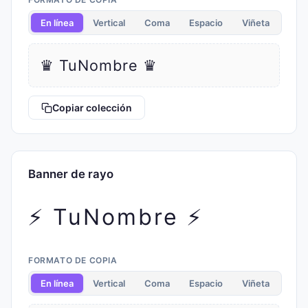
En línea
Vertical
Coma
Espacio
Viñeta
♛ TuNombre ♛
Copiar colección
Banner de rayo
⚡ TuNombre ⚡
FORMATO DE COPIA
En línea
Vertical
Coma
Espacio
Viñeta