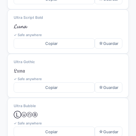
Ultra Script Bold
𝓛𝓾𝓷𝓪
✓ Safe anywhere
☆
Copiar
Guardar
Ultra Gothic
𝔏𝔲𝔫𝔞
✓ Safe anywhere
☆
Copiar
Guardar
Ultra Bubble
Ⓛⓤⓝⓐ
✓ Safe anywhere
☆
Copiar
Guardar