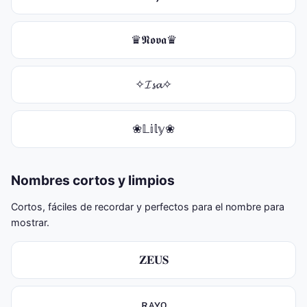
♛𝕹𝖔𝖛𝖆♛
✧𝓘𝓼𝓪✧
❀𝕃𝕚𝕝𝕪❀
Nombres cortos y limpios
Cortos, fáciles de recordar y perfectos para el nombre para
mostrar.
𝐙𝐄𝐔𝐒
ʀᴀʏᴏ