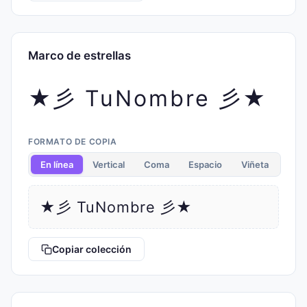
Marco de estrellas
★彡 TuNombre 彡★
FORMATO DE COPIA
En línea
Vertical
Coma
Espacio
Viñeta
★彡 TuNombre 彡★
Copiar colección