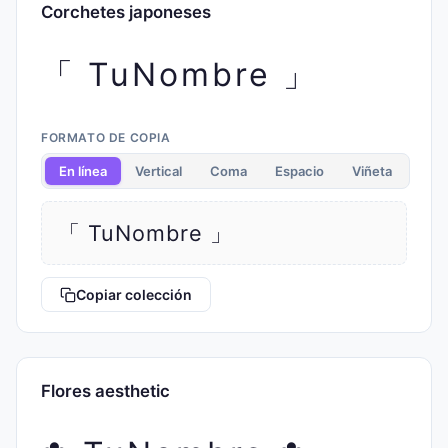
Corchetes japoneses
「 TuNombre 」
FORMATO DE COPIA
En línea
Vertical
Coma
Espacio
Viñeta
「 TuNombre 」
Copiar colección
Flores aesthetic