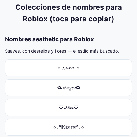
Colecciones de nombres para
Roblox (toca para copiar)
Nombres aesthetic para Roblox
Suaves, con destellos y flores — el estilo más buscado.
⋆˚𝓛𝓾𝓷𝓪˚⋆
✿𝒜𝓃𝑔𝑒𝓁✿
♡𝒮𝓉𝒶𝓇♡
✧˖°𝕂𝕚𝕒𝕣𝕒°˖✧