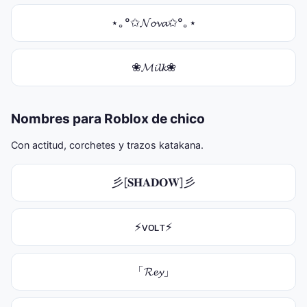
⋆｡°✩𝓝𝓸𝓿𝓪✩°｡⋆
❀𝓜𝓲𝓵𝓴❀
Nombres para Roblox de chico
Con actitud, corchetes y trazos katakana.
彡[𝐒𝐇𝐀𝐃𝐎𝐖]彡
⚡ᴠᴏʟᴛ⚡
「𝓡𝓮𝔂」