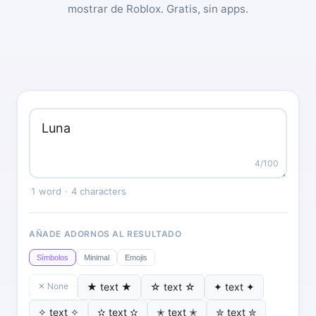
mostrar de Roblox. Gratis, sin apps.
4
/100
1 word
·
4 characters
AÑADE ADORNOS AL RESULTADO
Símbolos
Minimal
Emojis
✕ None
★ text ★
☆ text ☆
✦ text ✦
✧ text ✧
✫ text ✫
✭ text ✭
✮ text ✮