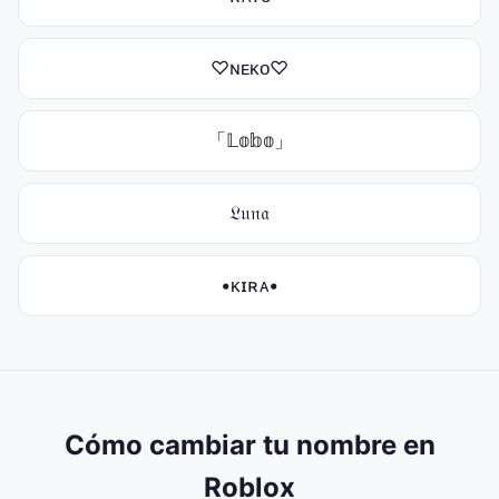
♡ɴᴇᴋᴏ♡
「𝕃𝕠𝕓𝕠」
𝔏𝔲𝔫𝔞
•ᴋɪʀᴀ•
Cómo cambiar tu nombre en
Roblox