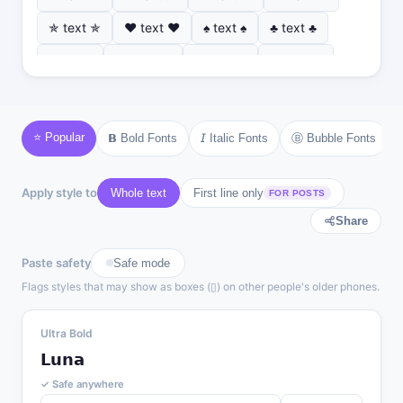
✯ text ✯
♥ text ♥
♠ text ♠
♣ text ♣
♦ text ♦
♡ text ♡
❣ text ❣
✿ text ✿
❂ text ❂
❄ text ❄
❆ text ❆
☀ text ☀
☾ text ☾
⚜ text ⚜
⚓ text ⚓
♪ text ♪
⭐ Popular
Ⓑ Bubble Fonts
𝗕 Bold Fonts
𝘐 Italic Fonts
♫ text ♫
⚘ text ⚘
Apply style to
Whole text
First line only
FOR POSTS
Share
Paste safety
Safe mode
Flags styles that may show as boxes (▯) on other people's older phones.
Ultra Bold
𝗟𝘂𝗻𝗮
✓ Safe anywhere