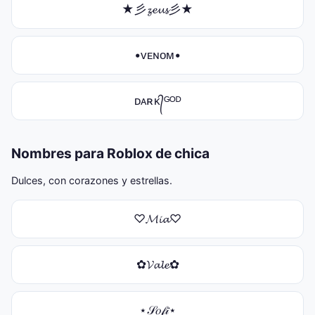
★彡𝔃𝓮𝓾𝓼彡★
•ᴠᴇɴᴏᴍ•
ᴅᴀʀᴋ᭄ᴳᴼᴰ
Nombres para Roblox de chica
Dulces, con corazones y estrellas.
♡𝓜𝓲𝓪♡
✿𝓥𝓪𝓵𝓮✿
⋆𝒮𝑜𝒻𝒾⋆