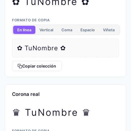
✿ TuNombre ✿
FORMATO DE COPIA
En línea
Vertical
Coma
Espacio
Viñeta
✿ TuNombre ✿
Copiar colección
Corona real
♛ TuNombre ♛
FORMATO DE COPIA