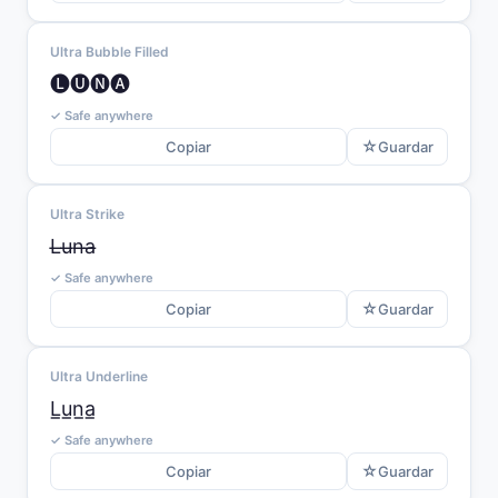
Ultra Bubble Filled
🅛🅤🅝🅐
✓ Safe anywhere
☆
Copiar
Guardar
Ultra Strike
L̶u̶n̶a̶
✓ Safe anywhere
☆
Copiar
Guardar
Ultra Underline
L̲u̲n̲a̲
✓ Safe anywhere
☆
Copiar
Guardar