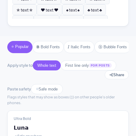
✯ text ✯
♥ text ♥
♠ text ♠
♣ text ♣
♦ text ♦
♡ text ♡
❣ text ❣
✿ text ✿
❂ text ❂
❄ text ❄
❆ text ❆
☀ text ☀
☾ text ☾
⚜ text ⚜
⚓ text ⚓
♪ text ♪
⭐ Popular
Ⓑ Bubble Fonts
𝗕 Bold Fonts
𝘐 Italic Fonts
♫ text ♫
⚘ text ⚘
Apply style to
Whole text
First line only
FOR POSTS
Share
Paste safety
Safe mode
Flags styles that may show as boxes (▯) on other people's older
phones.
Ultra Bold
𝗟𝘂𝗻𝗮
✓ Safe anywhere