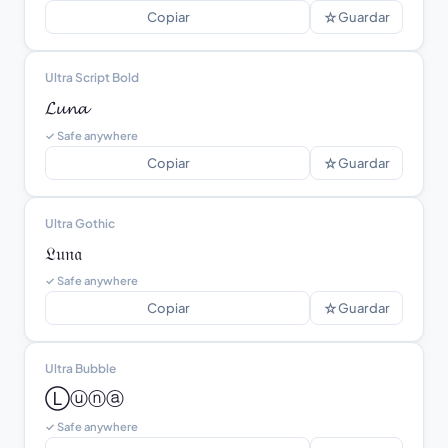
☆
Copiar
Guardar
Ultra Script Bold
𝓛𝓾𝓷𝓪
✓ Safe anywhere
☆
Copiar
Guardar
Ultra Gothic
𝔏𝔲𝔫𝔞
✓ Safe anywhere
☆
Copiar
Guardar
Ultra Bubble
Ⓛⓤⓝⓐ
✓ Safe anywhere