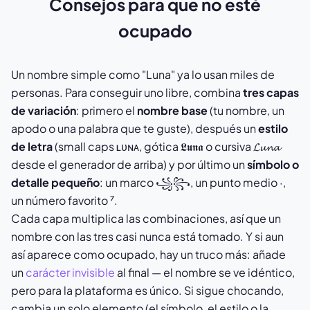
Consejos para que no esté
ocupado
Un nombre simple como "Luna" ya lo usan miles de
personas. Para conseguir uno libre, combina
tres capas
de variación
: primero el
nombre base
(tu nombre, un
apodo o una palabra que te guste), después un
estilo
de letra
(small caps ʟᴜɴᴀ, gótica 𝕷𝖚𝖓𝖆 o cursiva 𝓛𝓾𝓷𝓪
desde el generador de arriba) y por último un
símbolo o
detalle pequeño
: un marco ꧁꧂, un punto medio ·,
un número favorito ⁷.
Cada capa multiplica las combinaciones, así que un
nombre con las tres casi nunca está tomado. Y si aun
así aparece como ocupado, hay un truco más: añade
un
carácter invisible
al final — el nombre se ve idéntico,
pero para la plataforma es único. Si sigue chocando,
cambia un solo elemento (el símbolo, el estilo o la