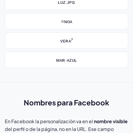
ʟᴜᴢ.ᴊᴘɢ
⌗ɴᴏᴀ
ᴠᴇʀᴀ⁷
ᴍᴀʀ·ᴀᴢᴜʟ
Nombres para Facebook
En Facebook la personalización va en el
nombre visible
del perfil o de la página, no en la URL. Ese campo