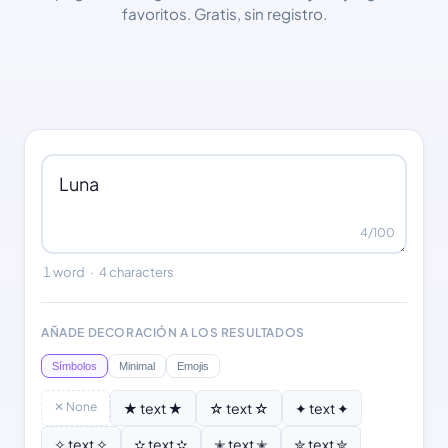
favoritos. Gratis, sin registro.
4
/100
1 word
·
4 characters
AÑADE DECORACIÓN A LOS RESULTADOS
Símbolos
Minimal
Emojis
✕ None
★ text ★
☆ text ☆
✦ text ✦
✧ text ✧
✫ text ✫
✭ text ✭
✮ text ✮