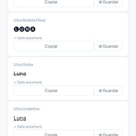
☆
Copiar
Guardar
Ultra Bubble Filled
🅛🅤🅝🅐
✓ Safe anywhere
☆
Copiar
Guardar
Ultra Strike
L̶u̶n̶a̶
✓ Safe anywhere
☆
Copiar
Guardar
Ultra Underline
L̲u̲n̲a̲
✓ Safe anywhere
☆
Copiar
Guardar