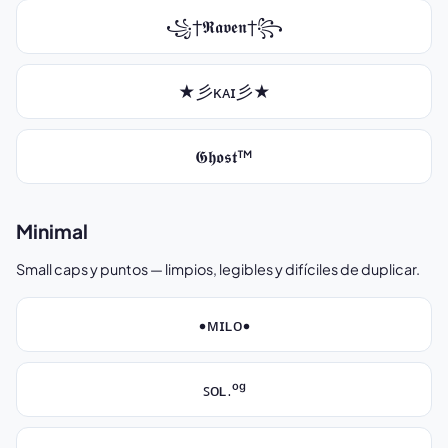
꧁†𝕽𝖆𝖛𝖊𝖓†꧂
★彡ᴋᴀɪ彡★
𝕲𝖍𝖔𝖘𝖙™
Minimal
Small caps y puntos — limpios, legibles y difíciles de duplicar.
•ᴍɪʟᴏ•
ꜱᴏʟ.ᵒᵍ