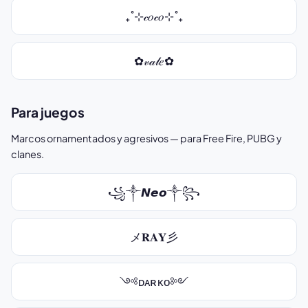
₊˚⊹𝒸𝑜𝒸𝑜⊹˚₊
✿𝓋𝒶𝓁𝑒✿
Para juegos
Marcos ornamentados y agresivos — para Free Fire, PUBG y
clanes.
꧁༒𝙉𝙚𝙤༒꧂
メ𝐑𝐀𝐘彡
༺ᴅᴀʀᴋᴏ༻