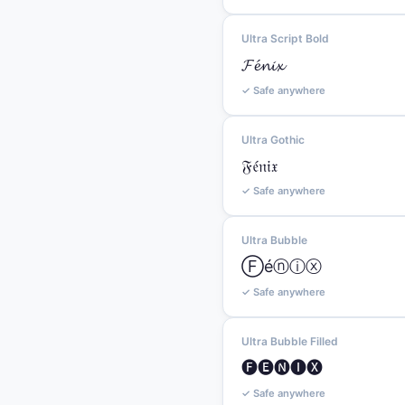
Ultra Script Bold
𝓕𝓮́𝓷𝓲𝔁
✓ Safe anywhere
Ultra Gothic
𝔉𝔢́𝔫𝔦𝔵
✓ Safe anywhere
Ultra Bubble
Ⓕéⓝⓘⓧ
✓ Safe anywhere
Ultra Bubble Filled
🅕🅔́🅝🅘🅧
✓ Safe anywhere