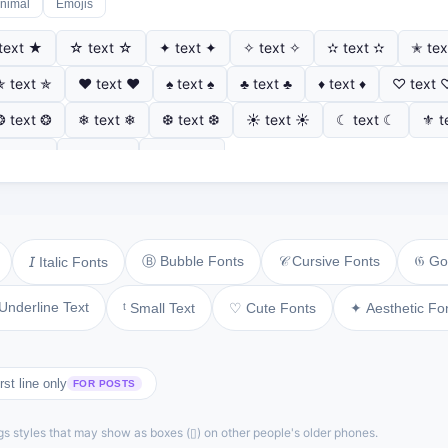
nimal
Emojis
text ★
☆ text ☆
✦ text ✦
✧ text ✧
✫ text ✫
✭ tex
✯ text ✯
♥ text ♥
♠ text ♠
♣ text ♣
♦ text ♦
♡ text 
❂ text ❂
❄ text ❄
❆ text ❆
☀ text ☀
☾ text ☾
⚜ t
♪ text ♪
♫ text ♫
⚘ text ⚘
Ⓑ Bubble Fonts
𝒞 Cursive Fonts
𝔊 Go
𝘐 Italic Fonts
Underline Text
ᵗ Small Text
♡ Cute Fonts
✦ Aesthetic Fo
rst line only
FOR POSTS
gs styles that may show as boxes (▯) on other people's older phones.