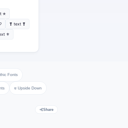
t ✭
♡
❣ text ❣
ext ⚜
thic Fonts
nts
ɐ Upside Down
Share