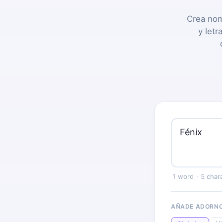
Crea no
y letr
1 word
·
5 char
AÑADE ADORNO