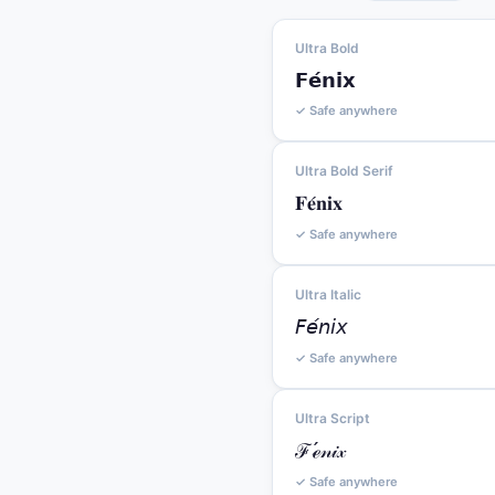
Ultra Bold
𝗙𝗲́𝗻𝗶𝘅
✓ Safe anywhere
Ultra Bold Serif
𝐅𝐞́𝐧𝐢𝐱
✓ Safe anywhere
Ultra Italic
𝘍𝘦́𝘯𝘪𝘹
✓ Safe anywhere
Ultra Script
ℱℯ́𝓃𝒾𝓍
✓ Safe anywhere