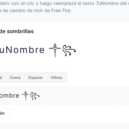
eto con un clic y luego reemplaza el texto
TuNombre
del 
a de cambio de nick de Free Fire.
de sombrillas
uNombre ༒꧂
al
Coma
Espacio
Viñeta
ombre ༒꧂
ión