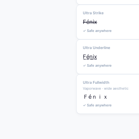
Ultra Strike
F̶é̶n̶i̶x̶
✓ Safe anywhere
Ultra Underline
F̲é̲n̲i̲x̲
✓ Safe anywhere
Ultra Fullwidth
Vaporwave · wide aesthetic
Ｆéｎｉｘ
✓ Safe anywhere