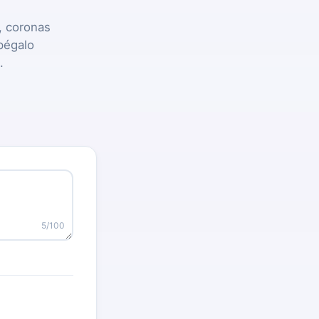
 coronas
 pégalo
.
5
/100