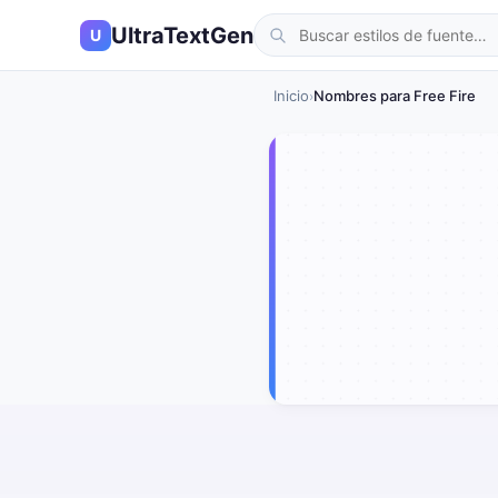
UltraTextGen
U
Inicio
Nombres para Free Fire
›