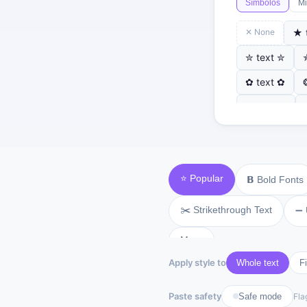
Símbolos
Mi
✕ None
★ 
✮ text ✮
✿ text ✿
⚓ text ⚓
⭐ Popular
𝗕 Bold Fonts
✂️ Strikethrough Text
➖ 
More
Apply style to
Whole text
Fi
Paste safety
Safe mode
Fla