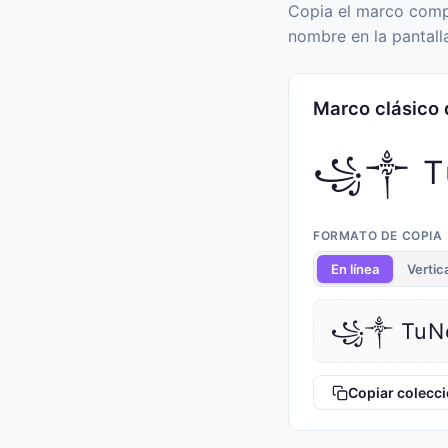
Copia el marco compl
nombre en la pantall
Marco clásico 
꧁༒ T
FORMATO DE COPIA
En línea
Vertic
꧁༒ TuN
Copiar colecc