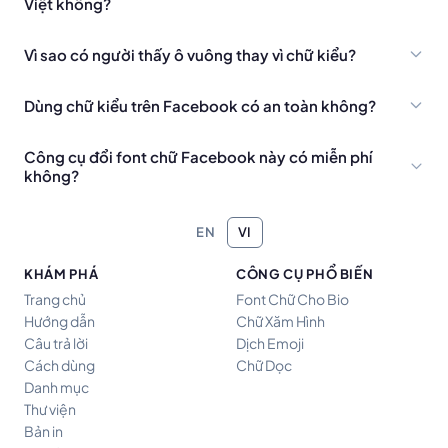
Việt không?
Vì sao có người thấy ô vuông thay vì chữ kiểu?
Dùng chữ kiểu trên Facebook có an toàn không?
Công cụ đổi font chữ Facebook này có miễn phí
không?
EN
VI
KHÁM PHÁ
CÔNG CỤ PHỔ BIẾN
Trang chủ
Font Chữ Cho Bio
Hướng dẫn
Chữ Xăm Hình
Câu trả lời
Dịch Emoji
Cách dùng
Chữ Dọc
Danh mục
Thư viện
Bản in