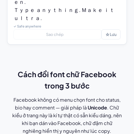
ｅｎ.

Ｔｙｐｅ ａｎｙｔｈｉｎｇ. Ｍａｋｅ ｉｔ 
ｕｌｔｒａ.
✓ Safe anywhere
☆
Sao chép
Lưu
Cách đổi font chữ Facebook
trong 3 bước
Facebook không có menu chọn font cho status,
bio hay comment — giải pháp là
Unicode
. Chữ
kiểu ở trang này là kí tự thật có sẵn kiểu dáng, nên
khi bạn dán vào Facebook, chữ đậm chữ
nghiêng hiển thị y nguyên như lúc copy.