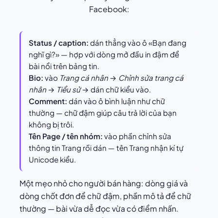
Facebook:
Status / caption:
dán thẳng vào ô «Bạn đang
nghĩ gì?» — hợp với dòng mở đầu in đậm để
bài nổi trên bảng tin.
Bio:
vào
Trang cá nhân
→
Chỉnh sửa trang cá
nhân
→
Tiểu sử
→ dán chữ kiểu vào.
Comment:
dán vào ô bình luận như chữ
thường — chữ đậm giúp câu trả lời của bạn
không bị trôi.
Tên Page / tên nhóm:
vào phần chỉnh sửa
thông tin Trang rồi dán — tên Trang nhận kí tự
Unicode kiểu.
Một mẹo nhỏ cho người bán hàng: dòng giá và
dòng chốt đơn để chữ đậm, phần mô tả để chữ
thường — bài vừa dễ đọc vừa có điểm nhấn.