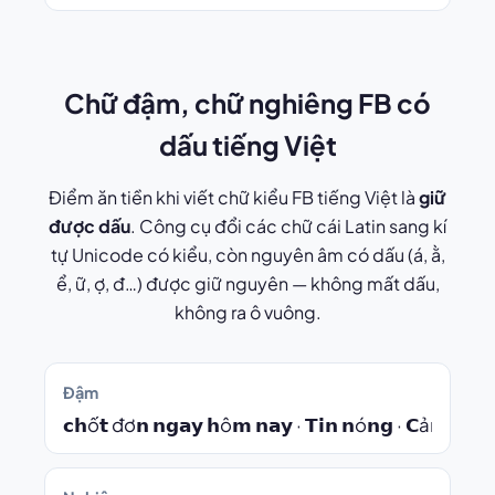
Chữ đậm, chữ nghiêng FB có
dấu tiếng Việt
Điểm ăn tiền khi viết chữ kiểu FB tiếng Việt là
giữ
được dấu
. Công cụ đổi các chữ cái Latin sang kí
tự Unicode có kiểu, còn nguyên âm có dấu (á, ằ,
ể, ữ, ợ, đ…) được giữ nguyên — không mất dấu,
không ra ô vuông.
Đậm
𝗰𝗵ố𝘁 đơ𝗻 𝗻𝗴𝗮𝘆 𝗵ô𝗺 𝗻𝗮𝘆 · 𝗧𝗶𝗻 𝗻ó𝗻𝗴 · 𝗖ả𝗺 ơ𝗻 