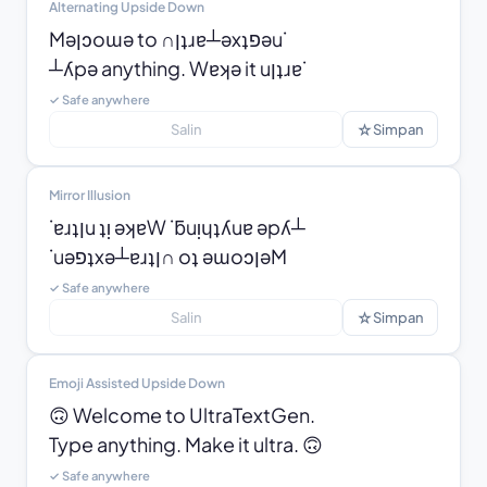
Alternating Upside Down
Mǝןɔoɯǝ to ∩ןʇɹɐ┴ǝxʇפǝu˙

┴ʎpǝ anything. Wɐʞǝ it uןʇɹɐ˙
✓ Safe anywhere
☆
Salin
Simpan
Mirror Illusion
˙ɐɹʇןu ʇᴉ ǝʞɐW ˙ƃuᴉɥʇʎuɐ ǝpʎ┴

˙uǝפʇxǝ┴ɐɹʇן∩ oʇ ǝɯoɔןǝM
✓ Safe anywhere
☆
Salin
Simpan
Emoji Assisted Upside Down
🙃 Welcome to UltraTextGen.

Type anything. Make it ultra. 🙃
✓ Safe anywhere