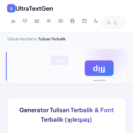
UltraTextGen
U
Tulisan Aesthetic
Tulisan Terbalik
›
Generator Tulisan Terbalik & Font
Terbalik (ʞᴉlɐqɹǝʇ)