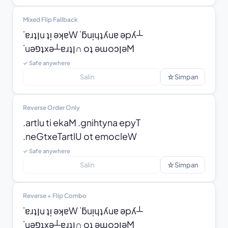
Mixed Flip Fallback
˙ɐɹʇןu ʇᴉ ǝʞɐW ˙ƃuᴉɥʇʎuɐ ǝpʎ┴

˙uǝפʇxǝ┴ɐɹʇן∩ oʇ ǝɯoɔןǝM
✓ Safe anywhere
☆
Salin
Simpan
Reverse Order Only
.artlu ti ekaM .gnihtyna epyT

.neGtxeTartlU ot emocleW
✓ Safe anywhere
☆
Salin
Simpan
Reverse + Flip Combo
˙ɐɹʇןu ʇᴉ ǝʞɐW ˙ƃuᴉɥʇʎuɐ ǝpʎ┴

˙uǝפʇxǝ┴ɐɹʇן∩ oʇ ǝɯoɔןǝM