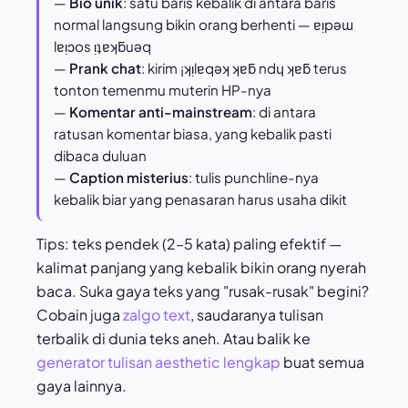
—
Bio unik
: satu baris kebalik di antara baris
normal langsung bikin orang berhenti — ɐᴉpǝɯ
lɐᴉɔos ᴉʇɐʞƃuǝq
—
Prank chat
: kirim ¡ʞᴉlɐqǝʞ ʞɐƃ ndɥ ʞɐƃ terus
tonton temenmu muterin HP-nya
—
Komentar anti-mainstream
: di antara
ratusan komentar biasa, yang kebalik pasti
dibaca duluan
—
Caption misterius
: tulis punchline-nya
kebalik biar yang penasaran harus usaha dikit
Tips: teks pendek (2–5 kata) paling efektif —
kalimat panjang yang kebalik bikin orang nyerah
baca. Suka gaya teks yang "rusak-rusak" begini?
Cobain juga
zalgo text
, saudaranya tulisan
terbalik di dunia teks aneh. Atau balik ke
generator tulisan aesthetic lengkap
buat semua
gaya lainnya.