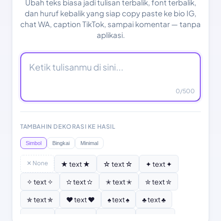
Ubah teks biasa jadi tulisan terbalik, font terbalik,
dan huruf kebalik yang siap copy paste ke bio IG,
chat WA, caption TikTok, sampai komentar — tanpa
aplikasi.
0
/500
TAMBAHIN DEKORASI KE HASIL
Simbol
Bingkai
Minimal
✕ None
★ text ★
☆ text ☆
✦ text ✦
✧ text ✧
✫ text ✫
✭ text ✭
✮ text ✮
✯ text ✯
♥ text ♥
♠ text ♠
♣ text ♣
♦ text ♦
♡ text ♡
❣ text ❣
✿ text ✿