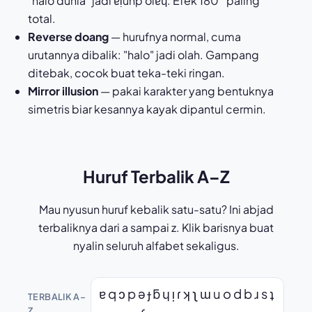
"halo dunia" jadi ɐᴉunp olɐɥ. Efek 180° paling
total.
Reverse doang
— hurufnya normal, cuma
urutannya dibalik: "halo" jadi olah. Gampang
ditebak, cocok buat teka-teki ringan.
Mirror illusion
— pakai karakter yang bentuknya
simetris biar kesannya kayak dipantul cermin.
Huruf Terbalik A–Z
Mau nyusun huruf kebalik satu-satu? Ini abjad
terbaliknya dari a sampai z. Klik barisnya buat
nyalin seluruh alfabet sekaligus.
ɐ q ɔ p ǝ ɟ ƃ ɥ ᴉ ɾ ʞ ʅ ɯ u o d b ɹ s ʇ
TERBALIK A–
Z