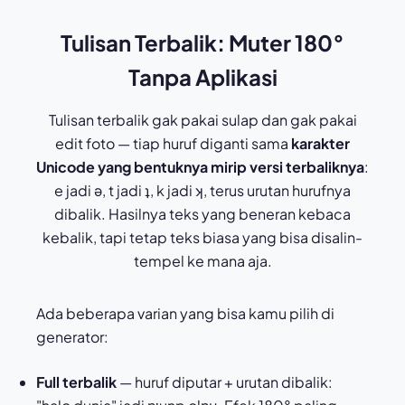
Tulisan Terbalik: Muter 180°
Tanpa Aplikasi
Tulisan terbalik gak pakai sulap dan gak pakai
edit foto — tiap huruf diganti sama
karakter
Unicode yang bentuknya mirip versi terbaliknya
:
e jadi ǝ, t jadi ʇ, k jadi ʞ, terus urutan hurufnya
dibalik. Hasilnya teks yang beneran kebaca
kebalik, tapi tetap teks biasa yang bisa disalin-
tempel ke mana aja.
Ada beberapa varian yang bisa kamu pilih di
generator:
Full terbalik
— huruf diputar + urutan dibalik: