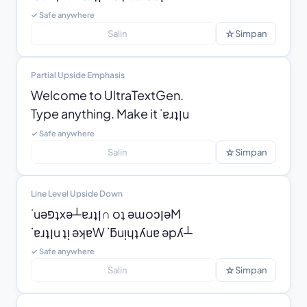
✓ Safe anywhere
☆
Salin
Simpan
Partial Upside Emphasis
Welcome to UltraTextGen.

Type anything. Make it ˙ɐɹʇןu
✓ Safe anywhere
☆
Salin
Simpan
Line Level Upside Down
˙uǝפʇxǝ┴ɐɹʇן∩ oʇ ǝɯoɔןǝM

˙ɐɹʇןu ʇᴉ ǝʞɐW ˙ƃuᴉɥʇʎuɐ ǝpʎ┴
✓ Safe anywhere
☆
Salin
Simpan