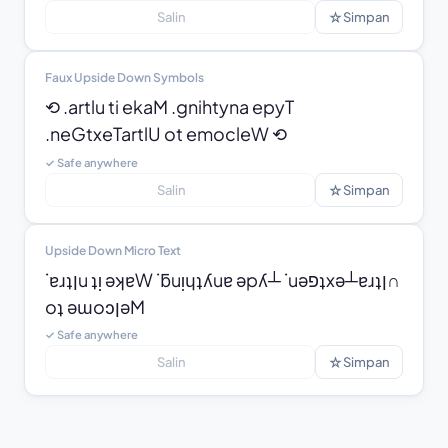
☆
Salin
Simpan
Faux Upside Down Symbols
⟲ .artlu ti ekaM .gnihtyna epyT

.neGtxeTartlU ot emocleW ⟲
✓ Safe anywhere
☆
Salin
Simpan
Upside Down Micro Text
˙ɐɹʇןu ʇᴉ ǝʞɐW ˙ƃuᴉɥʇʎuɐ ǝpʎ┴ ˙uǝפʇxǝ┴ɐɹʇן∩ 
oʇ ǝɯoɔןǝM
✓ Safe anywhere
☆
Salin
Simpan