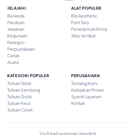
JELAJAHI
ALAT POPULER
Beranda
Bio Aesthetic
Panduan
Font Tato
Jawaban
Penerjemah Emoji
Kegunaan
Teks Vertikal
Kategori
Perpustakaan
Cetak
Acara
KATEGORI POPULER
PERUSAHAAN
Tulisan Tebal
Tentang Kami
Tulisan Sambung
Kebijakan Privasi
Tulisan Gotik
Syarat Layanan
Tulisan Kecil
Kontak
Tulisan Coret
YouTube
Facebook
LinkedIn
X