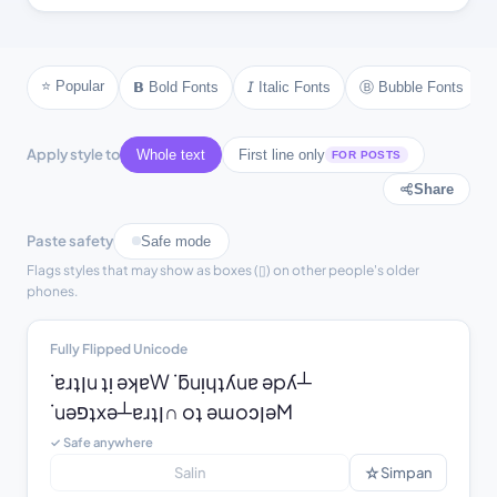
❂ text ❂
❄ text ❄
❆ text ❆
☀ text ☀
☾ text ☾
⚜ text ⚜
⚓ text ⚓
♪ text ♪
⭐ Popular
Ⓑ Bubble Fonts
𝗕 Bold Fonts
𝘐 Italic Fonts
♫ text ♫
⚘ text ⚘
Apply style to
Whole text
First line only
FOR POSTS
Share
Paste safety
Safe mode
Flags styles that may show as boxes (▯) on other people's older
phones.
Fully Flipped Unicode
˙ɐɹʇןu ʇᴉ ǝʞɐW ˙ƃuᴉɥʇʎuɐ ǝpʎ┴

˙uǝפʇxǝ┴ɐɹʇן∩ oʇ ǝɯoɔןǝM
✓ Safe anywhere
☆
Salin
Simpan