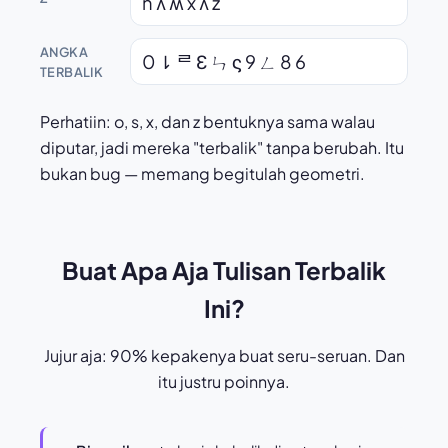
n ʌ ʍ x ʎ z
ANGKA
0 ⇂ ᄅ Ɛ ㄣ ϛ 9 ㄥ 8 6
TERBALIK
Perhatiin: o, s, x, dan z bentuknya sama walau
diputar, jadi mereka "terbalik" tanpa berubah. Itu
bukan bug — memang begitulah geometri.
Buat Apa Aja Tulisan Terbalik
Ini?
Jujur aja: 90% kepakenya buat seru-seruan. Dan
itu justru poinnya.