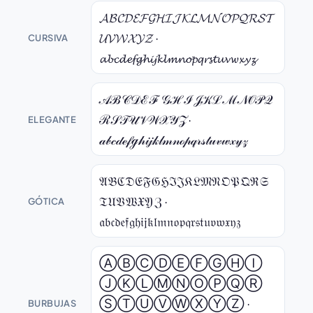
𝓐𝓑𝓒𝓓𝓔𝓕𝓖𝓗𝓘𝓙𝓚𝓛𝓜𝓝𝓞𝓟𝓠𝓡𝓢𝓣
𝓤𝓥𝓦𝓧𝓨𝓩 ·
CURSIVA
𝓪𝓫𝓬𝓭𝓮𝓯𝓰𝓱𝓲𝓳𝓴𝓵𝓶𝓷𝓸𝓹𝓺𝓻𝓼𝓽𝓾𝓿𝔀𝔁𝔂𝔃
𝒜ℬ𝒞𝒟ℰℱ𝒢ℋℐ𝒥𝒦ℒℳ𝒩𝒪𝒫𝒬
ℛ𝒮𝒯𝒰𝒱𝒲𝒳𝒴𝒵 ·
ELEGANTE
𝒶𝒷𝒸𝒹ℯ𝒻ℊ𝒽𝒾𝒿𝓀𝓁𝓂𝓃ℴ𝓅𝓆𝓇𝓈𝓉𝓊𝓋𝓌𝓍𝓎𝓏
𝔄𝔅ℭ𝔇𝔈𝔉𝔊ℌℑ𝔍𝔎𝔏𝔐𝔑𝔒𝔓𝔔ℜ𝔖
𝔗𝔘𝔙𝔚𝔛𝔜ℨ ·
GÓTICA
𝔞𝔟𝔠𝔡𝔢𝔣𝔤𝔥𝔦𝔧𝔨𝔩𝔪𝔫𝔬𝔭𝔮𝔯𝔰𝔱𝔲𝔳𝔴𝔵𝔶𝔷
ⒶⒷⒸⒹⒺⒻⒼⒽⒾ
ⒿⓀⓁⓂⓃⓄⓅⓆⓇ
ⓈⓉⓊⓋⓌⓍⓎⓏ ·
BURBUJAS