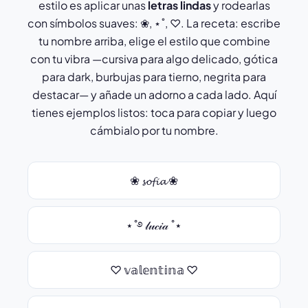
estilo es aplicar unas
letras lindas
y rodearlas
con símbolos suaves: ❀, ⋆˚, ♡. La receta: escribe
tu nombre arriba, elige el estilo que combine
con tu vibra —cursiva para algo delicado, gótica
para dark, burbujas para tierno, negrita para
destacar— y añade un adorno a cada lado. Aquí
tienes ejemplos listos: toca para copiar y luego
cámbialo por tu nombre.
❀ 𝓼𝓸𝓯𝓲𝓪 ❀
⋆˚࿔ 𝓁𝓊𝒸𝒾𝒶 ˚⋆
♡ 𝕧𝕒𝕝𝕖𝕟𝕥𝕚𝕟𝕒 ♡