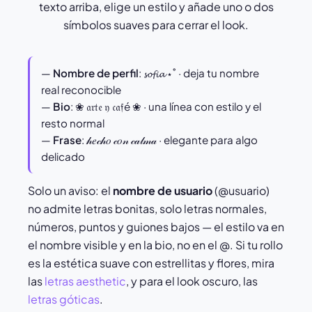
texto arriba, elige un estilo y añade uno o dos
símbolos suaves para cerrar el look.
—
Nombre de perfil
: 𝓼𝓸𝓯𝓲𝓪 ⋆˚ · deja tu nombre
real reconocible
—
Bio
: ❀ 𝔞𝔯𝔱𝔢 𝔶 𝔠𝔞𝔣é ❀ · una línea con estilo y el
resto normal
—
Frase
: 𝒽𝑒𝒸𝒽𝑜 𝒸𝑜𝓃 𝒸𝒶𝓁𝓂𝒶 · elegante para algo
delicado
Solo un aviso: el
nombre de usuario
(@usuario)
no admite letras bonitas, solo letras normales,
números, puntos y guiones bajos — el estilo va en
el nombre visible y en la bio, no en el @. Si tu rollo
es la estética suave con estrellitas y flores, mira
las
letras aesthetic
, y para el look oscuro, las
letras góticas
.