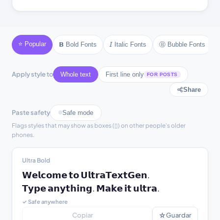
♦ text ♦
♡ text ♡
❣ text ❣
✿ text ✿
❂ text ❂
❄ text ❄
❆ text ❆
☀ text ☀
☾ text ☾
⚜ text ⚜
⚓ text ⚓
♪ text ♪
⭐ Popular
Ⓑ Bubble Fonts
𝗕 Bold Fonts
𝘐 Italic Fonts
♫ text ♫
⚘ text ⚘
Apply style to
Whole text
First line only
FOR POSTS
Share
Paste safety
Safe mode
Flags styles that may show as boxes (▯) on other people's older
phones.
Ultra Bold
𝗪𝗲𝗹𝗰𝗼𝗺𝗲 𝘁𝗼 𝗨𝗹𝘁𝗿𝗮𝗧𝗲𝘅𝘁𝗚𝗲𝗻.

𝗧𝘆𝗽𝗲 𝗮𝗻𝘆𝘁𝗵𝗶𝗻𝗴. 𝗠𝗮𝗸𝗲 𝗶𝘁 𝘂𝗹𝘁𝗿𝗮.
✓ Safe anywhere
☆
Copiar
Guardar