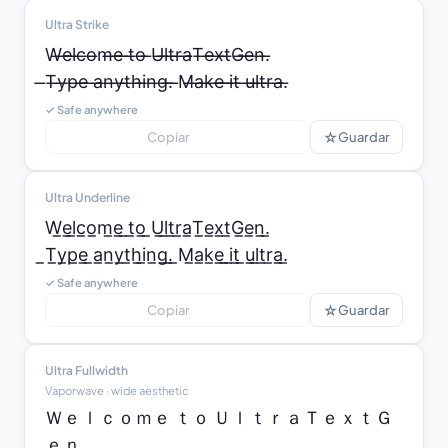
Ultra Strike
W̶e̶l̶c̶o̶m̶e̶ ̶t̶o̶ ̶U̶l̶t̶r̶a̶T̶e̶x̶t̶G̶e̶n̶.̶

̶T̶y̶p̶e̶ ̶a̶n̶y̶t̶h̶i̶n̶g̶.̶ ̶M̶a̶k̶e̶ ̶i̶t̶ ̶u̶l̶t̶r̶a̶.̶
✓ Safe anywhere
☆
Copiar
Guardar
Ultra Underline
W̲e̲l̲c̲o̲m̲e̲ ̲t̲o̲ ̲U̲l̲t̲r̲a̲T̲e̲x̲t̲G̲e̲n̲.̲

̲T̲y̲p̲e̲ ̲a̲n̲y̲t̲h̲i̲n̲g̲.̲ ̲M̲a̲k̲e̲ ̲i̲t̲ ̲u̲l̲t̲r̲a̲.̲
✓ Safe anywhere
☆
Copiar
Guardar
Ultra Fullwidth
Vaporwave · wide aesthetic
Ｗｅｌｃｏｍｅ ｔｏ ＵｌｔｒａＴｅｘｔＧ
ｅｎ.
