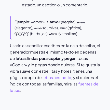
estado, un caption o un comentario.
Ejemplo:
«amor» → 𝗮𝗺𝗼𝗿 (negrita), 𝒶𝓂ℴ𝓇
(elegante), 𝓪𝓶𝓸𝓻 (cursiva), 𝔞𝔪𝔬𝔯 (gótica),
ⓐⓜⓞⓡ (burbujas), ᴀᴍᴏʀ (versalitas)
Usarlo es sencillo: escribes en la caja de arriba, el
generador muestra el mismo texto en decenas
de
letras lindas para copiar y pegar
, tocas
«Copiar» y lo pegas donde quieras. Si te gusta la
vibra suave con estrellitas y flores, tienes una
página propia de
letras aesthetic
; y si quieres el
índice con todas las familias, mira las
fuentes de
letras
.