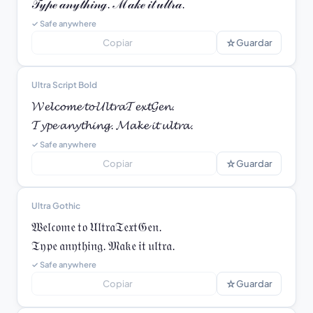
𝒯𝓎𝓅ℯ 𝒶𝓃𝓎𝓉𝒽𝒾𝓃ℊ. ℳ𝒶𝓀ℯ 𝒾𝓉 𝓊𝓁𝓉𝓇𝒶.
✓ Safe anywhere
☆
Copiar
Guardar
Ultra Script Bold
𝓦𝓮𝓵𝓬𝓸𝓶𝓮 𝓽𝓸 𝓤𝓵𝓽𝓻𝓪𝓣𝓮𝔁𝓽𝓖𝓮𝓷.

𝓣𝔂𝓹𝓮 𝓪𝓷𝔂𝓽𝓱𝓲𝓷𝓰. 𝓜𝓪𝓴𝓮 𝓲𝓽 𝓾𝓵𝓽𝓻𝓪.
✓ Safe anywhere
☆
Copiar
Guardar
Ultra Gothic
𝔚𝔢𝔩𝔠𝔬𝔪𝔢 𝔱𝔬 𝔘𝔩𝔱𝔯𝔞𝔗𝔢𝔵𝔱𝔊𝔢𝔫.

𝔗𝔶𝔭𝔢 𝔞𝔫𝔶𝔱𝔥𝔦𝔫𝔤. 𝔐𝔞𝔨𝔢 𝔦𝔱 𝔲𝔩𝔱𝔯𝔞.
✓ Safe anywhere
☆
Copiar
Guardar