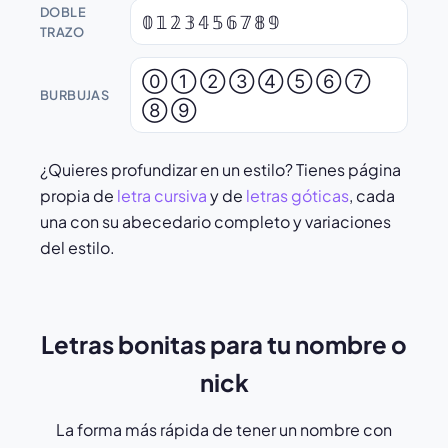
DOBLE
𝟘 𝟙 𝟚 𝟛 𝟜 𝟝 𝟞 𝟟 𝟠 𝟡
TRAZO
⓪ ① ② ③ ④ ⑤ ⑥ ⑦
BURBUJAS
⑧ ⑨
¿Quieres profundizar en un estilo? Tienes página
propia de
letra cursiva
y de
letras góticas
, cada
una con su abecedario completo y variaciones
del estilo.
Letras bonitas para tu nombre o
nick
La forma más rápida de tener un nombre con