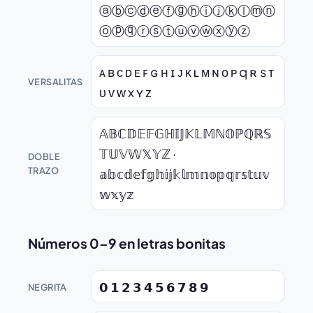
ⓐⓑⓒⓓⓔⓕⓖⓗⓘⓙⓚⓛⓜⓝ
ⓞⓟⓠⓡⓢⓣⓤⓥⓦⓧⓨⓩ
ᴀ ʙ ᴄ ᴅ ᴇ ꜰ ɢ ʜ ɪ ᴊ ᴋ ʟ ᴍ ɴ ᴏ ᴘ q ʀ s ᴛ
VERSALITAS
ᴜ ᴠ ᴡ x ʏ ᴢ
𝔸𝔹ℂ𝔻𝔼𝔽𝔾ℍ𝕀𝕁𝕂𝕃𝕄ℕ𝕆ℙℚℝ𝕊
𝕋𝕌𝕍𝕎𝕏𝕐ℤ ·
DOBLE
TRAZO
𝕒𝕓𝕔𝕕𝕖𝕗𝕘𝕙𝕚𝕛𝕜𝕝𝕞𝕟𝕠𝕡𝕢𝕣𝕤𝕥𝕦𝕧
𝕨𝕩𝕪𝕫
Números 0–9 en letras bonitas
𝟬 𝟭 𝟮 𝟯 𝟰 𝟱 𝟲 𝟳 𝟴 𝟵
NEGRITA