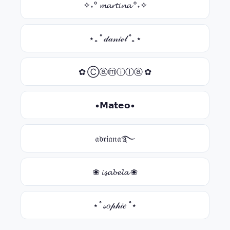
✧˖° 𝓶𝓪𝓻𝓽𝓲𝓷𝓪 °˖✧
⋆｡˚ 𝒹𝒶𝓃𝒾ℯ𝓁 ˚｡⋆
✿ Ⓒⓐⓜⓘⓛⓐ ✿
•𝗠𝗮𝘁𝗲𝗼•
𝔞𝔡𝔯𝔦𝔞𝔫𝔞࿐
❀ 𝓲𝓼𝓪𝓫𝓮𝓵𝓪 ❀
⋆˚ 𝓈𝑜𝓅𝒽𝒾𝑒 ˚⋆