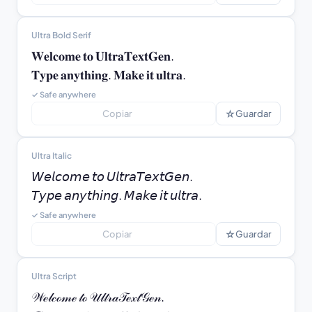
Ultra Bold Serif
𝐖𝐞𝐥𝐜𝐨𝐦𝐞 𝐭𝐨 𝐔𝐥𝐭𝐫𝐚𝐓𝐞𝐱𝐭𝐆𝐞𝐧.

𝐓𝐲𝐩𝐞 𝐚𝐧𝐲𝐭𝐡𝐢𝐧𝐠. 𝐌𝐚𝐤𝐞 𝐢𝐭 𝐮𝐥𝐭𝐫𝐚.
✓ Safe anywhere
☆
Copiar
Guardar
Ultra Italic
𝘞𝘦𝘭𝘤𝘰𝘮𝘦 𝘵𝘰 𝘜𝘭𝘵𝘳𝘢𝘛𝘦𝘹𝘵𝘎𝘦𝘯.

𝘛𝘺𝘱𝘦 𝘢𝘯𝘺𝘵𝘩𝘪𝘯𝘨. 𝘔𝘢𝘬𝘦 𝘪𝘵 𝘶𝘭𝘵𝘳𝘢.
✓ Safe anywhere
☆
Copiar
Guardar
Ultra Script
𝒲ℯ𝓁𝒸ℴ𝓂ℯ 𝓉ℴ 𝒰𝓁𝓉𝓇𝒶𝒯ℯ𝓍𝓉𝒢ℯ𝓃.
