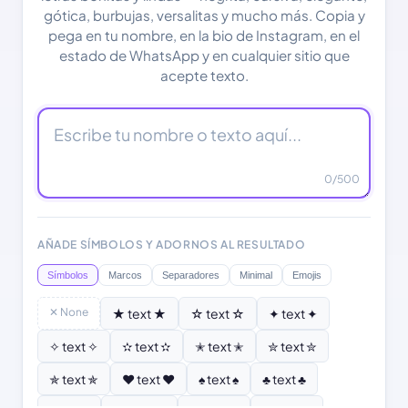
gótica, burbujas, versalitas y mucho más. Copia y
pega en tu nombre, en la bio de Instagram, en el
estado de WhatsApp y en cualquier sitio que
acepte texto.
0
/500
AÑADE SÍMBOLOS Y ADORNOS AL RESULTADO
Símbolos
Marcos
Separadores
Minimal
Emojis
✕ None
★ text ★
☆ text ☆
✦ text ✦
✧ text ✧
✫ text ✫
✭ text ✭
✮ text ✮
✯ text ✯
♥ text ♥
♠ text ♠
♣ text ♣