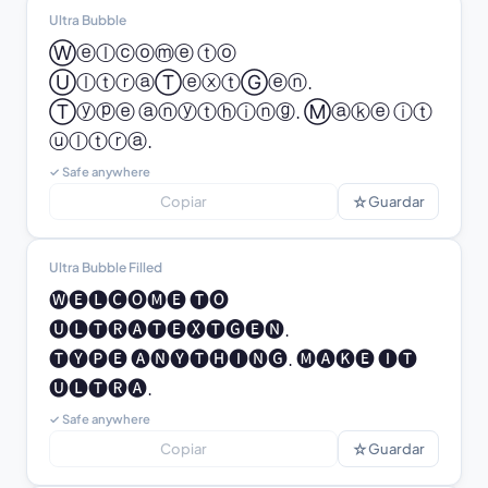
Ultra Bubble
Ⓦⓔⓛⓒⓞⓜⓔ ⓣⓞ 
ⓊⓛⓣⓡⓐⓉⓔⓧⓣⒼⓔⓝ.

Ⓣⓨⓟⓔ ⓐⓝⓨⓣⓗⓘⓝⓖ. Ⓜⓐⓚⓔ ⓘⓣ 
ⓤⓛⓣⓡⓐ.
✓ Safe anywhere
☆
Copiar
Guardar
Ultra Bubble Filled
🅦🅔🅛🅒🅞🅜🅔 🅣🅞 
🅤🅛🅣🅡🅐🅣🅔🅧🅣🅖🅔🅝.

🅣🅨🅟🅔 🅐🅝🅨🅣🅗🅘🅝🅖. 🅜🅐🅚🅔 🅘🅣 
🅤🅛🅣🅡🅐.
✓ Safe anywhere
☆
Copiar
Guardar