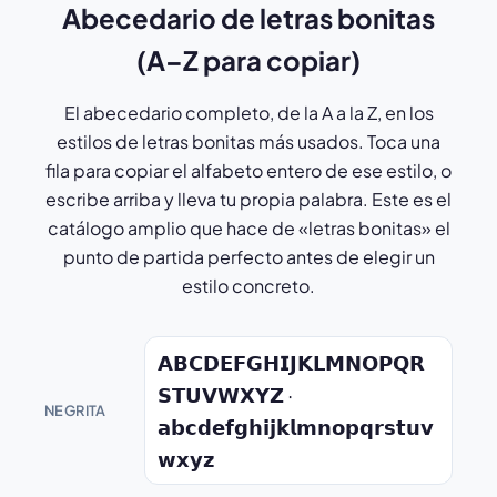
Abecedario de letras bonitas
(A–Z para copiar)
El abecedario completo, de la A a la Z, en los
estilos de letras bonitas más usados. Toca una
fila para copiar el alfabeto entero de ese estilo, o
escribe arriba y lleva tu propia palabra. Este es el
catálogo amplio que hace de «letras bonitas» el
punto de partida perfecto antes de elegir un
estilo concreto.
𝗔𝗕𝗖𝗗𝗘𝗙𝗚𝗛𝗜𝗝𝗞𝗟𝗠𝗡𝗢𝗣𝗤𝗥
𝗦𝗧𝗨𝗩𝗪𝗫𝗬𝗭 ·
NEGRITA
𝗮𝗯𝗰𝗱𝗲𝗳𝗴𝗵𝗶𝗷𝗸𝗹𝗺𝗻𝗼𝗽𝗾𝗿𝘀𝘁𝘂𝘃
𝘄𝘅𝘆𝘇