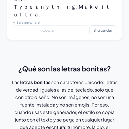
Ｔｙｐｅ ａｎｙｔｈｉｎｇ. Ｍａｋｅ ｉｔ 
ｕｌｔｒａ.
✓ Safe anywhere
☆
Copiar
Guardar
¿Qué son las letras bonitas?
Las
letras bonitas
son caracteres Unicode: letras
de verdad, iguales a las del teclado, solo que
con otro diseño. No son imágenes, no son una
fuente instalada y no son emojis. Por eso,
cuando usas este generador, el estilo se copia
junto con el texto y se pega en cualquier lugar
que acepte escritura: tu nombre, la bio, el