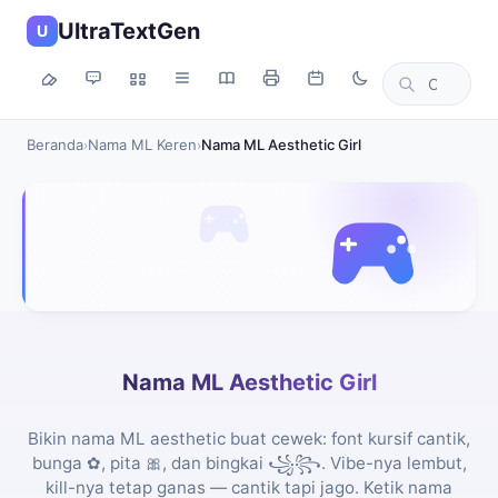
UltraTextGen
U
Beranda
Nama ML Keren
Nama ML Aesthetic Girl
›
›
Nama ML Aesthetic Girl
Bikin nama ML aesthetic buat cewek: font kursif cantik,
bunga ✿, pita 🎀, dan bingkai ꧁꧂. Vibe-nya lembut,
kill-nya tetap ganas — cantik tapi jago. Ketik nama