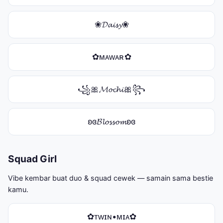
❀𝓓𝓪𝓲𝓼𝔂❀
✿ᴍᴀᴡᴀʀ✿
꧁🎀𝓜𝓸𝓬𝓱𝓲🎀꧂
ʚɞ𝓑𝓵𝓸𝓼𝓼𝓸𝓶ʚɞ
Squad Girl
Vibe kembar buat duo & squad cewek — samain sama bestie
kamu.
✿ᴛᴡɪɴ•ᴍɪᴀ✿