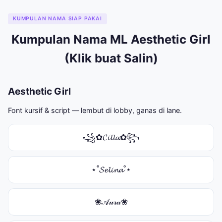
KUMPULAN NAMA SIAP PAKAI
Kumpulan Nama ML Aesthetic Girl
(Klik buat Salin)
Aesthetic Girl
Font kursif & script — lembut di lobby, ganas di lane.
꧁✿𝓒𝓲𝓵𝓵𝓪✿꧂
⋆˚𝓢𝓮𝓵𝓲𝓷𝓪˚⋆
❀𝒜𝓊𝓇𝒶❀