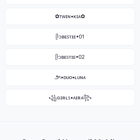
✿ᴛᴡɪɴ•ᴋɪᴀ✿
ᥫ᭡ʙᴇꜱᴛɪᴇ•01
ᥫ᭡ʙᴇꜱᴛɪᴇ•02
౨ৎ•ᴅᴜᴏ•ʟᴜɴᴀ
꧁ɢɪʀʟꜱ•ᴀɪʀᴀ꧂