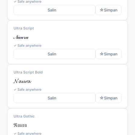
✓ Safe anywhere
☆
Salin
Simpan
Ultra Script
𝒩𝒶𝓊𝓇𝒶
✓ Safe anywhere
☆
Salin
Simpan
Ultra Script Bold
𝓝𝓪𝓾𝓻𝓪
✓ Safe anywhere
☆
Salin
Simpan
Ultra Gothic
𝔑𝔞𝔲𝔯𝔞
✓ Safe anywhere