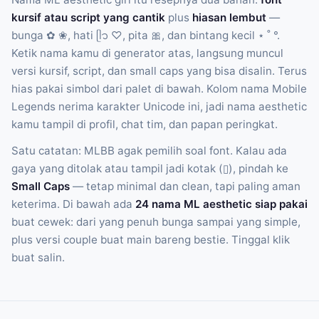
kursif atau script yang cantik
plus
hiasan lembut
—
bunga ✿ ❀, hati ᥫ᭡ ♡, pita 🎀, dan bintang kecil ⋆ ˚ °.
Ketik nama kamu di generator atas, langsung muncul
versi kursif, script, dan small caps yang bisa disalin. Terus
hias pakai simbol dari palet di bawah. Kolom nama Mobile
Legends nerima karakter Unicode ini, jadi nama aesthetic
kamu tampil di profil, chat tim, dan papan peringkat.
Satu catatan: MLBB agak pemilih soal font. Kalau ada
gaya yang ditolak atau tampil jadi kotak (▯), pindah ke
Small Caps
— tetap minimal dan clean, tapi paling aman
keterima. Di bawah ada
24 nama ML aesthetic siap pakai
buat cewek: dari yang penuh bunga sampai yang simple,
plus versi couple buat main bareng bestie. Tinggal klik
buat salin.