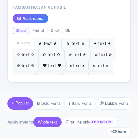
TAMBAH HIASAN KE HASIL
🎲 Acak nama
Simbol
Minimal
Emoji
ML
✕ None
★ text ★
☆ text ☆
✦ text ✦
✧ text ✧
✫ text ✫
✭ text ✭
✮ text ✮
✯ text ✯
♥ text ♥
♠ text ♠
♣ text ♣
♦ text ♦
♡ text ♡
❣ text ❣
✿ text ✿
❂ text ❂
❄ text ❄
❆ text ❆
☀ text ☀
☾ text ☾
⚜ text ⚜
⚓ text ⚓
♪ text ♪
⭐ Popular
Ⓑ Bubble Fonts
𝗕 Bold Fonts
𝘐 Italic Fonts
♫ text ♫
⚘ text ⚘
Apply style to
Whole text
First line only
FOR POSTS
Share