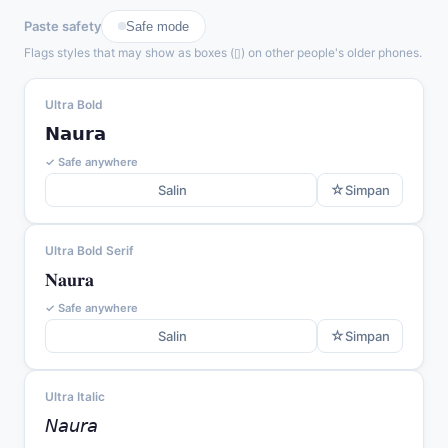
Paste safety
Safe mode
Flags styles that may show as boxes (▯) on other people's older phones.
Ultra Bold
𝗡𝗮𝘂𝗿𝗮
✓ Safe anywhere
☆
Salin
Simpan
Ultra Bold Serif
𝐍𝐚𝐮𝐫𝐚
✓ Safe anywhere
☆
Salin
Simpan
Ultra Italic
𝘕𝘢𝘶𝘳𝘢