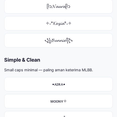
ᥫ᭡𝓝𝓪𝓾𝓻𝓪ᥫ᭡
✧˖°𝓚𝓮𝔃𝓲𝓪°˖✧
꧁𝓑𝓾𝓷𝓷𝓲𝓮꧂
Simple & Clean
Small caps minimal — paling aman keterima MLBB.
•ᴀɪʀᴀ•
ᴍᴏᴏɴʏ✧