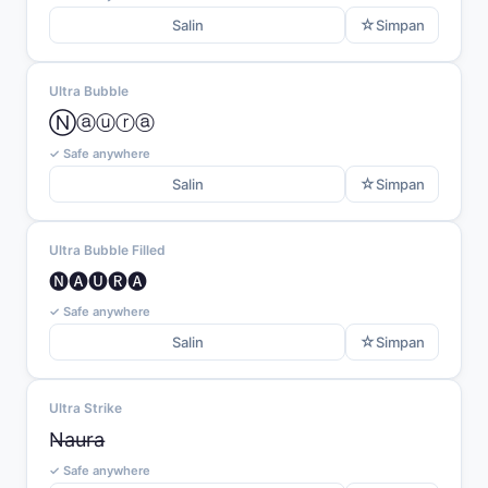
☆
Salin
Simpan
Ultra Bubble
Ⓝⓐⓤⓡⓐ
✓ Safe anywhere
☆
Salin
Simpan
Ultra Bubble Filled
🅝🅐🅤🅡🅐
✓ Safe anywhere
☆
Salin
Simpan
Ultra Strike
N̶a̶u̶r̶a̶
✓ Safe anywhere