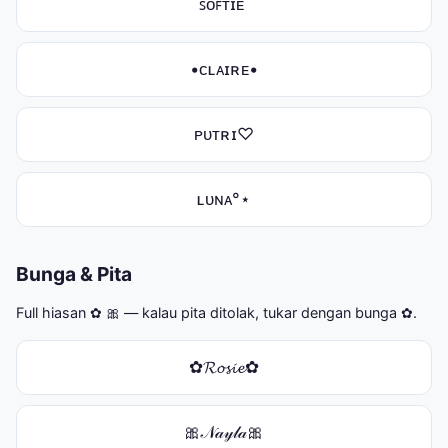
ꜱᴏꜰᴛɪᴇ˚
•ᴄʟᴀɪʀᴇ•
ᴘᴜᴛʀɪ♡
ʟᴜɴᴀ°⋆
Bunga & Pita
Full hiasan ✿ 🎀 — kalau pita ditolak, tukar dengan bunga ✿.
✿𝓡𝓸𝓼𝓲𝓮✿
🎀𝒩𝒶𝓎𝓁𝒶🎀