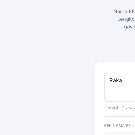
Nama FF 
tengko
gaya
1 word
·
4 char
CEK NAMA FF 