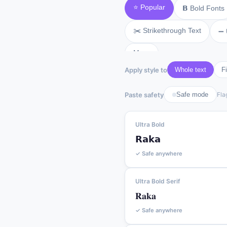
⭐ Popular
𝗕 Bold Fonts
✂️ Strikethrough Text
➖ 
More
Apply style to
Whole text
Fi
Paste safety
Safe mode
Fla
Ultra Bold
𝗥𝗮𝗸𝗮
✓ Safe anywhere
Ultra Bold Serif
𝐑𝐚𝐤𝐚
✓ Safe anywhere