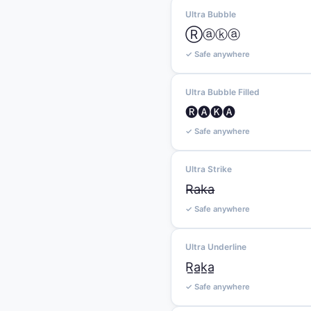
Ultra Bubble
Ⓡⓐⓚⓐ
✓ Safe anywhere
Ultra Bubble Filled
🅡🅐🅚🅐
✓ Safe anywhere
Ultra Strike
R̶a̶k̶a̶
✓ Safe anywhere
Ultra Underline
R̲a̲k̲a̲
✓ Safe anywhere