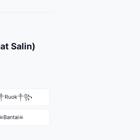
t Salin)
༒Ruok༒꧂
☠Bantai☠