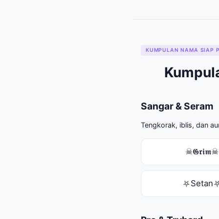
KUMPULAN NAMA SIAP P
Kumpula
Sangar & Seram
Tengkorak, iblis, dan 
☠𝕲𝖗𝖎𝖒☠
⛧Setan