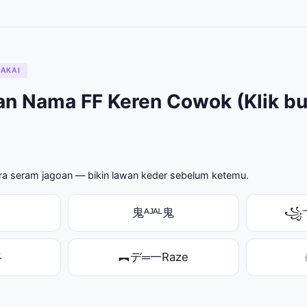
AKAI
n Nama FF Keren Cowok (Klik bua
aura seram jagoan — bikin lawan keder sebelum ketemu.
鬼ᴬᴶᴬᴸ鬼
꧁
⛧
︻デ═一Raze