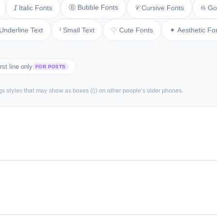
Ⓑ Bubble Fonts
𝒞 Cursive Fonts
𝔊 Go
𝘐 Italic Fonts
Underline Text
ᵗ Small Text
♡ Cute Fonts
✦ Aesthetic Fo
rst line only
FOR POSTS
gs styles that may show as boxes (▯) on other people's older phones.