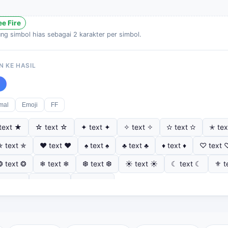
e Fire
ung simbol hias sebagai 2 karakter per simbol.
 KE HASIL
mal
Emoji
FF
text ★
☆ text ☆
✦ text ✦
✧ text ✧
✫ text ✫
✭ tex
✯ text ✯
♥ text ♥
♠ text ♠
♣ text ♣
♦ text ♦
♡ text 
❂ text ❂
❄ text ❄
❆ text ❆
☀ text ☀
☾ text ☾
⚜ t
♪ text ♪
♫ text ♫
⚘ text ⚘