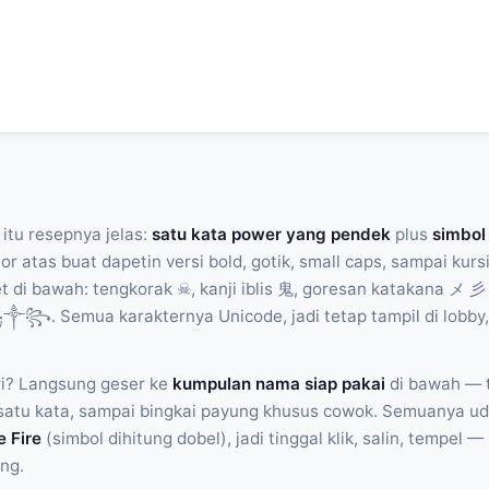
itu resepnya jelas:
satu kata power yang pendek
plus
simbol
r atas buat dapetin versi bold, gotik, small caps, sampai kur
et di bawah: tengkorak ☠, kanji iblis 鬼, goresan katakana メ 彡
꧂. Semua karakternya Unicode, jadi tetap tampil di lobby, k
i? Langsung geser ke
kumpulan nama siap pakai
di bawah — 
n satu kata, sampai bingkai payung khusus cowok. Semuanya u
e Fire
(simbol dihitung dobel), jadi tinggal klik, salin, tempel
ng.