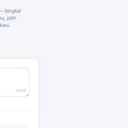
— bingkai
, pilih
kasi.
4
/100