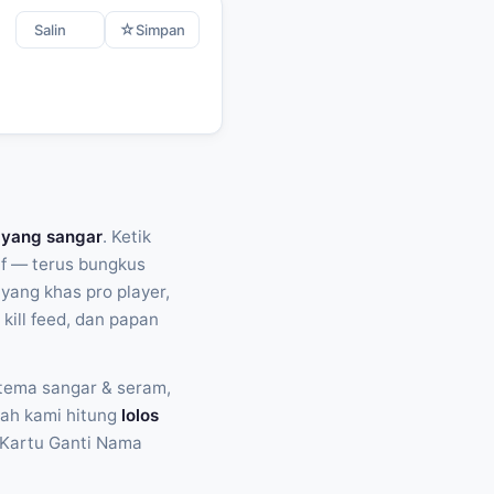
☆
Salin
Simpan
 yang sangar
. Ketik
sif — terus bungkus
 yang khas pro player,
ill feed, dan papan
tema sangar & seram,
dah kami hitung
lolos
 — Kartu Ganti Nama