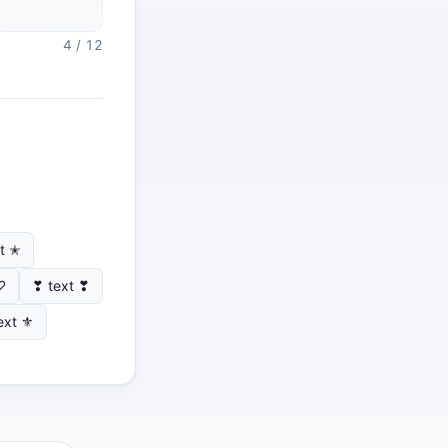
4 / 12
t ✭
♡
❣ text ❣
ext ⚜