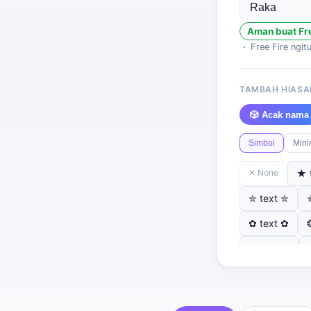
Aman buat Fre
Free Fire ngit
TAMBAH HIASAN
🎲 Acak nama
Simbol
Mini
✕ None
★ 
✮ text ✮
✿ text ✿
⚓ text ⚓