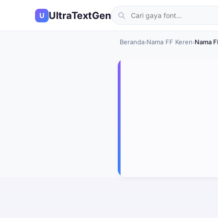
UltraTextGen
U
Beranda
Nama FF Keren
Nama F
›
›