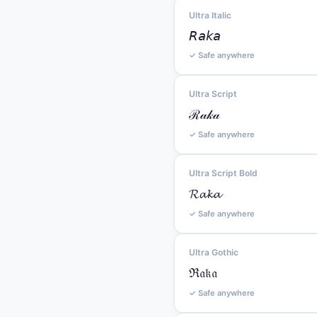
Ultra Italic
𝘙𝘢𝘬𝘢
✓ Safe anywhere
Ultra Script
ℛ𝒶𝓀𝒶
✓ Safe anywhere
Ultra Script Bold
𝓡𝓪𝓴𝓪
✓ Safe anywhere
Ultra Gothic
ℜ𝔞𝔨𝔞
✓ Safe anywhere