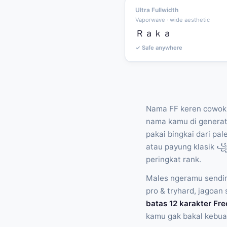
Ultra Fullwidth
Vaporwave · wide aesthetic
Ｒａｋａ
✓ Safe anywhere
Nama FF keren cowok 
nama kamu di generato
pakai bingkai dari pal
atau payung klasik ꧁༒
peringkat rank.
Males ngeramu sendir
pro & tryhard, jagoa
batas 12 karakter Fre
kamu gak bakal kebua