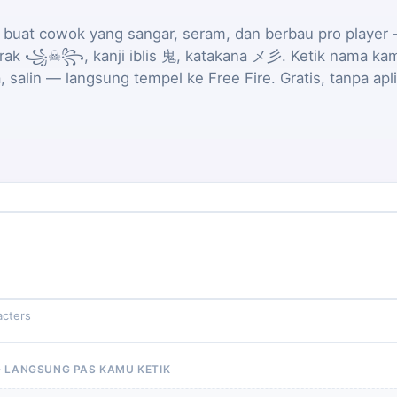
buat cowok yang sangar, seram, dan berbau pro player 
rak ꧁☠꧂, kanji iblis 鬼, katakana メ彡. Ketik nama kamu
, salin — langsung tempel ke Free Fire. Gratis, tanpa apli
acters
— LANGSUNG PAS KAMU KETIK