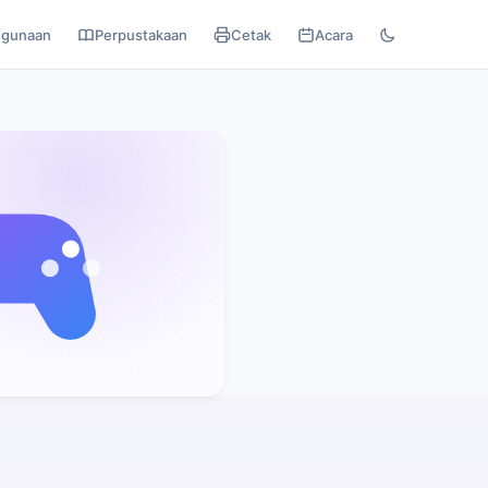
egunaan
Perpustakaan
Cetak
Acara