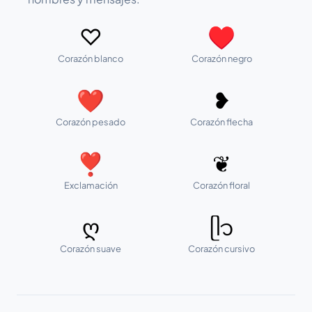
♡
♥
Corazón blanco
Corazón negro
❤
❥
Corazón pesado
Corazón flecha
❣
❦
Exclamación
Corazón floral
ღ
ᥫ᭡
Corazón suave
Corazón cursivo