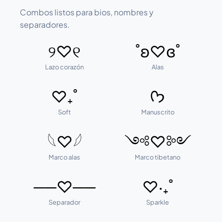
Combos listos para bios, nombres y
separadores.
୨♡୧
˚ʚ♡ɞ˚
Lazo corazón
Alas
♡₊˚
ᡣ𐭩
Soft
Manuscrito
𓆩♡𓆪
༺♡༻
Marco alas
Marco tibetano
──♡──
♡‧₊˚
Separador
Sparkle