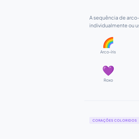
A sequência de arco-
individualmente ou u
🌈
Arco-íris
💜
Roxo
CORAÇÕES COLORIDOS