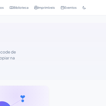
os
Biblioteca
Imprimíveis
Eventos
icode de
opiar na