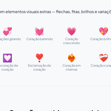
 elementos visuais extras — flechas, fitas, brilhos e variaçõ
💞
💓
💗
💖
ações girando
Coração batendo
Coração
Coração brilh
crescendo
💟
❣
❤️‍🔥
❤️‍🩹
ecoração de
Exclamação de
Coração em
Coração cur
coração
coração
chamas