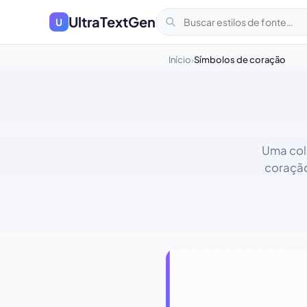
UltraTextGen
U
Início
Símbolos de coração
›
Uma col
coração