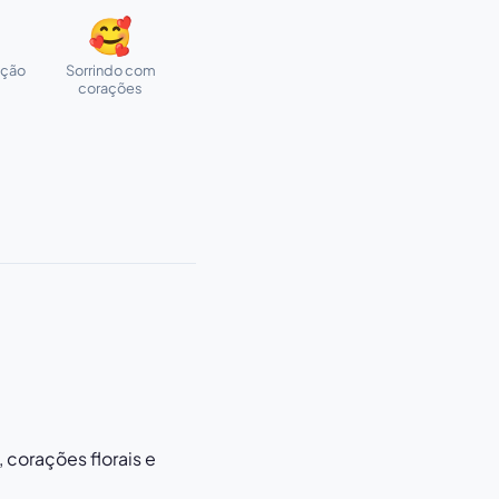
🥰
ação
Sorrindo com
corações
corações florais e