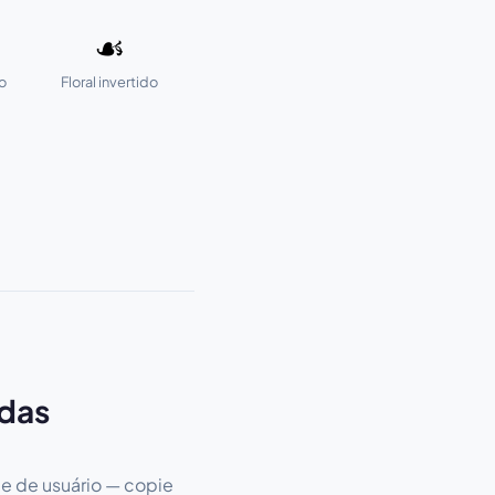
☙
do
Floral invertido
rdas
e de usuário — copie