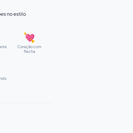
es no estilo
💘
ante
Coração com
flecha
ando