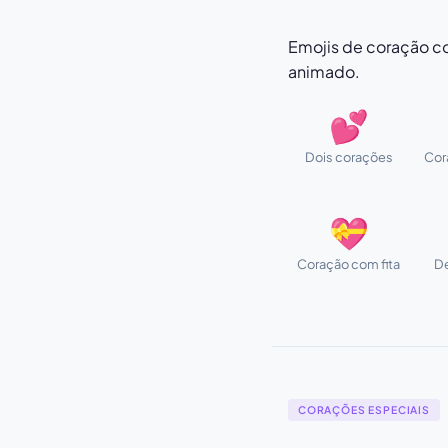
Emojis de coração com
animado.
💕
Dois corações
Cor
💝
Coração com fita
D
CORAÇÕES ESPECIAIS