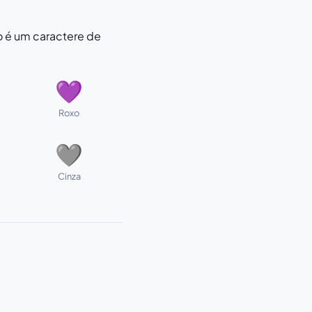
o é um caractere de
💜
Roxo
🩶
Cinza