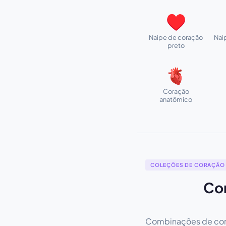
♥
Naipe de coração
Nai
preto
🫀
Coração
anatômico
COLEÇÕES DE CORAÇÃO
Con
Combinações de cora