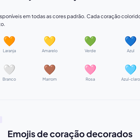
sponíveis em todas as cores padrão. Cada coração colorid
to.
🧡
💛
💚
💙
Laranja
Amarelo
Verde
Azul
🤍
🤎
🩷
🩵
Branco
Marrom
Rosa
Azul-claro
Emojis de coração decorados