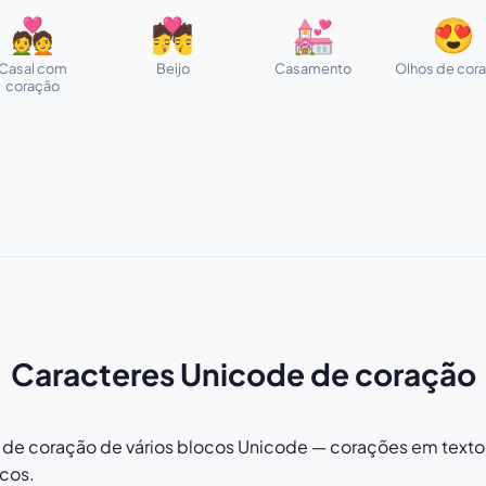
💑
💏
💒
😍
Casal com
Beijo
Casamento
Olhos de cor
coração
Caracteres Unicode de coração
 de coração de vários blocos Unicode — corações em texto, 
cos.