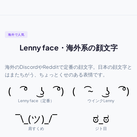
海外で人気
Lenny face・海外系の顔文字
海外のDiscordやRedditで定番の顔文字。日本の顔文字と
はまたちがう、ちょっとくせのある表情です。
( ͡° ͜ʖ ͡°)
( ͡~ ͜ʖ ͡°)
Lenny face（定番）
ウインクLenny
¯\_(ツ)_/¯
ಠ_ಠ
肩すくめ
ジト目