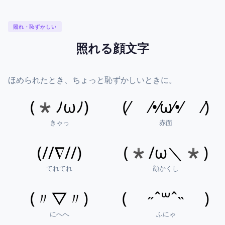
照れ・恥ずかしい
照れる顔文字
ほめられたとき、ちょっと恥ずかしいときに。
(*ﾉωﾉ)
(⁄ ⁄•⁄ω⁄•⁄ ⁄)
きゃっ
赤面
(//∇//)
(*/ω＼*)
てれてれ
顔かくし
(〃▽〃)
( ˶ˆ꒳ˆ˵ )
にへへ
ふにゃ