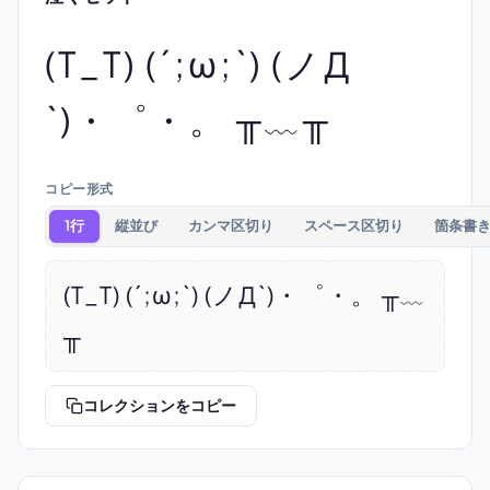
(T_T) (´;ω;`) (ノД
`)・゜・。 ╥﹏╥
コピー形式
1行
縦並び
カンマ区切り
スペース区切り
箇条書
(T_T) (´;ω;`) (ノД`)・゜・。 ╥﹏
╥
コレクションをコピー