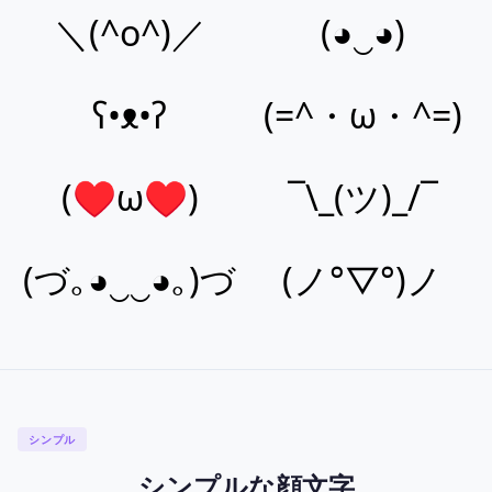
＼(^o^)／
(◕‿◕)
ʕ•ᴥ•ʔ
(=^・ω・^=)
(♥ω♥)
¯\_(ツ)_/¯
(づ｡◕‿‿◕｡)づ
(ノ°▽°)ノ
シンプル
シンプルな顔文字