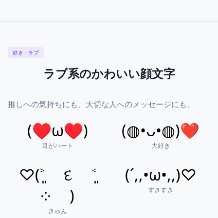
好き・ラブ
ラブ系のかわいい顔文字
推しへの気持ちにも、大切な人へのメッセージにも。
(♥ω♥)
(◍•ᴗ•◍)❤
目がハート
大好き
♡(˃͈ દ ˂͈
(´,,•ω•,,)♡
すきすき
༶ )
きゅん