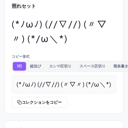
照れセット
(*ﾉωﾉ) (//∇//) (〃▽
〃) (*/ω＼*)
コピー形式
1行
縦並び
カンマ区切り
スペース区切り
箇条書
(*ﾉωﾉ) (//∇//) (〃▽〃) (*/ω＼*)
コレクションをコピー