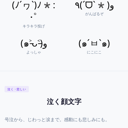
(ﾉ´ヮ`)ﾉ*:
٩(ˊᗜˋ*)و
がんばるぞ
･ﾟ
キラキラ投げ
(๑˃̵ᴗ˂̵)و
(๑´ㅂ`๑)
よっしゃ
にこにこ
泣く・悲しい
泣く顔文字
号泣から、じわっと涙まで。感動にも悲しみにも。