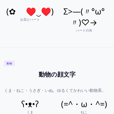
(✿ ♥‿♥)
Σ>―(〃°ω°
お花とハート
〃)♡→
ハートの矢
動物
動物の顔文字
くま・ねこ・うさぎ・いぬ。ゆるくてかわいい動物系。
ʕ•ᴥ•ʔ
(=^・ω・^=)
くま
ねこ