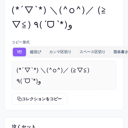
(*´▽`*) ＼(^o^)／ (≧
▽≦) ٩(ˊᗜˋ*)و
コピー形式
1行
縦並び
カンマ区切り
スペース区切り
箇条書
(*´▽`*) ＼(^o^)／ (≧▽≦) 
٩(ˊᗜˋ*)و
コレクションをコピー
泣くセット