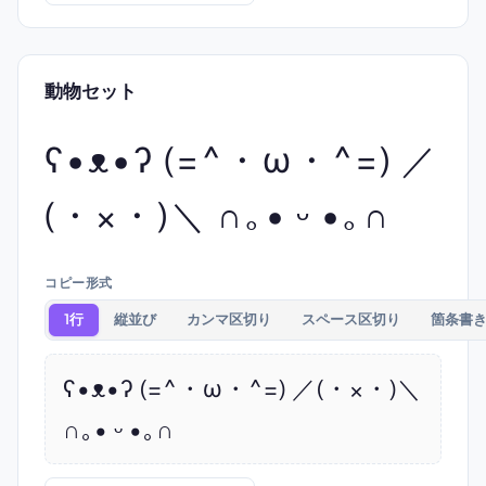
動物セット
ʕ•ᴥ•ʔ (=^・ω・^=) ／
(・×・)＼ ∩｡• ᵕ •｡∩
コピー形式
1行
縦並び
カンマ区切り
スペース区切り
箇条書
ʕ•ᴥ•ʔ (=^・ω・^=) ／(・×・)＼ 
∩｡• ᵕ •｡∩