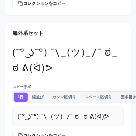
コレクションをコピー
海外系セット
( ͡° ͜ʖ ͡°) ¯\_(ツ)_/¯ ಠ_
ಠ ᕕ(ᐛ)ᕗ
コピー形式
1行
縦並び
カンマ区切り
スペース区切り
箇条書
( ͡° ͜ʖ ͡°) ¯\_(ツ)_/¯ ಠ_ಠ ᕕ(ᐛ)ᕗ
コレクションをコピー