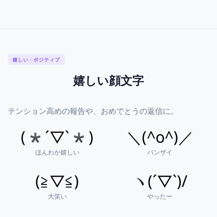
嬉しい・ポジティブ
嬉しい顔文字
テンション高めの報告や、おめでとうの返信に。
(*´▽`*)
＼(^o^)／
ほんわか嬉しい
バンザイ
(≧▽≦)
ヽ(´▽`)/
大笑い
やったー