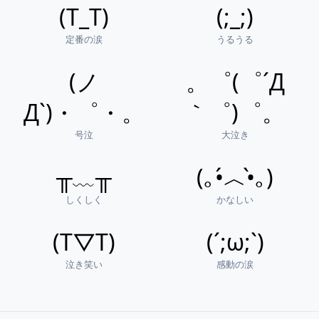
(T_T)
(;_;)
定番の涙
うるうる
(ノ
。゜(゜´Д
Д`)・゜・。
｀゜)゜。
号泣
大泣き
╥﹏╥
(｡•́︿•̀｡)
しくしく
かなしい
(T▽T)
(´;ω;`)
泣き笑い
感動の涙