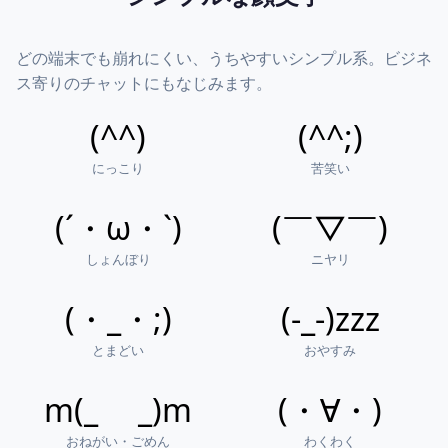
どの端末でも崩れにくい、うちやすいシンプル系。ビジネ
ス寄りのチャットにもなじみます。
(^^)
(^^;)
にっこり
苦笑い
(´・ω・`)
(￣▽￣)
しょんぼり
ニヤリ
(・_・;)
(-_-)zzz
とまどい
おやすみ
m(_ _)m
(・∀・)
おねがい・ごめん
わくわく