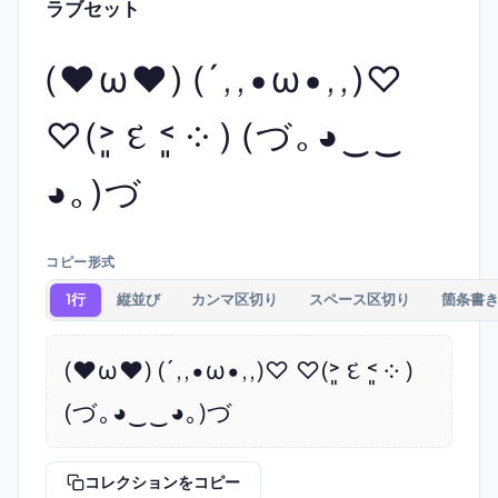
ラブセット
(♥ω♥) (´,,•ω•,,)♡
♡(˃͈ દ ˂͈ ༶ ) (づ｡◕‿‿
◕｡)づ
コピー形式
1行
縦並び
カンマ区切り
スペース区切り
箇条書
(♥ω♥) (´,,•ω•,,)♡ ♡(˃͈ દ ˂͈ ༶ ) 
(づ｡◕‿‿◕｡)づ
コレクションをコピー