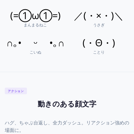
(=①ω①=)
／(・×・)＼
まんまるねこ
うさぎ
∩｡• ᵕ •｡∩
(・Θ・)
こいぬ
ことり
アクション
動きのある顔文字
ハグ、ちゃぶ台返し、全力ダッシュ。リアクション強めの
場面に。