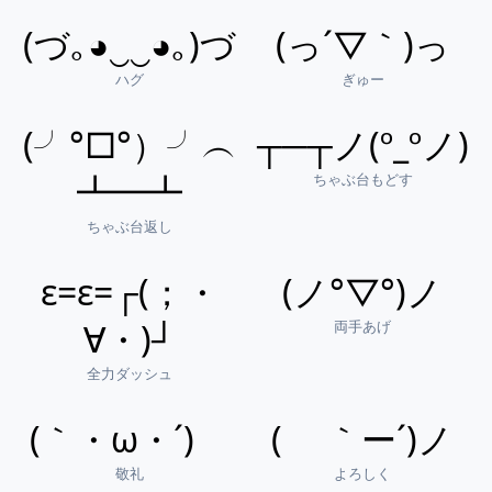
(づ｡◕‿‿◕｡)づ
(っ´▽｀)っ
ハグ
ぎゅー
(╯°□°）╯︵
┬─┬ノ(º_ºノ)
ちゃぶ台もどす
┻━┻
ちゃぶ台返し
ε=ε=┌(；・
(ノ°▽°)ノ
両手あげ
∀・)┘
全力ダッシュ
(｀・ω・´)ゞ
( ｀ー´)ノ
敬礼
よろしく